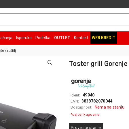
laćanja
Isporuka
Podrška
OUTLET
Kontakt
WEB KREDIT
e / roštilj
Toster grill Goren
49940
Ident:
3838782070044
EAN:
Nema na stanju
Dostupnost:
*uslovi kupovine
Proverite stanje