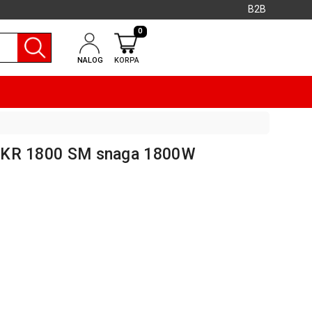
B2B
0
NALOG
KORPA
je KR 1800 SM snaga 1800W