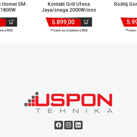
ax Homel SM-
Kontakt Grill Ufesa
Roštilj G
 1800W
Jaya/snaga 2000W/inox
5.899,00
5.9
ene u RSD
**cene su izražene u RSD
**cene 