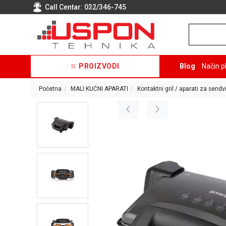
Call Centar:
032/346-745
PROIZVODI
Blog
Način p
Početna
MALI KUĆNI APARATI
Kontaktni gril / aparati za sendvič