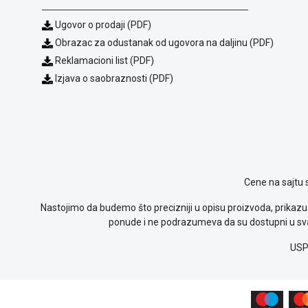
Ugovor o prodaji (PDF)
Obrazac za odustanak od ugovora na daljinu (PDF)
Reklamacioni list (PDF)
Izjava o saobraznosti (PDF)
Cene na sajtu 
Nastojimo da budemo što precizniji u opisu proizvoda, prikazu 
ponude i ne podrazumeva da su dostupni u sva
USP