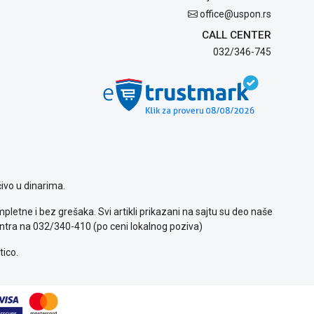
office@uspon.rs
CALL CENTER
032/346-745
ivo u dinarima.
letne i bez grešaka. Svi artikli prikazani na sajtu su deo naše
ntra na 032/340-410 (po ceni lokalnog poziva)
tico.