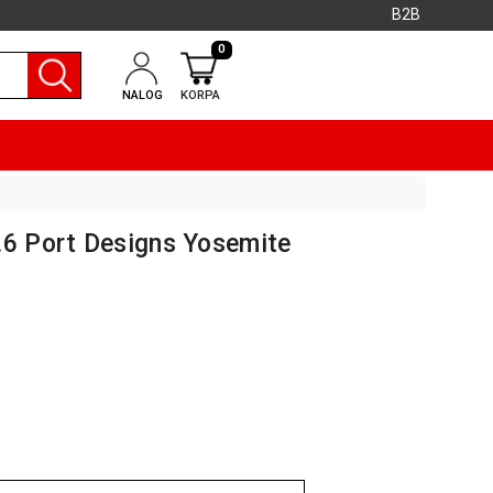
B2B
0
NALOG
KORPA
.6 Port Designs Yosemite