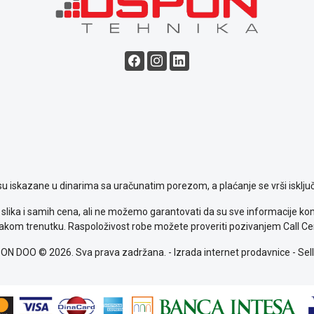
su iskazane u dinarima sa uračunatim porezom, a plaćanje se vrši isključ
slika i samih cena, ali ne možemo garantovati da su sve informacije komp
kom trenutku. Raspoloživost robe možete proveriti pozivanjem Call Ce
ON DOO © 2026. Sva prava zadržana. -
Izrada internet prodavnice
-
Sell