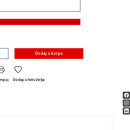
+
Dodaj u korpu
ampaj
Dodaj
u listu želja