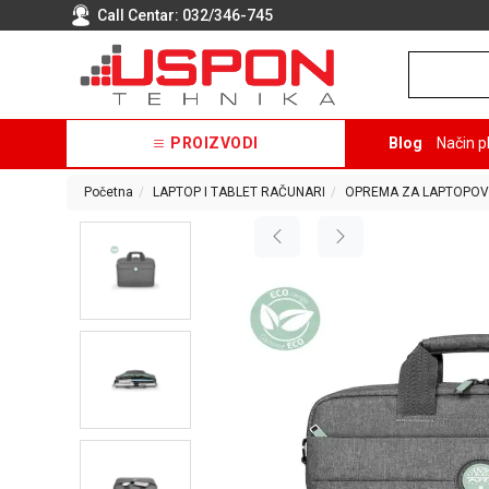
Call Centar:
032/346-745
PROIZVODI
Blog
Način p
Početna
LAPTOP I TABLET RAČUNARI
OPREMA ZA LAPTOPOV