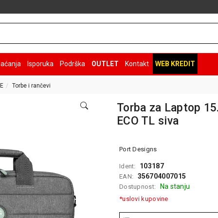
laćanja
Isporuka
Podrška
OUTLET
Kontakt
WEB KREDIT
E
Torbe i rančevi
Torba za Laptop 15
ECO TL siva
Port Designs
103187
Ident:
356704007015
EAN:
Na stanju
Dostupnost:
*uslovi kupovine