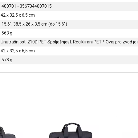
400701 - 3567044007015
42 x 32,5 x 6,5 cm
15,6": 38,5 x 26 x 3,5 cm (do 15,6")
563 g
Unutrašnjost: 210D PET Spoljašnjost: Reciklirani PET * Ovaj proizvod je 
42 x 32,5 x 6,5 cm
578 g