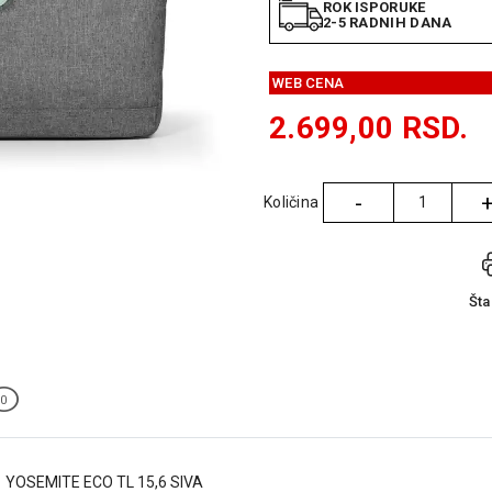
ROK ISPORUKE
2-5 RADNIH DANA
WEB CENA
2.699,00
RSD.
-
Količina
Količina
Št
0
YOSEMITE ECO TL 15,6 SIVA