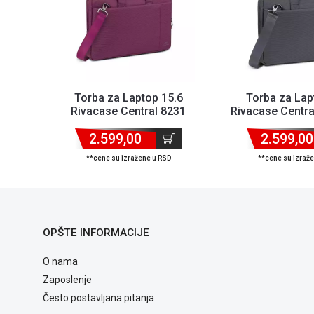
Torba za Laptop 15.6
Torba za Lap
Rivacase Central 8231
Rivacase Centra
Ljubičasta
2.599,00
2.599,00
**cene su izražene u RSD
**cene su izraž
OPŠTE INFORMACIJE
O nama
Zaposlenje
Često postavljana pitanja