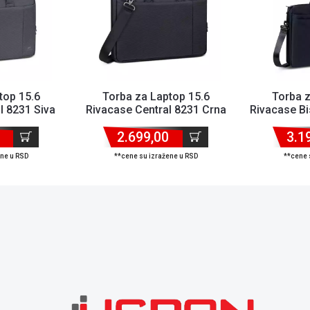
top 15.6
Torba za Laptop 15.6
Torba z
l 8231 Siva
Rivacase Central 8231 Crna
Rivacase B
2.699,00
3.1
ene u RSD
**cene su izražene u RSD
**cene 