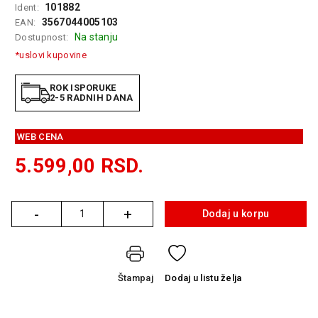
101882
Ident:
GAMING
3567044005103
EAN:
Na stanju
Dostupnost:
EELEKTRO
ZAŠTITA
*uslovi kupovine
SOLARNI
ROK ISPORUKE
SISTEMI
2-5 RADNIH DANA
MREŽNA
WEB CENA
OPREMA
5.599,00
RSD.
ŠTAMPAČI,
SKENERI I
FOTOKOPIRI
-
+
Dodaj u korpu
Količina
FOTOAPARATI
I KAMERE
GPS
Štampaj
Dodaj
u listu želja
NAVIGACIJE
VIDEO