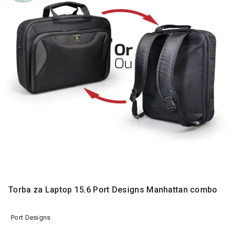
MONITORI
I
DODATNA
OPREMA
MOBILNI I
FIKSNI
TELEFONI
MALI
KUĆNI
APARATI
NEGA
LICA I
TELA
RAČUNARSKE
KOMPONENTE
Torba za Laptop 15.6 Port Designs Manhattan combo
RAČUNARSKE
Port Designs
PERIFERIJE