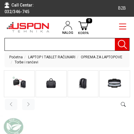
Call Centar:
B2B
032/346-745
0
NALOG
KORPA
RAČUNARI
BELA
TEHNIKA
Početna
LAPTOP I TABLET RAČUNARI
OPREMA ZA LAPTOPOVE
Torbe i rančevi
KLIME I
DODATNA
OPREMA
TV,
AUDIO,
VIDEO
LAPTOP I
TABLET
RAČUNARI