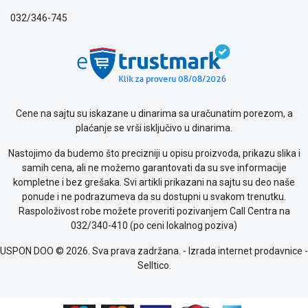
032/346-745
Cene na sajtu su iskazane u dinarima sa uračunatim porezom, a
plaćanje se vrši isključivo u dinarima.
Nastojimo da budemo što precizniji u opisu proizvoda, prikazu slika i
samih cena, ali ne možemo garantovati da su sve informacije
kompletne i bez grešaka. Svi artikli prikazani na sajtu su deo naše
ponude i ne podrazumeva da su dostupni u svakom trenutku.
Raspoloživost robe možete proveriti pozivanjem Call Centra na
032/340-410 (po ceni lokalnog poziva)
USPON DOO © 2026. Sva prava zadržana. -
Izrada internet prodavnice
-
Selltico.