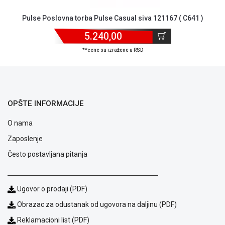
Pulse Poslovna torba Pulse Casual siva 121167 ( C641 )
5.240,00
**cene su izražene u RSD
OPŠTE INFORMACIJE
O nama
Zaposlenje
Često postavljana pitanja
Blog
Ugovor o prodaji (PDF)
Način
Obrazac za odustanak od ugovora na daljinu (PDF)
plaćanja
Isporuka
Reklamacioni list (PDF)