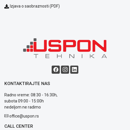
Podrška
Izjava o saobraznosti (PDF)
Opšti
uslovi
poslovanja
Saobraznost
i
reklamacije
Usluge
prijava
kvara
Politika
privatnosti
Politika
o
KONTAKTIRAJTE NAS
kolačićima
Provera
Radno vreme: 08:30 - 16:30h,
garancije
subota 09:00 - 15:00h
OUTLET
nedeljom ne radimo
Kontakt
office@uspon.rs
WEB
KREDIT
CALL CENTER