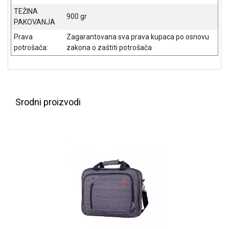
ALAT I
TEŽINA
900 gr
BAŠTA
PAKOVANJA
Prava
Zagarantovana sva prava kupaca po osnovu
OUTLET
potrošača:
zakona o zaštiti potrošača
KRIPTO
IGRAČKE
Srodni proizvodi