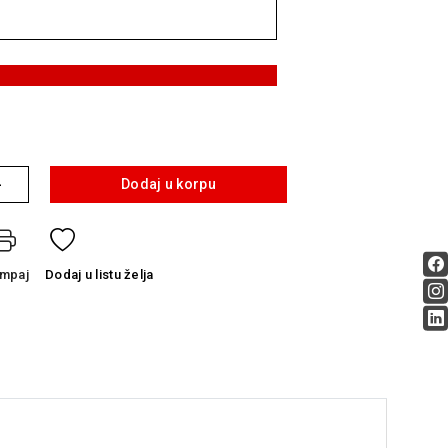
+
Dodaj u korpu
ampaj
Dodaj
u listu želja