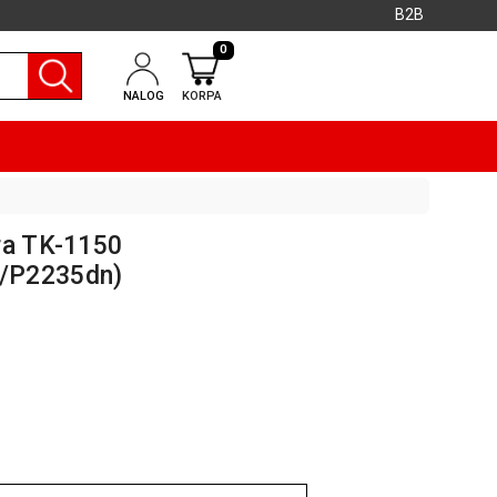
B2B
0
NALOG
KORPA
ra TK-1150
/P2235dn)