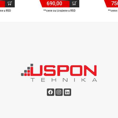
690,00
75
ene u RSD
**cene su izražene u RSD
**cene 