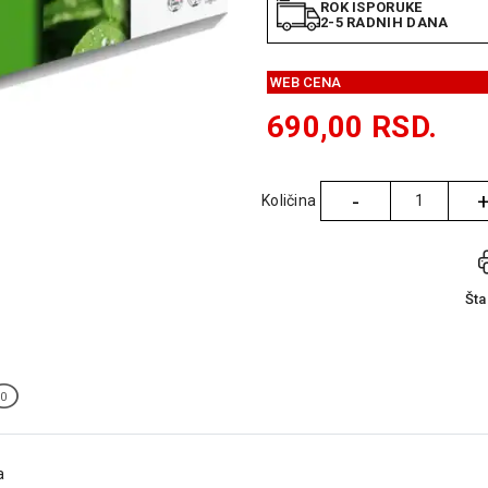
ROK ISPORUKE
2-5 RADNIH DANA
WEB CENA
690,00
RSD.
-
Količina
Količina
Št
0
a