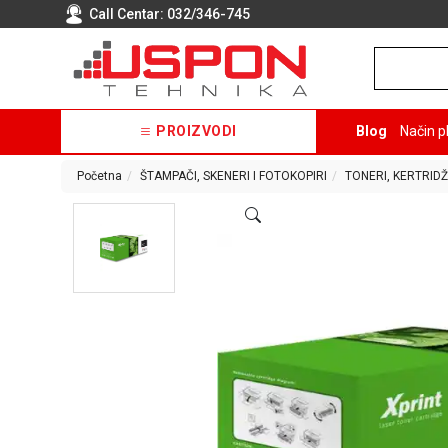
Call Centar:
032/346-745
PROIZVODI
Blog
Način p
Početna
ŠTAMPAČI, SKENERI I FOTOKOPIRI
TONERI, KERTRIDŽ