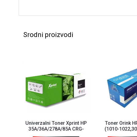
Srodni proizvodi
Univerzalni Toner Xprint HP
Toner Orink 
35A/36A/278A/85A CRG-
(1010-1022,3
712/725(P1005/1102...