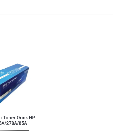
i Toner Orink HP
6A/278A/85A
02/1505, Cano...