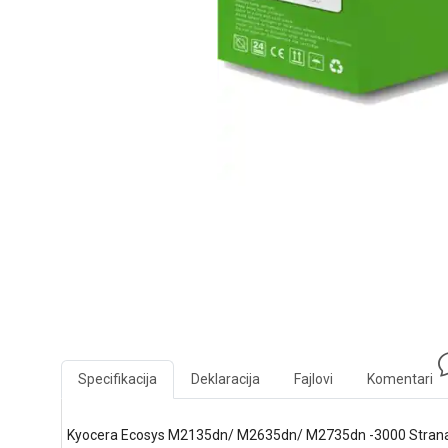
Specifikacija
Deklaracija
Fajlovi
Komentari
Kyocera Ecosys M2135dn/ M2635dn/ M2735dn -3000 Stran