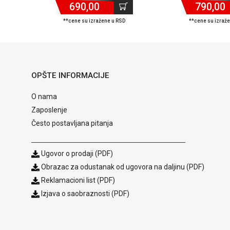
690,00
790,00
**cene su izražene u RSD
**cene su izraž
OPŠTE INFORMACIJE
O nama
Zaposlenje
Često postavljana pitanja
Ugovor o prodaji (PDF)
Obrazac za odustanak od ugovora na daljinu (PDF)
Reklamacioni list (PDF)
Izjava o saobraznosti (PDF)