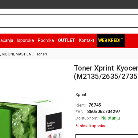
laćanja
Isporuka
Podrška
OUTLET
Kontakt
WEB KREDIT
, RIBONI, MASTILA
Toneri
Toner Xprint Kyoce
(M2135/2635/2735
Xprint
76745
Ident:
8605062704297
EAN:
Na stanju
Dostupnost:
*uslovi kupovine