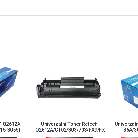
HP Q2612A
Univerzalni Toner Retech
Univerzaln
015-3055)
Q2612A/C102/303/703/FX9/FX10/L90/C104
35A/3
(P1005/11