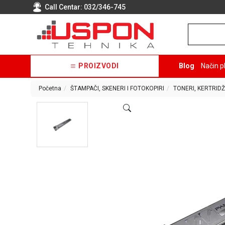
Call Centar:
032/346-745
PROIZVODI
Blog
Način p
Početna
ŠTAMPAČI, SKENERI I FOTOKOPIRI
TONERI, KERTRIDŽ