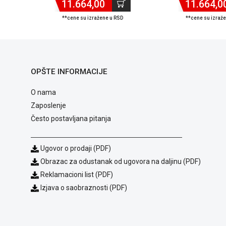
11.664,00
11.664,0
**cene su izražene u RSD
**cene su izraž
OPŠTE INFORMACIJE
O nama
Zaposlenje
Često postavljana pitanja
Ugovor o prodaji (PDF)
Obrazac za odustanak od ugovora na daljinu (PDF)
Reklamacioni list (PDF)
Izjava o saobraznosti (PDF)