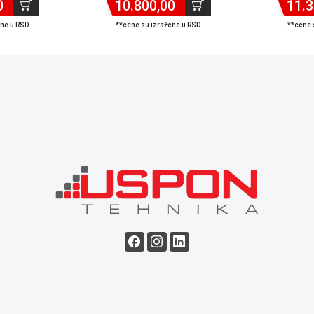
0
10.800,00
11.3
ene u RSD
**cene su izražene u RSD
**cene 