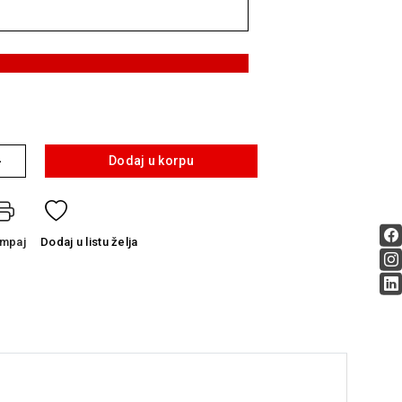
+
Dodaj u korpu
ampaj
Dodaj
u listu želja