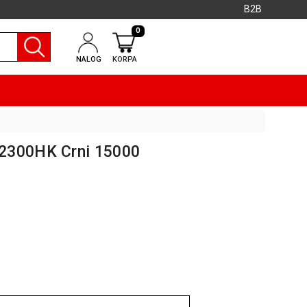
B2B
0
NALOG
KORPA
2300HK Crni 15000