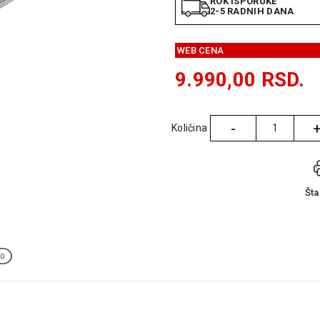
ROK ISPORUKE
2-5 RADNIH DANA
WEB CENA
9.990,00
RSD.
-
Količina
Količina
Št
0