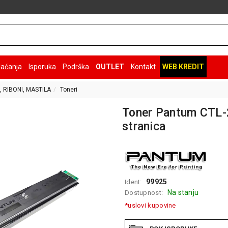
laćanja
Isporuka
Podrška
OUTLET
Kontakt
WEB KREDIT
, RIBONI, MASTILA
Toneri
Toner Pantum CTL-
stranica
99925
Ident:
Na stanju
Dostupnost:
*uslovi kupovine