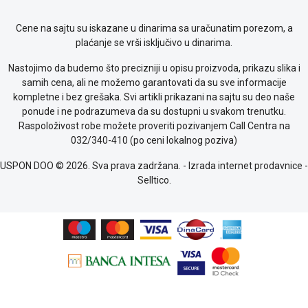
kolačićima
Provera
Cene na sajtu su iskazane u dinarima sa uračunatim porezom, a
garancije
plaćanje se vrši isključivo u dinarima.
OUTLET
Kontakt
Nastojimo da budemo što precizniji u opisu proizvoda, prikazu slika i
WEB
samih cena, ali ne možemo garantovati da su sve informacije
KREDIT
kompletne i bez grešaka. Svi artikli prikazani na sajtu su deo naše
ponude i ne podrazumeva da su dostupni u svakom trenutku.
Raspoloživost robe možete proveriti pozivanjem Call Centra na
032/340-410 (po ceni lokalnog poziva)
USPON DOO © 2026. Sva prava zadržana. -
Izrada internet prodavnice
-
Selltico.