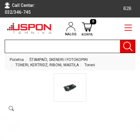
Call Centar:
B2B
032/346-745
0
NALOG
KORPA
RAČUNARI
BELA
TEHNIKA
Početna
ŠTAMPAČI, SKENERI I FOTOKOPIRI
TONERI, KERTRIDŽ, RIBONI, MASTILA
Toneri
KLIME I
DODATNA
OPREMA
TV,
AUDIO,
VIDEO
LAPTOP I
TABLET
RAČUNARI