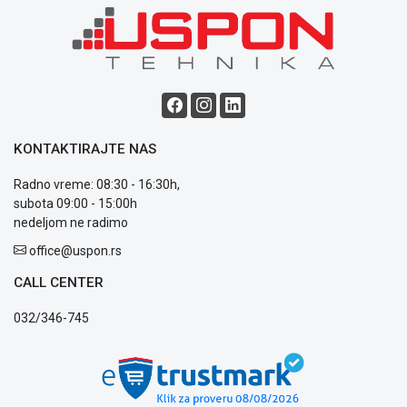
Blog
Način
plaćanja
Isporuka
Podrška
KONTAKTIRAJTE NAS
Opšti
Radno vreme: 08:30 - 16:30h,
uslovi
subota 09:00 - 15:00h
poslovanja
nedeljom ne radimo
Saobraznost
i
office@uspon.rs
reklamacije
Usluge
CALL CENTER
prijava
032/346-745
kvara
Politika
privatnosti
Politika
o