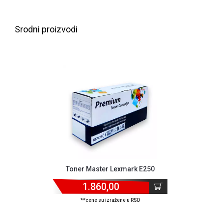
NADZOR I
SIGURNOSNA
OPREMA
Srodni proizvodi
SOFTWARE
KABLOVI I
ADAPTERI
KANCELARIJSKI
MATERIJAL
SVE
ZA
KUĆU
ŠKOLSKI
Toner Master Lexmark E250
PRIBOR
1.860,00
BICIKLE
I
**cene su izražene u RSD
FITNES