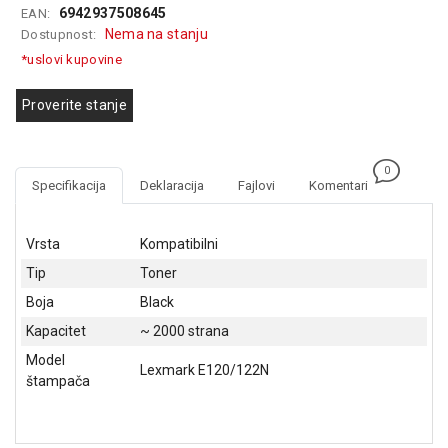
6942937508645
EAN:
GAMING
Nema na stanju
Dostupnost:
EELEKTRO
*uslovi kupovine
ZAŠTITA
Proverite stanje
SOLARNI
SISTEMI
0
MREŽNA
Specifikacija
Deklaracija
Fajlovi
Komentari
OPREMA
ŠTAMPAČI,
Vrsta
Kompatibilni
SKENERI I
Tip
Toner
FOTOKOPIRI
Boja
Black
FOTOAPARATI
Kapacitet
~ 2000 strana
I KAMERE
Model
Lexmark E120/122N
GPS
štampača
NAVIGACIJE
VIDEO