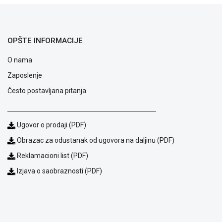
ALAT I
BAŠTA
OUTLET
OPŠTE INFORMACIJE
KRIPTO
O nama
Zaposlenje
IGRAČKE
Često postavljana pitanja
Ugovor o prodaji (PDF)
Obrazac za odustanak od ugovora na daljinu (PDF)
Reklamacioni list (PDF)
Izjava o saobraznosti (PDF)