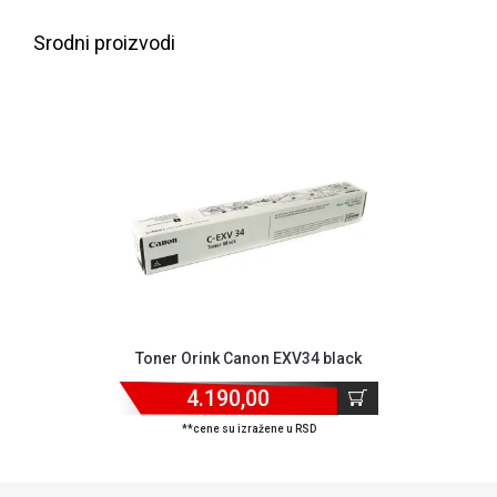
NADZOR I
SIGURNOSNA
Srodni proizvodi
OPREMA
SOFTWARE
KABLOVI I
ADAPTERI
KANCELARIJSKI
MATERIJAL
SVE
ZA
KUĆU
Toner Orink Canon EXV34 black
ŠKOLSKI
PRIBOR
4.190,00
BICIKLE
**cene su izražene u RSD
I
FITNES