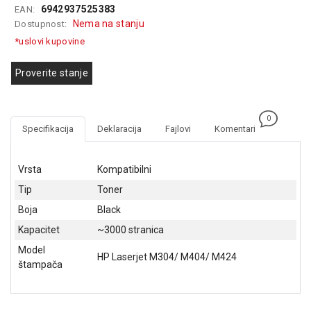
6942937525383
EAN:
GAMING
Nema na stanju
Dostupnost:
EELEKTRO
*uslovi kupovine
ZAŠTITA
Proverite stanje
SOLARNI
SISTEMI
0
MREŽNA
Specifikacija
Deklaracija
Fajlovi
Komentari
OPREMA
ŠTAMPAČI,
Vrsta
Kompatibilni
SKENERI I
Tip
Toner
FOTOKOPIRI
Boja
Black
FOTOAPARATI
Kapacitet
~3000 stranica
I KAMERE
Model
HP Laserjet M304/ M404/ M424
GPS
štampača
NAVIGACIJE
VIDEO