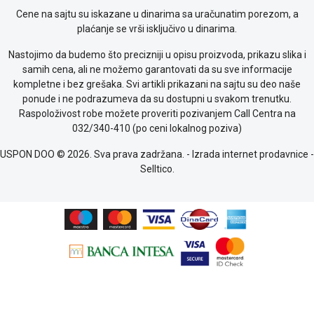
Provera
Cene na sajtu su iskazane u dinarima sa uračunatim porezom, a
garancije
plaćanje se vrši isključivo u dinarima.
OUTLET
Nastojimo da budemo što precizniji u opisu proizvoda, prikazu slika i
Kontakt
samih cena, ali ne možemo garantovati da su sve informacije
WEB
kompletne i bez grešaka. Svi artikli prikazani na sajtu su deo naše
KREDIT
ponude i ne podrazumeva da su dostupni u svakom trenutku.
Raspoloživost robe možete proveriti pozivanjem Call Centra na
032/340-410 (po ceni lokalnog poziva)
USPON DOO © 2026. Sva prava zadržana. -
Izrada internet prodavnice
-
Selltico.