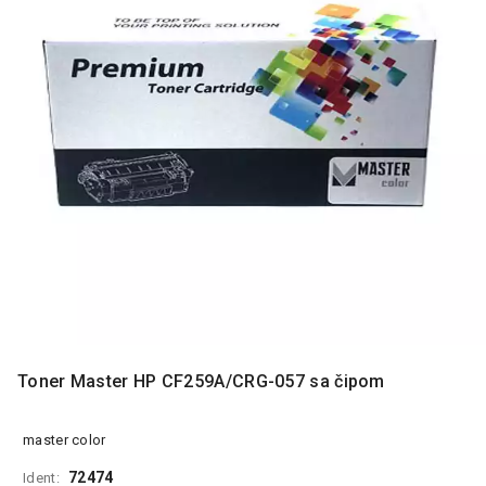
MONITORI
I
DODATNA
OPREMA
MOBILNI I
FIKSNI
TELEFONI
MALI
KUĆNI
APARATI
NEGA
LICA I
TELA
RAČUNARSKE
Toner Master HP CF259A/CRG-057 sa čipom
KOMPONENTE
RAČUNARSKE
master color
PERIFERIJE
72474
Ident: