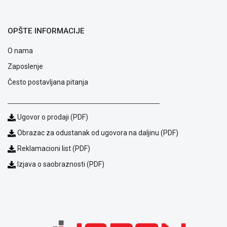
ALAT I
BAŠTA
OPŠTE INFORMACIJE
OUTLET
O nama
KRIPTO
Zaposlenje
IGRAČKE
Često postavljana pitanja
Ugovor o prodaji (PDF)
Obrazac za odustanak od ugovora na daljinu (PDF)
Reklamacioni list (PDF)
Izjava o saobraznosti (PDF)