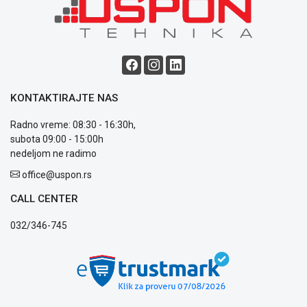
Blog
Način
plaćanja
Isporuka
KONTAKTIRAJTE NAS
Podrška
Opšti
Radno vreme: 08:30 - 16:30h,
uslovi
subota 09:00 - 15:00h
poslovanja
nedeljom ne radimo
Saobraznost
office@uspon.rs
i
reklamacije
CALL CENTER
Usluge
prijava
032/346-745
kvara
Politika
privatnosti
Politika
o
kolačićima