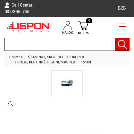
Call Centar:
B2B
032/346-745
0
NALOG
KORPA
RAČUNARI
BELA
TEHNIKA
Početna
ŠTAMPAČI, SKENERI I FOTOKOPIRI
TONERI, KERTRIDŽ, RIBONI, MASTILA
Toneri
KLIME I
DODATNA
OPREMA
TV,
AUDIO,
VIDEO
LAPTOP I
TABLET
RAČUNARI