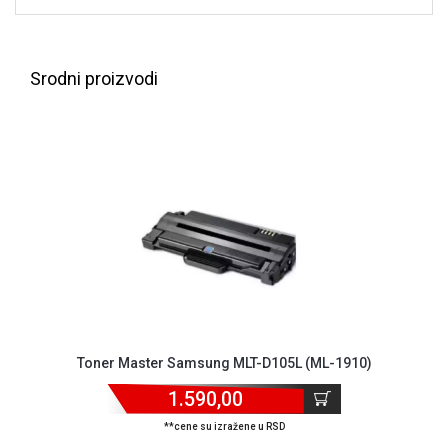
NADZOR I
SIGURNOSNA
OPREMA
Srodni proizvodi
SOFTWARE
KABLOVI I
ADAPTERI
KANCELARIJSKI
MATERIJAL
SVE
ZA
KUĆU
ŠKOLSKI
PRIBOR
Toner Master Samsung MLT-D105L (ML-1910)
BICIKLE
1.590,00
I
FITNES
**cene su izražene u RSD