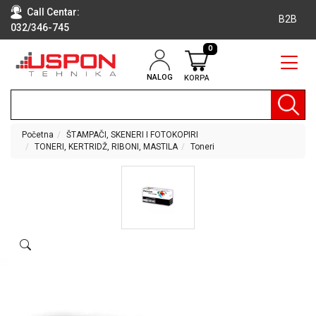
Call Centar:
B2B
032/346-745
0
NALOG
KORPA
RAČUNARI
BELA
TEHNIKA
Početna
ŠTAMPAČI, SKENERI I FOTOKOPIRI
TONERI, KERTRIDŽ, RIBONI, MASTILA
Toneri
KLIME I
DODATNA
OPREMA
TV,
AUDIO,
VIDEO
LAPTOP I
TABLET
RAČUNARI