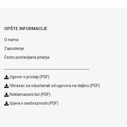
ALAT I
BAŠTA
OUTLET
OPŠTE INFORMACIJE
KRIPTO
O nama
IGRAČKE
Zaposlenje
Često postavljana pitanja
Ugovor o prodaji (PDF)
Obrazac za odustanak od ugovora na daljinu (PDF)
Reklamacioni list (PDF)
Izjava o saobraznosti (PDF)