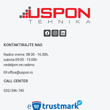
Blog
Način
plaćanja
Isporuka
Podrška
KONTAKTIRAJTE NAS
Opšti
uslovi
Radno vreme: 08:30 - 16:30h,
poslovanja
subota 09:00 - 15:00h
Saobraznost
nedeljom ne radimo
i
office@uspon.rs
reklamacije
Usluge
CALL CENTER
prijava
kvara
032/346-745
Politika
privatnosti
Politika
o