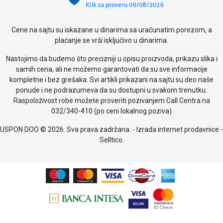
kolačićima
Provera
garancije
Cene na sajtu su iskazane u dinarima sa uračunatim porezom, a
OUTLET
plaćanje se vrši isključivo u dinarima.
Kontakt
Nastojimo da budemo što precizniji u opisu proizvoda, prikazu slika i
WEB
samih cena, ali ne možemo garantovati da su sve informacije
KREDIT
kompletne i bez grešaka. Svi artikli prikazani na sajtu su deo naše
ponude i ne podrazumeva da su dostupni u svakom trenutku.
Raspoloživost robe možete proveriti pozivanjem Call Centra na
032/340-410 (po ceni lokalnog poziva)
USPON DOO © 2026. Sva prava zadržana. -
Izrada internet prodavnice
-
Selltico.