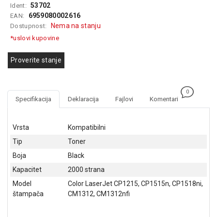
53702
Ident:
GAMING
6959080002616
EAN:
Nema na stanju
Dostupnost:
EELEKTRO
ZAŠTITA
*uslovi kupovine
SOLARNI
Proverite stanje
SISTEMI
MREŽNA
0
OPREMA
Specifikacija
Deklaracija
Fajlovi
Komentari
ŠTAMPAČI,
SKENERI I
Vrsta
Kompatibilni
FOTOKOPIRI
Tip
Toner
FOTOAPARATI
Boja
Black
I KAMERE
Kapacitet
2000 strana
GPS
Model
Color LaserJet CP1215, CP1515n, CP1518ni,
NAVIGACIJE
štampača
CM1312, CM1312nfi
VIDEO