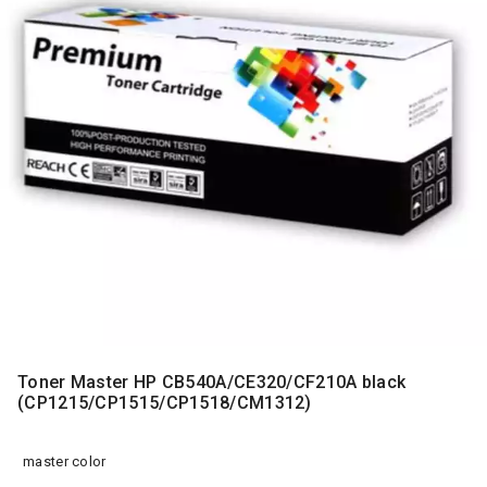
MONITORI
I
DODATNA
OPREMA
MOBILNI I
FIKSNI
TELEFONI
MALI
KUĆNI
APARATI
NEGA
LICA I
TELA
RAČUNARSKE
Toner Master HP CB540A/CE320/CF210A black
KOMPONENTE
(CP1215/CP1515/CP1518/CM1312)
RAČUNARSKE
PERIFERIJE
master color