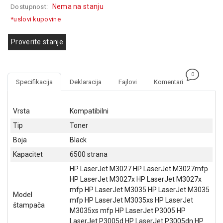
Nema na stanju
Dostupnost:
GAMING
*uslovi kupovine
EELEKTRO
ZAŠTITA
Proverite stanje
SOLARNI
SISTEMI
0
Specifikacija
Deklaracija
Fajlovi
Komentari
MREŽNA
OPREMA
Vrsta
Kompatibilni
ŠTAMPAČI,
Tip
Toner
SKENERI I
FOTOKOPIRI
Boja
Black
Kapacitet
6500 strana
FOTOAPARATI
I KAMERE
HP LaserJet M3027 HP LaserJet M3027mfp
HP LaserJet M3027x HP LaserJet M3027x
GPS
mfp HP LaserJet M3035 HP LaserJet M3035
Model
NAVIGACIJE
mfp HP LaserJet M3035xs HP LaserJet
štampača
M3035xs mfp HP LaserJet P3005 HP
VIDEO
LaserJet P3005d HP LaserJet P3005dn HP