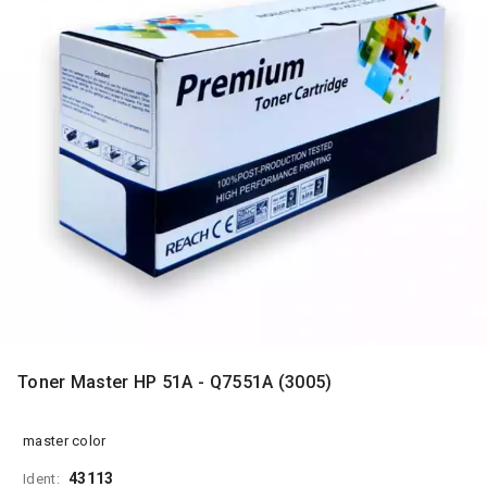
MONITORI
I
DODATNA
OPREMA
MOBILNI I
FIKSNI
TELEFONI
MALI
KUĆNI
APARATI
NEGA
LICA I
TELA
RAČUNARSKE
Toner Master HP 51A - Q7551A (3005)
KOMPONENTE
RAČUNARSKE
master color
PERIFERIJE
43113
Ident: