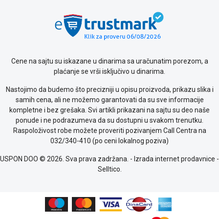
Politika
o
kolačićima
Provera
garancije
OUTLET
Cene na sajtu su iskazane u dinarima sa uračunatim porezom, a
Kontakt
plaćanje se vrši isključivo u dinarima.
WEB
KREDIT
Nastojimo da budemo što precizniji u opisu proizvoda, prikazu slika i
samih cena, ali ne možemo garantovati da su sve informacije
kompletne i bez grešaka. Svi artikli prikazani na sajtu su deo naše
ponude i ne podrazumeva da su dostupni u svakom trenutku.
Raspoloživost robe možete proveriti pozivanjem Call Centra na
032/340-410 (po ceni lokalnog poziva)
USPON DOO © 2026. Sva prava zadržana. -
Izrada internet prodavnice
-
Selltico.