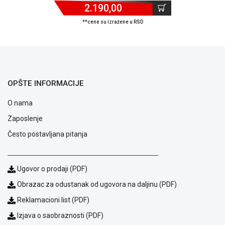
2.190,00
ALAT I
BAŠTA
**cene su izražene u RSD
OUTLET
KRIPTO
IGRAČKE
OPŠTE INFORMACIJE
O nama
Zaposlenje
Često postavljana pitanja
Ugovor o prodaji (PDF)
Obrazac za odustanak od ugovora na daljinu (PDF)
Reklamacioni list (PDF)
Izjava o saobraznosti (PDF)