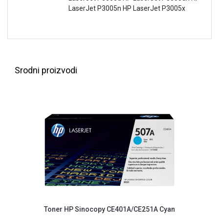
NADZOR I
LaserJet P3005n HP LaserJet P3005x
SIGURNOSNA
OPREMA
SOFTWARE
KABLOVI I
Srodni proizvodi
ADAPTERI
KANCELARIJSKI
MATERIJAL
SVE
ZA
KUĆU
ŠKOLSKI
PRIBOR
BICIKLE
I
Toner HP Sinocopy CE401A/CE251A Cyan
FITNES