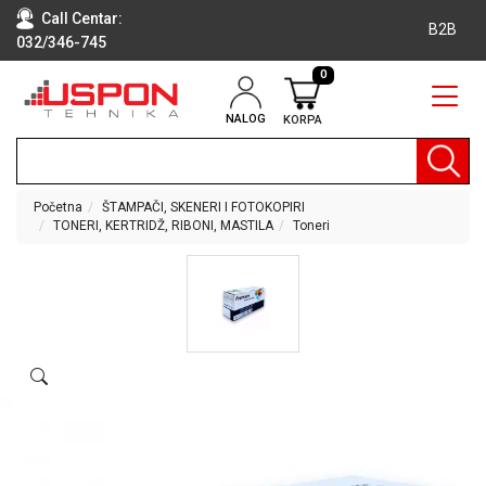
Call Centar:
B2B
032/346-745
0
NALOG
KORPA
RAČUNARI
BELA
TEHNIKA
Početna
ŠTAMPAČI, SKENERI I FOTOKOPIRI
TONERI, KERTRIDŽ, RIBONI, MASTILA
Toneri
KLIME I
DODATNA
OPREMA
TV,
AUDIO,
VIDEO
LAPTOP I
TABLET
RAČUNARI