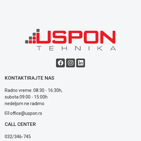
Blog
Način
plaćanja
Isporuka
Podrška
Opšti
KONTAKTIRAJTE NAS
uslovi
poslovanja
Radno vreme: 08:30 - 16:30h,
Saobraznost
subota 09:00 - 15:00h
i
nedeljom ne radimo
reklamacije
Usluge
office@uspon.rs
prijava
CALL CENTER
kvara
Politika
032/346-745
privatnosti