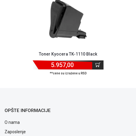
ALAT I
BAŠTA
OUTLET
KRIPTO
IGRAČKE
Toner Kyocera TK-1110 Black
5.957,00
**cene su izražene u RSD
OPŠTE INFORMACIJE
O nama
Zaposlenje