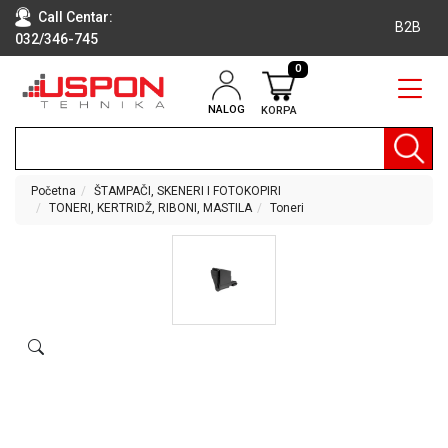
Call Centar:
B2B
032/346-745
0
NALOG
KORPA
RAČUNARI
BELA
TEHNIKA
Početna
ŠTAMPAČI, SKENERI I FOTOKOPIRI
TONERI, KERTRIDŽ, RIBONI, MASTILA
Toneri
KLIME I
DODATNA
OPREMA
TV,
AUDIO,
VIDEO
LAPTOP I
TABLET
RAČUNARI