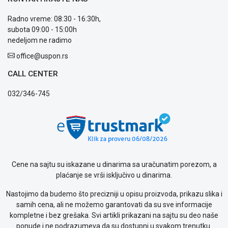
Usluge
prijava
Radno vreme: 08:30 - 16:30h,
kvara
subota 09:00 - 15:00h
Politika
nedeljom ne radimo
privatnosti
office@uspon.rs
Politika
o
CALL CENTER
kolačićima
Provera
032/346-745
garancije
OUTLET
Kontakt
WEB
KREDIT
Cene na sajtu su iskazane u dinarima sa uračunatim porezom, a
plaćanje se vrši isključivo u dinarima.
Nastojimo da budemo što precizniji u opisu proizvoda, prikazu slika i
samih cena, ali ne možemo garantovati da su sve informacije
kompletne i bez grešaka. Svi artikli prikazani na sajtu su deo naše
ponude i ne podrazumeva da su dostupni u svakom trenutku.