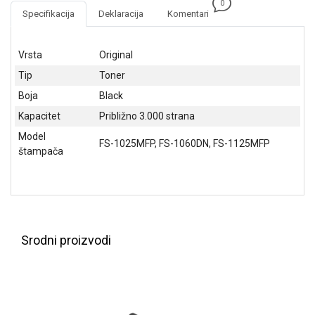
0
NADZOR I
Specifikacija
Deklaracija
Komentari
SIGURNOSNA
OPREMA
Vrsta
Original
SOFTWARE
Tip
Toner
KABLOVI I
Boja
Black
ADAPTERI
Kapacitet
Približno 3.000 strana
KANCELARIJSKI
Model
FS-1025MFP, FS-1060DN, FS-1125MFP
MATERIJAL
štampača
SVE
ZA
KUĆU
ŠKOLSKI
Srodni proizvodi
PRIBOR
BICIKLE
I
FITNES