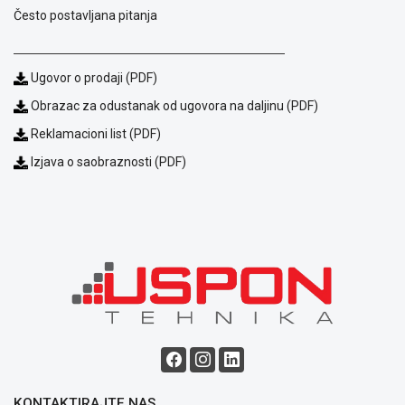
Često postavljana pitanja
Ugovor o prodaji (PDF)
Obrazac za odustanak od ugovora na daljinu (PDF)
Reklamacioni list (PDF)
Izjava o saobraznosti (PDF)
Blog
Način
plaćanja
Isporuka
Podrška
Opšti
uslovi
poslovanja
Saobraznost
i
reklamacije
KONTAKTIRAJTE NAS