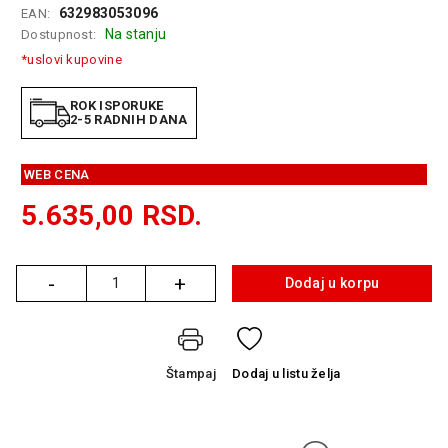
632983053096
EAN:
GAMING
Na stanju
Dostupnost:
EELEKTRO
*uslovi kupovine
ZAŠTITA
ROK ISPORUKE
SOLARNI
2-5 RADNIH DANA
SISTEMI
WEB CENA
MREŽNA
OPREMA
5.635,00
RSD.
ŠTAMPAČI,
SKENERI I
FOTOKOPIRI
-
+
Dodaj u korpu
Količina
FOTOAPARATI
I KAMERE
Štampaj
Dodaj
u listu želja
GPS
NAVIGACIJE
VIDEO