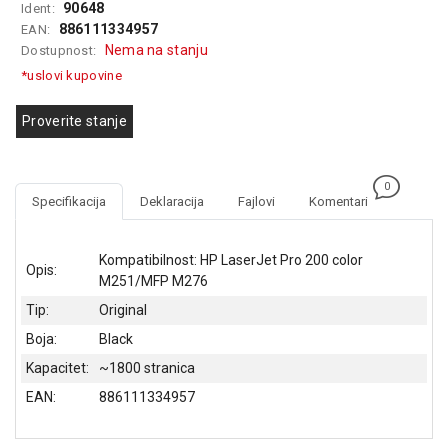
90648
Ident:
GAMING
886111334957
EAN:
Nema na stanju
Dostupnost:
EELEKTRO
*uslovi kupovine
ZAŠTITA
SOLARNI
Proverite stanje
SISTEMI
MREŽNA
0
OPREMA
Specifikacija
Deklaracija
Fajlovi
Komentari
ŠTAMPAČI,
SKENERI I
Kompatibilnost: HP LaserJet Pro 200 color
Opis:
FOTOKOPIRI
M251/MFP M276
Tip:
Original
FOTOAPARATI
I KAMERE
Boja:
Black
Kapacitet:
~1800 stranica
GPS
NAVIGACIJE
EAN:
886111334957
VIDEO