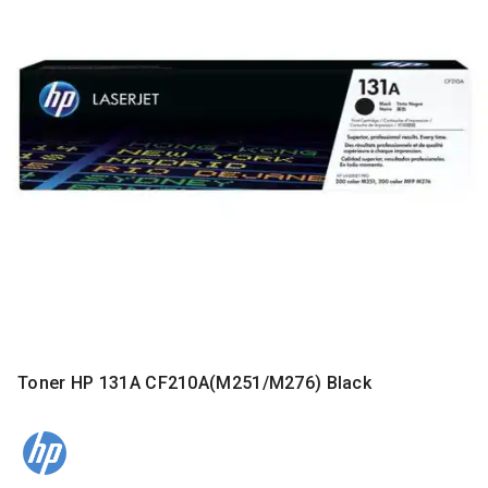
MONITORI
I
DODATNA
OPREMA
MOBILNI I
FIKSNI
TELEFONI
MALI
KUĆNI
APARATI
NEGA
LICA I
TELA
RAČUNARSKE
Toner HP 131A CF210A(M251/M276) Black
KOMPONENTE
RAČUNARSKE
PERIFERIJE