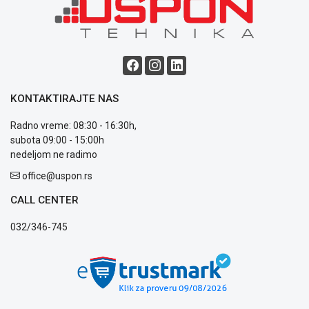
Blog
Način
plaćanja
Isporuka
KONTAKTIRAJTE NAS
Podrška
Opšti
Radno vreme: 08:30 - 16:30h,
uslovi
subota 09:00 - 15:00h
poslovanja
nedeljom ne radimo
Saobraznost
office@uspon.rs
i
reklamacije
CALL CENTER
Usluge
prijava
032/346-745
kvara
Politika
privatnosti
Politika
o
kolačićima