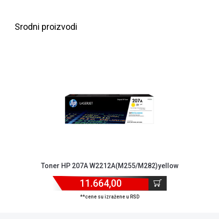
NADZOR I
SIGURNOSNA
OPREMA
Srodni proizvodi
SOFTWARE
KABLOVI I
ADAPTERI
KANCELARIJSKI
MATERIJAL
SVE
ZA
KUĆU
ŠKOLSKI
Toner HP 207A W2212A(M255/M282)yellow
PRIBOR
11.664,00
BICIKLE
**cene su izražene u RSD
I
FITNES