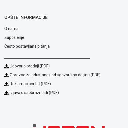
ALAT I
BAŠTA
OPŠTE INFORMACIJE
OUTLET
O nama
KRIPTO
Zaposlenje
IGRAČKE
Često postavljana pitanja
Ugovor o prodaji (PDF)
Obrazac za odustanak od ugovora na daljinu (PDF)
Reklamacioni list (PDF)
Izjava o saobraznosti (PDF)