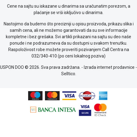
Provera
Cene na sajtu su iskazane u dinarima sa uračunatim porezom, a
garancije
plaćanje se vrši isključivo u dinarima.
OUTLET
Nastojimo da budemo što precizniji u opisu proizvoda, prikazu slika i
Kontakt
samih cena, ali ne možemo garantovati da su sve informacije
WEB
kompletne i bez grešaka. Svi artikli prikazani na sajtu su deo naše
KREDIT
ponude i ne podrazumeva da su dostupni u svakom trenutku.
Raspoloživost robe možete proveriti pozivanjem Call Centra na
032/340-410 (po ceni lokalnog poziva)
USPON DOO © 2026. Sva prava zadržana. -
Izrada internet prodavnice
-
Selltico.