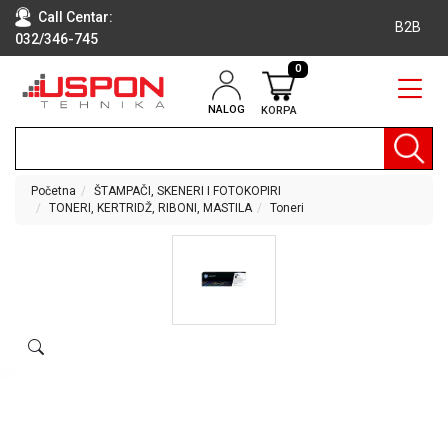
Call Centar:
B2B
032/346-745
0
NALOG
KORPA
RAČUNARI
BELA
TEHNIKA
Početna
ŠTAMPAČI, SKENERI I FOTOKOPIRI
TONERI, KERTRIDŽ, RIBONI, MASTILA
Toneri
KLIME I
DODATNA
OPREMA
TV,
AUDIO,
VIDEO
LAPTOP I
TABLET
RAČUNARI