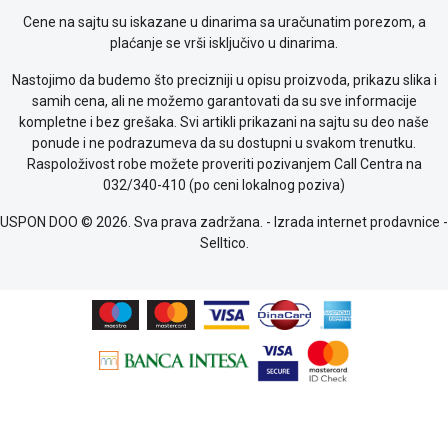
Provera
Cene na sajtu su iskazane u dinarima sa uračunatim porezom, a
garancije
plaćanje se vrši isključivo u dinarima.
OUTLET
Nastojimo da budemo što precizniji u opisu proizvoda, prikazu slika i
Kontakt
samih cena, ali ne možemo garantovati da su sve informacije
WEB
kompletne i bez grešaka. Svi artikli prikazani na sajtu su deo naše
KREDIT
ponude i ne podrazumeva da su dostupni u svakom trenutku.
Raspoloživost robe možete proveriti pozivanjem Call Centra na
032/340-410 (po ceni lokalnog poziva)
USPON DOO © 2026. Sva prava zadržana. -
Izrada internet prodavnice
-
Selltico.