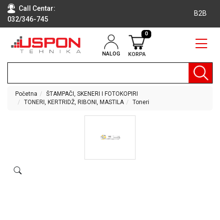
Call Centar:
B2B
032/346-745
0
NALOG
KORPA
RAČUNARI
BELA
TEHNIKA
Početna
ŠTAMPAČI, SKENERI I FOTOKOPIRI
TONERI, KERTRIDŽ, RIBONI, MASTILA
Toneri
KLIME I
DODATNA
OPREMA
TV,
AUDIO,
VIDEO
LAPTOP I
TABLET
RAČUNARI