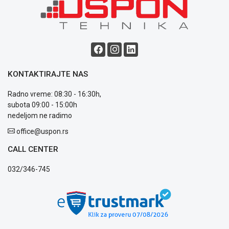
Blog
Način
plaćanja
Isporuka
KONTAKTIRAJTE NAS
Podrška
Opšti
Radno vreme: 08:30 - 16:30h,
uslovi
subota 09:00 - 15:00h
poslovanja
nedeljom ne radimo
Saobraznost
office@uspon.rs
i
reklamacije
CALL CENTER
Usluge
prijava
032/346-745
kvara
Politika
privatnosti
Politika
o
kolačićima