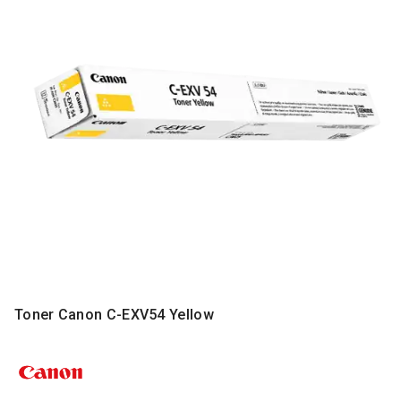
MONITORI
I
DODATNA
OPREMA
MOBILNI I
FIKSNI
TELEFONI
MALI
KUĆNI
APARATI
NEGA
LICA I
TELA
RAČUNARSKE
Toner Canon C-EXV54 Yellow
KOMPONENTE
RAČUNARSKE
PERIFERIJE