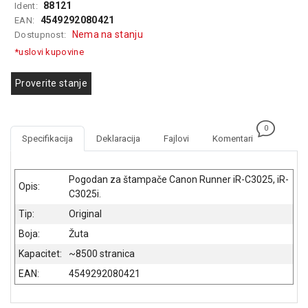
88121
Ident:
GAMING
4549292080421
EAN:
Nema na stanju
Dostupnost:
EELEKTRO
*uslovi kupovine
ZAŠTITA
SOLARNI
Proverite stanje
SISTEMI
MREŽNA
0
OPREMA
Specifikacija
Deklaracija
Fajlovi
Komentari
ŠTAMPAČI,
SKENERI I
Pogodan za štampače Canon Runner iR-C3025, iR-
Opis:
FOTOKOPIRI
C3025i.
Tip:
Original
FOTOAPARATI
I KAMERE
Boja:
Žuta
Kapacitet:
~8500 stranica
GPS
NAVIGACIJE
EAN:
4549292080421
VIDEO