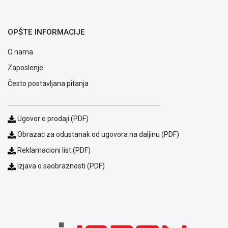
ALAT I
BAŠTA
OPŠTE INFORMACIJE
OUTLET
O nama
KRIPTO
Zaposlenje
IGRAČKE
Često postavljana pitanja
Ugovor o prodaji (PDF)
Obrazac za odustanak od ugovora na daljinu (PDF)
Reklamacioni list (PDF)
Izjava o saobraznosti (PDF)