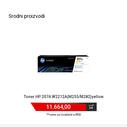
NADZOR I
SIGURNOSNA
OPREMA
Srodni proizvodi
SOFTWARE
KABLOVI I
ADAPTERI
KANCELARIJSKI
MATERIJAL
SVE
ZA
KUĆU
ŠKOLSKI
Toner HP 207A W2212A(M255/M282)yellow
PRIBOR
11.664,00
BICIKLE
**cene su izražene u RSD
I
FITNES