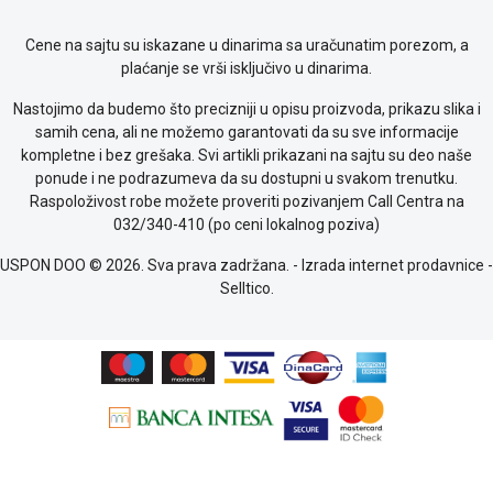
kolačićima
Provera
Cene na sajtu su iskazane u dinarima sa uračunatim porezom, a
garancije
plaćanje se vrši isključivo u dinarima.
OUTLET
Kontakt
Nastojimo da budemo što precizniji u opisu proizvoda, prikazu slika i
WEB
samih cena, ali ne možemo garantovati da su sve informacije
KREDIT
kompletne i bez grešaka. Svi artikli prikazani na sajtu su deo naše
ponude i ne podrazumeva da su dostupni u svakom trenutku.
Raspoloživost robe možete proveriti pozivanjem Call Centra na
032/340-410 (po ceni lokalnog poziva)
USPON DOO © 2026. Sva prava zadržana. -
Izrada internet prodavnice
-
Selltico.