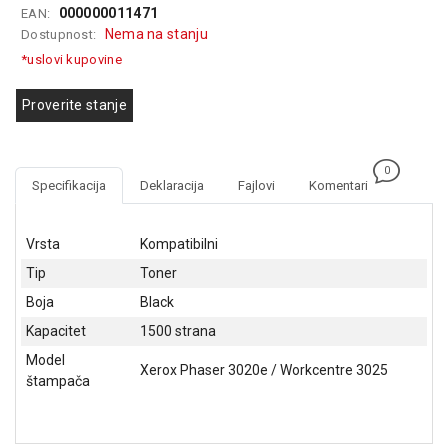
000000011471
EAN:
GAMING
Nema na stanju
Dostupnost:
EELEKTRO
*uslovi kupovine
ZAŠTITA
Proverite stanje
SOLARNI
SISTEMI
0
MREŽNA
Specifikacija
Deklaracija
Fajlovi
Komentari
OPREMA
ŠTAMPAČI,
Vrsta
Kompatibilni
SKENERI I
Tip
Toner
FOTOKOPIRI
Boja
Black
FOTOAPARATI
Kapacitet
1500 strana
I KAMERE
Model
Xerox Phaser 3020e / Workcentre 3025
GPS
štampača
NAVIGACIJE
VIDEO