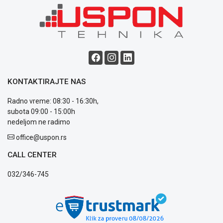
Blog
Način
plaćanja
Isporuka
Podrška
KONTAKTIRAJTE NAS
Opšti
Radno vreme: 08:30 - 16:30h,
uslovi
subota 09:00 - 15:00h
poslovanja
nedeljom ne radimo
Saobraznost
i
office@uspon.rs
reklamacije
Usluge
CALL CENTER
prijava
032/346-745
kvara
Politika
privatnosti
Politika
o