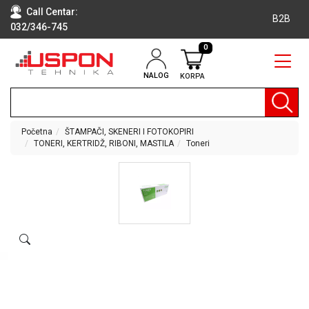
Call Centar:
B2B
032/346-745
0
NALOG
KORPA
RAČUNARI
BELA
TEHNIKA
Početna
ŠTAMPAČI, SKENERI I FOTOKOPIRI
TONERI, KERTRIDŽ, RIBONI, MASTILA
Toneri
KLIME I
DODATNA
OPREMA
TV,
AUDIO,
VIDEO
LAPTOP I
TABLET
RAČUNARI