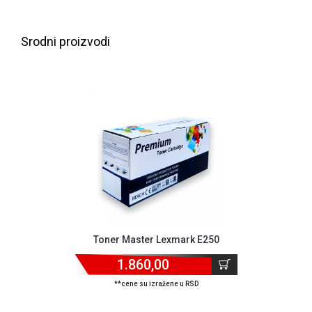
NADZOR I
SIGURNOSNA
OPREMA
Srodni proizvodi
SOFTWARE
KABLOVI I
ADAPTERI
KANCELARIJSKI
MATERIJAL
SVE
ZA
KUĆU
ŠKOLSKI
Toner Master Lexmark E250
PRIBOR
1.860,00
BICIKLE
I
**cene su izražene u RSD
FITNES