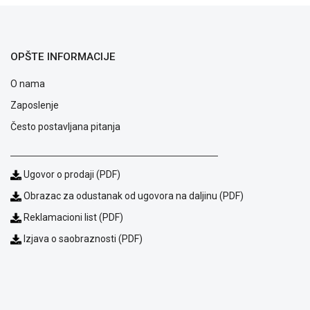
ALAT I
BAŠTA
OUTLET
OPŠTE INFORMACIJE
KRIPTO
O nama
Zaposlenje
IGRAČKE
Često postavljana pitanja
Ugovor o prodaji (PDF)
Obrazac za odustanak od ugovora na daljinu (PDF)
Reklamacioni list (PDF)
Izjava o saobraznosti (PDF)