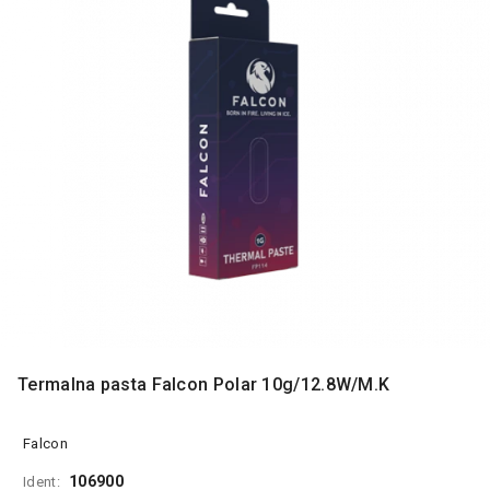
MONITORI
I
DODATNA
OPREMA
MOBILNI I
FIKSNI
TELEFONI
MALI
KUĆNI
APARATI
NEGA
LICA I
TELA
RAČUNARSKE
Termalna pasta Falcon Polar 10g/12.8W/M.K
KOMPONENTE
RAČUNARSKE
Falcon
PERIFERIJE
106900
Ident: