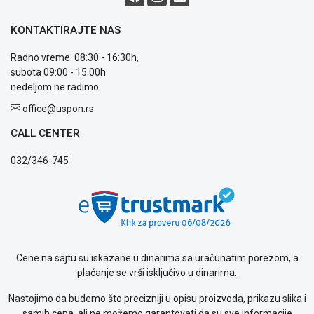
ALAT I
BAŠTA
KONTAKTIRAJTE NAS
OUTLET
Radno vreme: 08:30 - 16:30h,
subota 09:00 - 15:00h
KRIPTO
nedeljom ne radimo
office@uspon.rs
IGRAČKE
CALL CENTER
Blog
032/346-745
Način
plaćanja
Isporuka
Podrška
Opšti
uslovi
poslovanja
Cene na sajtu su iskazane u dinarima sa uračunatim porezom, a
Saobraznost
plaćanje se vrši isključivo u dinarima.
i
reklamacije
Nastojimo da budemo što precizniji u opisu proizvoda, prikazu slika i
Usluge
samih cena, ali ne možemo garantovati da su sve informacije