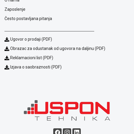
NADZOR I
SIGURNOSNA
Zaposlenje
OPREMA
Često postavljana pitanja
SOFTWARE
KABLOVI I
Ugovor o prodaji (PDF)
ADAPTERI
Obrazac za odustanak od ugovora na daljinu (PDF)
KANCELARIJSKI
Reklamacioni list (PDF)
MATERIJAL
Izjava o saobraznosti (PDF)
SVE
ZA
KUĆU
ŠKOLSKI
PRIBOR
BICIKLE
I
FITNES