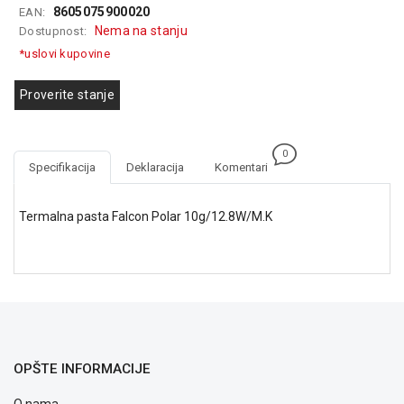
8605075900020
EAN:
GAMING
Nema na stanju
Dostupnost:
EELEKTRO
*uslovi kupovine
ZAŠTITA
Proverite stanje
SOLARNI
SISTEMI
0
MREŽNA
Specifikacija
Deklaracija
Komentari
OPREMA
ŠTAMPAČI,
Termalna pasta Falcon Polar 10g/12.8W/M.K
SKENERI I
FOTOKOPIRI
FOTOAPARATI
I KAMERE
GPS
NAVIGACIJE
OPŠTE INFORMACIJE
VIDEO
O nama