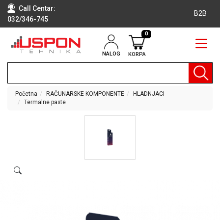
Call Centar:
B2B
032/346-745
0
NALOG
KORPA
RAČUNARI
BELA
TEHNIKA
Početna
RAČUNARSKE KOMPONENTE
HLADNJACI
Termalne paste
KLIME I
DODATNA
OPREMA
TV,
AUDIO,
VIDEO
LAPTOP I
TABLET
RAČUNARI