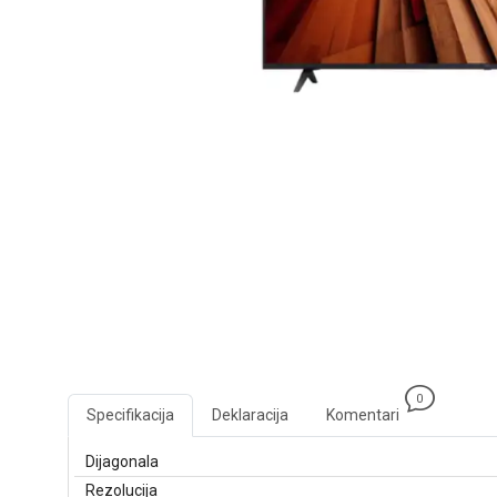
0
Specifikacija
Deklaracija
Komentari
Dijagonala
Rezolucija