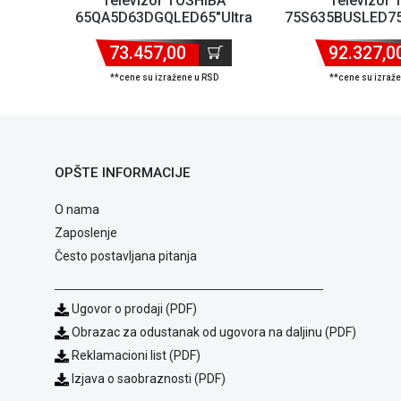
Televizor TOSHIBA
Televizor
65QA5D63DGQLED65"Ultra
75S635BUSLED75
HDsmartAndroid' (
( '75..
73.457,00
'65QA5D6...
92.327,0
**cene su izražene u RSD
**cene su izraž
OPŠTE INFORMACIJE
O nama
Zaposlenje
Često postavljana pitanja
Ugovor o prodaji (PDF)
Obrazac za odustanak od ugovora na daljinu (PDF)
Reklamacioni list (PDF)
Izjava o saobraznosti (PDF)