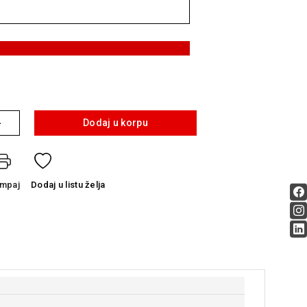
+
Dodaj u korpu
ampaj
Dodaj
u listu želja