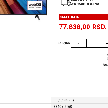
ROK ISPORUKE
2-5 RADNIH DANA
SAMO ONLINE
77.838,00
RSD.
-
Količina
Količina
Št
55\" (140cm)
3840 x 2160