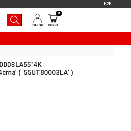
B2B
0
NALOG
KORPA
80003LA55''4K
rna' ( '55UT80003LA' )