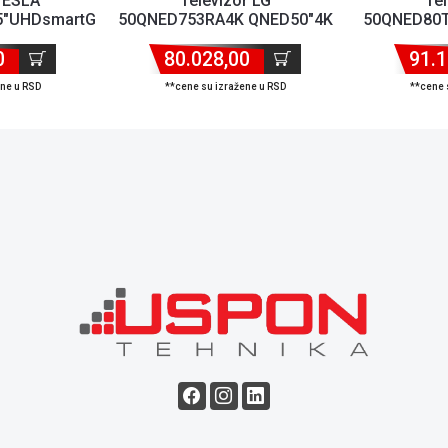
 TESLA
Televizor LG
Tel
"UHDsmartGoogleTVcrnaframeless'
50QNED753RA4K QNED50"4K
50QNED80T
.
Ultra HDsmartwebOS 23crna'
Ultra HDsm
0
80.028,00
( '...
91.1
ene u RSD
**cene su izražene u RSD
**cene 