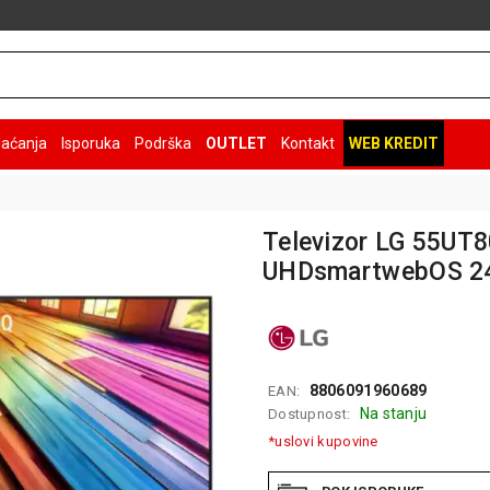
laćanja
Isporuka
Podrška
OUTLET
Kontakt
WEB KREDIT
Televizor LG 55UT
UHDsmartwebOS 24c
8806091960689
EAN:
Na stanju
Dostupnost:
*uslovi kupovine