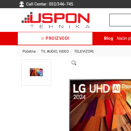
Call Centar:
032/346-745
PROIZVODI
Blog
Način p
Početna
TV, AUDIO, VIDEO
TELEVIZORI