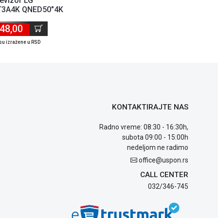
evizor LG
3A4K QNED50"4K
artwebOS 23crna'
48,00
( '...
su izražene u RSD
KONTAKTIRAJTE NAS
Radno vreme: 08:30 - 16:30h,
subota 09:00 - 15:00h
nedeljom ne radimo
office@uspon.rs
CALL CENTER
032/346-745