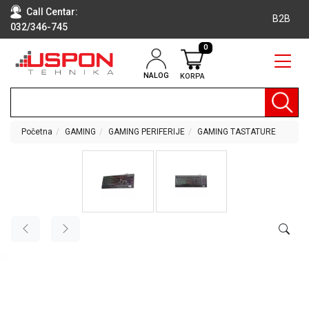
Call Centar:
B2B
032/346-745
0
NALOG
KORPA
RAČUNARI
BELA
TEHNIKA
Početna
GAMING
GAMING PERIFERIJE
GAMING TASTATURE
KLIME I
DODATNA
OPREMA
TV,
AUDIO,
VIDEO
LAPTOP I
TABLET
RAČUNARI