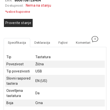
8606108128404
EAN:
GAMING
Nema na stanju
Dostupnost:
*uslovi kupovine
EELEKTRO
ZAŠTITA
Proverite stanje
SOLARNI
SISTEMI
0
Specifikacija
Deklaracija
Fajlovi
Komentari
MREŽNA
OPREMA
Tip
Tastatura
ŠTAMPAČI,
SKENERI I
Povezivost
Žična
FOTOKOPIRI
Tip povezivosti
USB
FOTOAPARATI
Slovni raspored
EN (US)
I KAMERE
tastera
Osvetljena
GPS
Da
tastatura
NAVIGACIJE
Boja
Crna
VIDEO