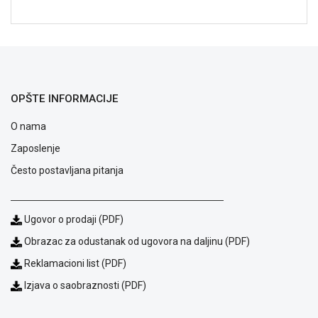
NADZOR I
SIGURNOSNA
OPREMA
SOFTWARE
KABLOVI I
OPŠTE INFORMACIJE
ADAPTERI
O nama
KANCELARIJSKI
MATERIJAL
Zaposlenje
Često postavljana pitanja
SVE
ZA
KUĆU
Ugovor o prodaji (PDF)
ŠKOLSKI
Obrazac za odustanak od ugovora na daljinu (PDF)
PRIBOR
Reklamacioni list (PDF)
BICIKLE
Izjava o saobraznosti (PDF)
I
FITNES