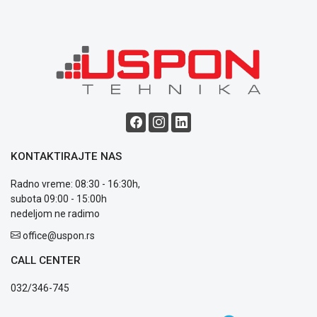
ALAT I
BAŠTA
OUTLET
KRIPTO
IGRAČKE
KONTAKTIRAJTE NAS
Radno vreme: 08:30 - 16:30h,
subota 09:00 - 15:00h
Blog
nedeljom ne radimo
Način
office@uspon.rs
plaćanja
Isporuka
CALL CENTER
Podrška
Opšti
032/346-745
uslovi
poslovanja