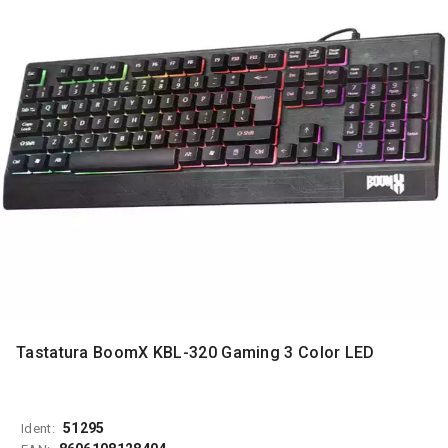
MONITORI
I
DODATNA
OPREMA
MOBILNI I
FIKSNI
TELEFONI
MALI
KUĆNI
APARATI
NEGA
LICA I
TELA
RAČUNARSKE
Tastatura BoomX KBL-320 Gaming 3 Color LED
KOMPONENTE
RAČUNARSKE
PERIFERIJE
51295
Ident: