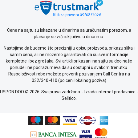
Saobraznost
i
reklamacije
Usluge
Cene na sajtu su iskazane u dinarima sa uračunatim porezom, a
prijava
plaćanje se vrši isključivo u dinarima.
kvara
Politika
Nastojimo da budemo što precizniji u opisu proizvoda, prikazu slika i
privatnosti
samih cena, ali ne možemo garantovati da su sve informacije
Politika
kompletne i bez grešaka. Svi artikli prikazani na sajtu su deo naše
o
ponude i ne podrazumeva da su dostupni u svakom trenutku.
kolačićima
Raspoloživost robe možete proveriti pozivanjem Call Centra na
Provera
032/340-410 (po ceni lokalnog poziva)
garancije
OUTLET
USPON DOO © 2026. Sva prava zadržana. -
Izrada internet prodavnice
-
Kontakt
Selltico.
WEB
KREDIT