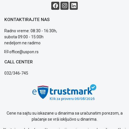
reklamacije
Usluge
prijava
KONTAKTIRAJTE NAS
kvara
Politika
Radno vreme: 08:30 - 16:30h,
privatnosti
subota 09:00 - 15:00h
Politika
nedeljom ne radimo
o
office@uspon.rs
kolačićima
Provera
CALL CENTER
garancije
OUTLET
032/346-745
Kontakt
WEB
KREDIT
Cene na sajtu su iskazane u dinarima sa uračunatim porezom, a
plaćanje se vrši isključivo u dinarima.