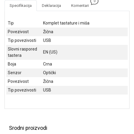
0
NADZOR I
Specifikacija
Deklaracija
Komentari
SIGURNOSNA
OPREMA
Tip
Komplet tastature i miša
SOFTWARE
Povezivost
Žična
KABLOVI I
Tip povezivosti
USB
ADAPTERI
Slovni raspored
EN (US)
tastera
KANCELARIJSKI
MATERIJAL
Boja
Crna
Senzor
Optički
SVE
ZA
Povezivost
Žična
KUĆU
Tip povezivosti
USB
ŠKOLSKI
PRIBOR
BICIKLE
I
Srodni proizvodi
FITNES