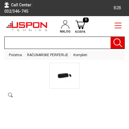
Call Centar:
B2B
032/346-745
0
NALOG
KORPA
RAČUNARI
BELA
TEHNIKA
Početna
RAČUNARSKE PERIFERIJE
Kompleti
KLIME I
DODATNA
OPREMA
TV,
AUDIO,
VIDEO
LAPTOP I
TABLET
RAČUNARI