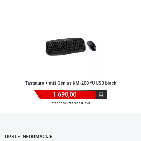
ALAT I
BAŠTA
OUTLET
KRIPTO
IGRAČKE
Tastatura + miš Genius KM-200 YU USB black
1.690,00
**cene su izražene u RSD
OPŠTE INFORMACIJE