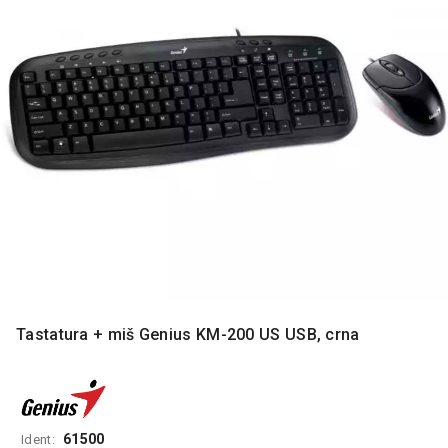
MONITORI
I
DODATNA
OPREMA
MOBILNI I
FIKSNI
TELEFONI
MALI
KUĆNI
APARATI
NEGA
LICA I
TELA
Tastatura + miš Genius KM-200 US USB, crna
RAČUNARSKE
KOMPONENTE
RAČUNARSKE
PERIFERIJE
61500
Ident: