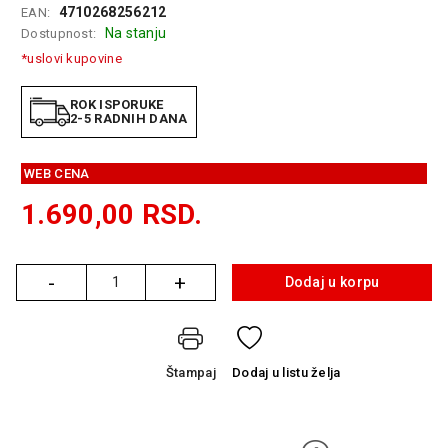
4710268256212
EAN:
GAMING
Na stanju
Dostupnost:
EELEKTRO
*uslovi kupovine
ZAŠTITA
ROK ISPORUKE
SOLARNI
2-5 RADNIH DANA
SISTEMI
WEB CENA
MREŽNA
OPREMA
1.690,00
RSD.
ŠTAMPAČI,
SKENERI I
FOTOKOPIRI
-
+
Dodaj u korpu
Količina
FOTOAPARATI
I KAMERE
Štampaj
Dodaj
u listu želja
GPS
NAVIGACIJE
VIDEO