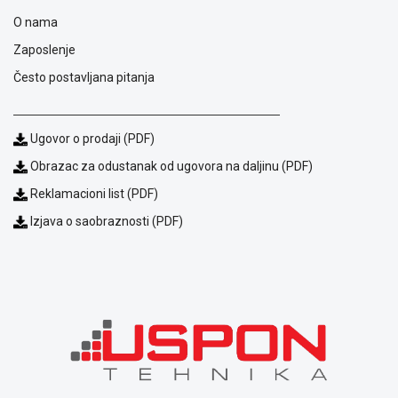
O nama
Zaposlenje
Često postavljana pitanja
Ugovor o prodaji (PDF)
Obrazac za odustanak od ugovora na daljinu (PDF)
Reklamacioni list (PDF)
Izjava o saobraznosti (PDF)
Blog
Način
plaćanja
Isporuka
Podrška
Opšti
uslovi
poslovanja
Saobraznost
i