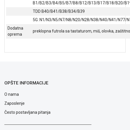
B1/B2/B3/B4/B5/B7/B8/B12/B13/B17/B18/B20/B
TDD B40/B41/B38/B34/B39
5G: N1/N3/N5/N7/N8/N20/N28/N38/N40/N41/N77/N
Dodatna
preklopna futrola sa tastaturom, miš, olovka, zaštitno
oprema
OPŠTE INFORMACIJE
O nama
Zaposlenje
Često postavljana pitanja