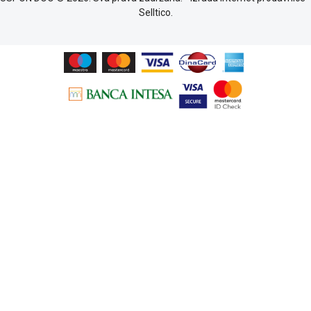
Podrška
Selltico.
Opšti
uslovi
poslovanja
Saobraznost
i
reklamacije
Usluge
prijava
kvara
Politika
privatnosti
Politika
o
kolačićima
Provera
garancije
OUTLET
Kontakt
WEB
KREDIT