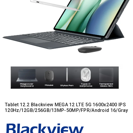
MONITORI
I
DODATNA
OPREMA
MOBILNI I
FIKSNI
TELEFONI
MALI
KUĆNI
APARATI
NEGA
LICA I
TELA
RAČUNARSKE
Tablet 12.2 Blackview MEGA 12 LTE 5G 1600x2400 IPS
KOMPONENTE
120Hz/12GB/256GB/13MP-50MP/FPR/Android 16/Gray
RAČUNARSKE
PERIFERIJE