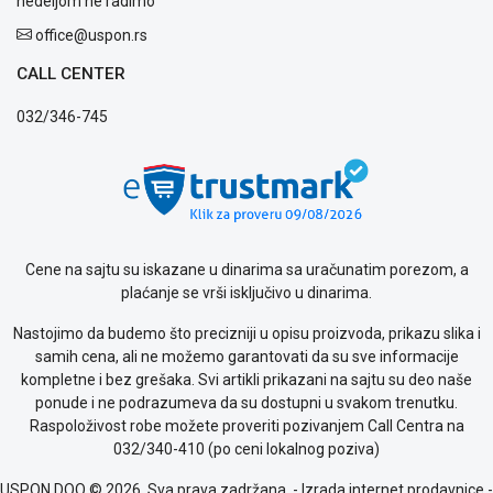
nedeljom ne radimo
office@uspon.rs
CALL CENTER
032/346-745
Cene na sajtu su iskazane u dinarima sa uračunatim porezom, a
plaćanje se vrši isključivo u dinarima.
Nastojimo da budemo što precizniji u opisu proizvoda, prikazu slika i
samih cena, ali ne možemo garantovati da su sve informacije
kompletne i bez grešaka. Svi artikli prikazani na sajtu su deo naše
ponude i ne podrazumeva da su dostupni u svakom trenutku.
Blog
Raspoloživost robe možete proveriti pozivanjem Call Centra na
Način
032/340-410 (po ceni lokalnog poziva)
plaćanja
Isporuka
USPON DOO © 2026. Sva prava zadržana. -
Izrada internet prodavnice
-