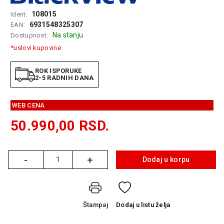
GAMING
108015
Ident:
6931548325307
EAN:
EELEKTRO
Na stanju
Dostupnost:
ZAŠTITA
*uslovi kupovine
SOLARNI
SISTEMI
ROK ISPORUKE
2-5 RADNIH DANA
MREŽNA
OPREMA
WEB CENA
ŠTAMPAČI,
50.990,00
RSD.
SKENERI I
FOTOKOPIRI
-
+
FOTOAPARATI
Dodaj u korpu
Količina
I KAMERE
GPS
NAVIGACIJE
Štampaj
Dodaj
u listu želja
VIDEO