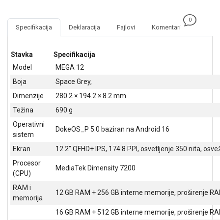
NADZOR I
SIGURNOSNA
0
OPREMA
Specifikacija
Deklaracija
Fajlovi
Komentari
SOFTWARE
Stavka
Specifikacija
KABLOVI I
Model
MEGA 12
ADAPTERI
Boja
Space Grey,
KANCELARIJSKI
Dimenzije
280.2 × 194.2 × 8.2 mm
MATERIJAL
Težina
690 g
SVE
Operativni
DokeOS_P 5.0 baziran na Android 16
ZA
sistem
KUĆU
Ekran
12.2" QFHD+ IPS, 174.8 PPI, osvetljenje 350 nita, osv
ŠKOLSKI
Procesor
MediaTek Dimensity 7200
PRIBOR
(CPU)
RAM i
BICIKLE
12 GB RAM + 256 GB interne memorije, proširenje R
memorija
I
FITNES
16 GB RAM + 512 GB interne memorije, proširenje R