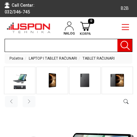
Call Centar:
B2B
032/346-745
0
NALOG
KORPA
RAČUNARI
BELA
TEHNIKA
Početna
LAPTOP I TABLET RAČUNARI
TABLET RAČUNARI
KLIME I
DODATNA
OPREMA
TV,
AUDIO,
VIDEO
LAPTOP I
TABLET
RAČUNARI