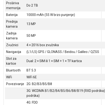
Proširiva
ALAT I
Do 2 TB
memorija
BAŠTA
Baterija
10000 mAh (55 W brzo punjenje)
OUTLET
Prednja
13 MP
kamera
KRIPTO
Zadnja
50 MP
IGRAČKE
kamera
Zvučnici
4 × 2016 box zvučnika
Navigacija
(L1/L5) GPS / GLONASS / Beidou / Galileo / QZSS
Slot za
Dual: 2 × SIM ili 1 × SIM + 1 × TF kartica
kartice
Bluetooth
BT 5.3
WiFi
WiFi 6E
Povezivanje
2G: B2/B3/B5/B8
3G: WCDMA B1/B2/B4/B5/B6/B8/B19 (RXD podrška
podrška)
4G: FDD