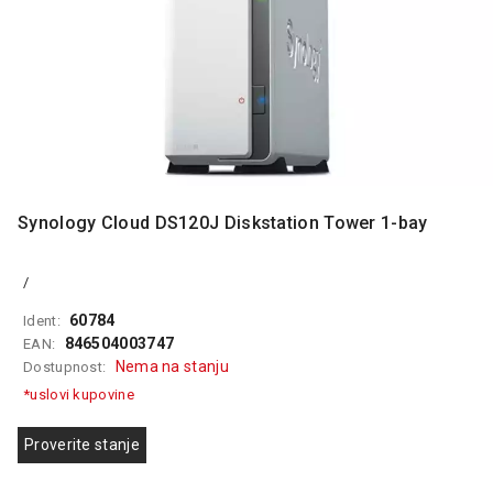
MONITORI
I
DODATNA
OPREMA
MOBILNI I
FIKSNI
TELEFONI
MALI
Synology Cloud DS120J Diskstation Tower 1-bay
KUĆNI
APARATI
/
NEGA
LICA I
60784
Ident:
TELA
846504003747
EAN:
Nema na stanju
Dostupnost:
RAČUNARSKE
*uslovi kupovine
KOMPONENTE
Proverite stanje
RAČUNARSKE
PERIFERIJE