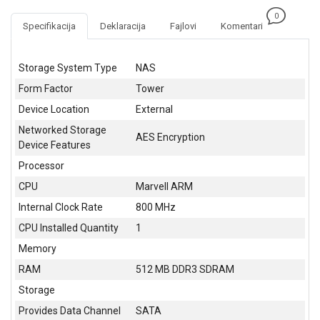
GAMING
0
Specifikacija
Deklaracija
Fajlovi
Komentari
EELEKTRO
ZAŠTITA
Storage System Type
NAS
SOLARNI
Form Factor
Tower
SISTEMI
Device Location
External
MREŽNA
Networked Storage
AES Encryption
OPREMA
Device Features
Processor
ŠTAMPAČI,
SKENERI I
CPU
Marvell ARM
FOTOKOPIRI
Internal Clock Rate
800 MHz
FOTOAPARATI
CPU Installed Quantity
1
I KAMERE
Memory
GPS
RAM
512 MB DDR3 SDRAM
NAVIGACIJE
Storage
Provides Data Channel
SATA
VIDEO