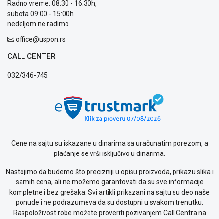
Radno vreme: 08:30 - 16:30h,
Isporuka
subota 09:00 - 15:00h
Podrška
nedeljom ne radimo
Opšti
uslovi
office@uspon.rs
poslovanja
Saobraznost
CALL CENTER
i
032/346-745
reklamacije
Usluge
prijava
kvara
Politika
privatnosti
Politika
Cene na sajtu su iskazane u dinarima sa uračunatim porezom, a
o
plaćanje se vrši isključivo u dinarima.
kolačićima
Provera
Nastojimo da budemo što precizniji u opisu proizvoda, prikazu slika i
garancije
samih cena, ali ne možemo garantovati da su sve informacije
OUTLET
kompletne i bez grešaka. Svi artikli prikazani na sajtu su deo naše
Kontakt
ponude i ne podrazumeva da su dostupni u svakom trenutku.
WEB
Raspoloživost robe možete proveriti pozivanjem Call Centra na