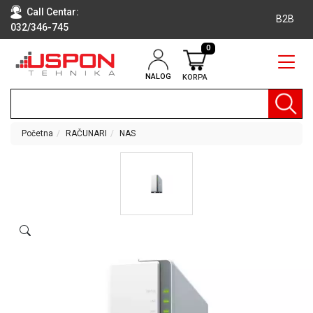
Call Centar:
B2B
032/346-745
0
NALOG
KORPA
RAČUNARI
BELA
TEHNIKA
Početna
RAČUNARI
NAS
KLIME I
DODATNA
OPREMA
TV,
AUDIO,
VIDEO
LAPTOP I
TABLET
RAČUNARI