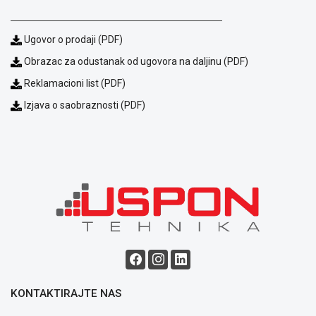
ALAT I
BAŠTA
Ugovor o prodaji (PDF)
OUTLET
Obrazac za odustanak od ugovora na daljinu (PDF)
Reklamacioni list (PDF)
KRIPTO
Izjava o saobraznosti (PDF)
IGRAČKE
Blog
Način
KONTAKTIRAJTE NAS
plaćanja