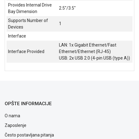
NADZOR I
Provides Internal Drive
2.5"/3.5"
SIGURNOSNA
Bay Dimension
OPREMA
Supports Number of
1
Devices
SOFTWARE
Interface
KABLOVI I
LAN: 1x Gigabit Ethernet/Fast
ADAPTERI
Interface Provided
Ethernet/Ethernet (RJ-45)
USB: 2x USB 2.0 (4-pin USB (type A))
KANCELARIJSKI
MATERIJAL
SVE
ZA
KUĆU
ŠKOLSKI
OPŠTE INFORMACIJE
PRIBOR
O nama
BICIKLE
Zaposlenje
I
FITNES
Često postavljana pitanja