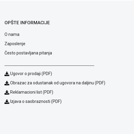
ALAT I
BAŠTA
OPŠTE INFORMACIJE
OUTLET
O nama
KRIPTO
Zaposlenje
IGRAČKE
Često postavljana pitanja
Ugovor o prodaji (PDF)
Obrazac za odustanak od ugovora na daljinu (PDF)
Reklamacioni list (PDF)
Izjava o saobraznosti (PDF)