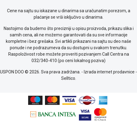
kolačićima
Provera
Cene na sajtu su iskazane u dinarima sa uračunatim porezom, a
garancije
plaćanje se vrši isključivo u dinarima.
OUTLET
Kontakt
Nastojimo da budemo što precizniji u opisu proizvoda, prikazu slika i
WEB
samih cena, ali ne možemo garantovati da su sve informacije
KREDIT
kompletne i bez grešaka. Svi artikli prikazani na sajtu su deo naše
ponude i ne podrazumeva da su dostupni u svakom trenutku.
Raspoloživost robe možete proveriti pozivanjem Call Centra na
032/340-410 (po ceni lokalnog poziva)
USPON DOO © 2026. Sva prava zadržana. -
Izrada internet prodavnice
-
Selltico.