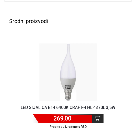
NADZOR I
SIGURNOSNA
OPREMA
Srodni proizvodi
SOFTWARE
KABLOVI I
ADAPTERI
KANCELARIJSKI
MATERIJAL
SVE
ZA
KUĆU
ŠKOLSKI
PRIBOR
LED SIJALICA E14 6400K CRAFT-4 HL 4370L 3,5W
269,00
BICIKLE
I
**cene su izražene u RSD
FITNES