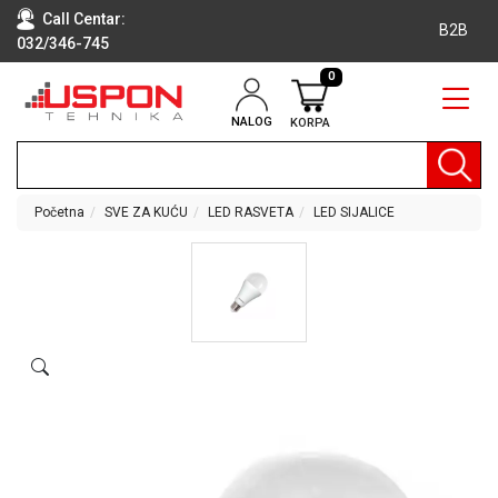
Call Centar:
B2B
032/346-745
0
NALOG
KORPA
RAČUNARI
BELA
TEHNIKA
Početna
SVE ZA KUĆU
LED RASVETA
LED SIJALICE
KLIME I
DODATNA
OPREMA
TV,
AUDIO,
VIDEO
LAPTOP I
TABLET
RAČUNARI