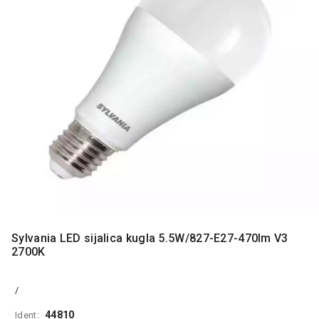
MONITORI
I
DODATNA
OPREMA
MOBILNI I
FIKSNI
TELEFONI
MALI
KUĆNI
APARATI
NEGA
LICA I
TELA
Sylvania LED sijalica kugla 5.5W/827-E27-470lm V3
RAČUNARSKE
2700K
KOMPONENTE
RAČUNARSKE
/
PERIFERIJE
44810
Ident: