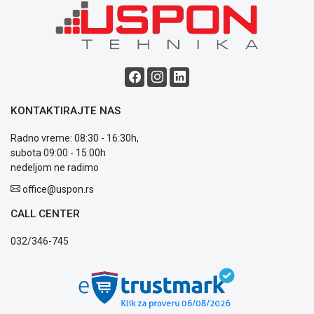
Blog
Način
plaćanja
Isporuka
KONTAKTIRAJTE NAS
Podrška
Opšti
Radno vreme: 08:30 - 16:30h,
uslovi
subota 09:00 - 15:00h
poslovanja
nedeljom ne radimo
Saobraznost
i
office@uspon.rs
reklamacije
CALL CENTER
Usluge
prijava
032/346-745
kvara
Politika
privatnosti
Politika
o