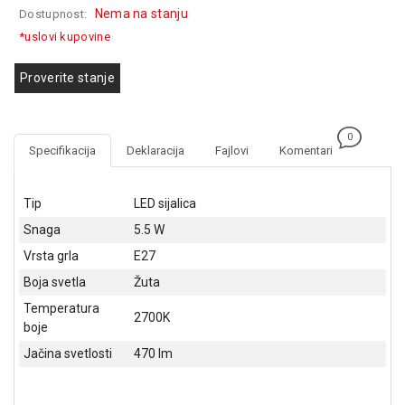
Nema na stanju
Dostupnost:
GAMING
*uslovi kupovine
EELEKTRO
ZAŠTITA
Proverite stanje
SOLARNI
SISTEMI
0
Specifikacija
Deklaracija
Fajlovi
Komentari
MREŽNA
OPREMA
Tip
LED sijalica
ŠTAMPAČI,
Snaga
5.5 W
SKENERI I
FOTOKOPIRI
Vrsta grla
E27
Boja svetla
Žuta
FOTOAPARATI
I KAMERE
Temperatura
2700K
boje
GPS
Jačina svetlosti
470 lm
NAVIGACIJE
VIDEO