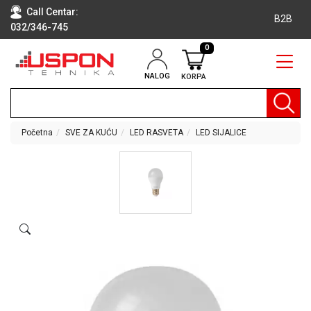
Call Centar:
B2B
032/346-745
0
NALOG
KORPA
RAČUNARI
BELA
TEHNIKA
Početna
SVE ZA KUĆU
LED RASVETA
LED SIJALICE
KLIME I
DODATNA
OPREMA
TV,
AUDIO,
VIDEO
LAPTOP I
TABLET
RAČUNARI