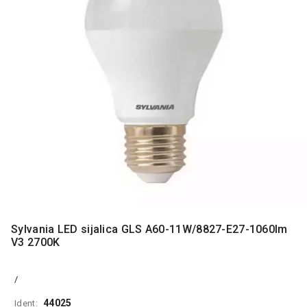
MONITORI
I
DODATNA
OPREMA
MOBILNI I
FIKSNI
TELEFONI
MALI
KUĆNI
APARATI
NEGA
LICA I
TELA
Sylvania LED sijalica GLS A60-11W/8827-E27-1060lm
RAČUNARSKE
V3 2700K
KOMPONENTE
RAČUNARSKE
/
PERIFERIJE
44025
Ident: