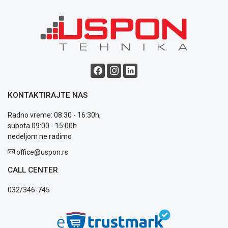
Blog
Način
plaćanja
Isporuka
Podrška
Opšti
uslovi
KONTAKTIRAJTE NAS
poslovanja
Saobraznost
Radno vreme: 08:30 - 16:30h,
i
subota 09:00 - 15:00h
reklamacije
nedeljom ne radimo
Usluge
office@uspon.rs
prijava
kvara
CALL CENTER
Politika
privatnosti
032/346-745
Politika
o
kolačićima