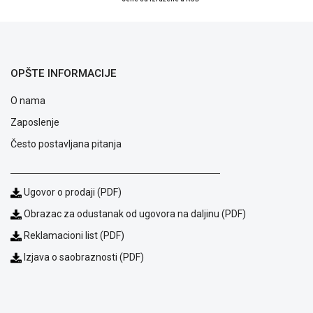
ALAT I
BAŠTA
OUTLET
OPŠTE INFORMACIJE
KRIPTO
O nama
IGRAČKE
Zaposlenje
Često postavljana pitanja
Ugovor o prodaji (PDF)
Obrazac za odustanak od ugovora na daljinu (PDF)
Reklamacioni list (PDF)
Izjava o saobraznosti (PDF)