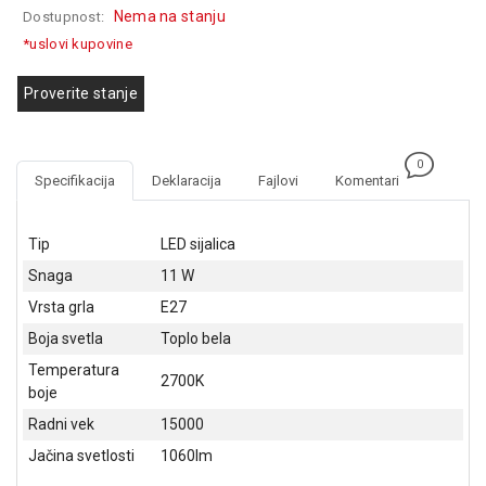
Nema na stanju
Dostupnost:
GAMING
*uslovi kupovine
EELEKTRO
ZAŠTITA
Proverite stanje
SOLARNI
SISTEMI
0
Specifikacija
Deklaracija
Fajlovi
Komentari
MREŽNA
OPREMA
Tip
LED sijalica
ŠTAMPAČI,
Snaga
11 W
SKENERI I
FOTOKOPIRI
Vrsta grla
E27
Boja svetla
Toplo bela
FOTOAPARATI
I KAMERE
Temperatura
2700K
boje
GPS
Radni vek
15000
NAVIGACIJE
Jačina svetlosti
1060lm
VIDEO