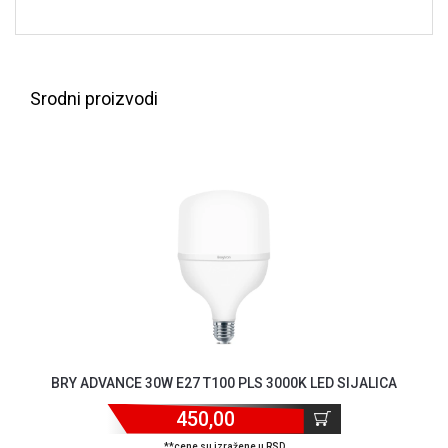
NADZOR I
SIGURNOSNA
OPREMA
SOFTWARE
Srodni proizvodi
KABLOVI I
ADAPTERI
KANCELARIJSKI
MATERIJAL
SVE
ZA
KUĆU
ŠKOLSKI
PRIBOR
BRY ADVANCE 30W E27 T100 PLS 3000K LED SIJALICA
BICIKLE
I
450,00
FITNES
**cene su izražene u RSD