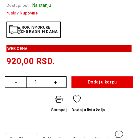
GAMING
Na stanju
Dostupnost:
*uslovi kupovine
EELEKTRO
ZAŠTITA
ROK ISPORUKE
2-5 RADNIH DANA
SOLARNI
SISTEMI
WEB CENA
MREŽNA
920,00
RSD.
OPREMA
ŠTAMPAČI,
SKENERI I
-
+
Dodaj u korpu
Količina
FOTOKOPIRI
FOTOAPARATI
I KAMERE
Štampaj
Dodaj
u listu želja
GPS
NAVIGACIJE
VIDEO
0