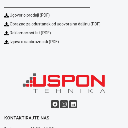
Ugovor o prodaji (PDF)
Obrazac za odustanak od ugovora na daljinu (PDF)
Reklamacioni list (PDF)
Izjava o saobraznosti (PDF)
Blog
Način
plaćanja
Isporuka
Podrška
Opšti
uslovi
poslovanja
Saobraznost
i
KONTAKTIRAJTE NAS
reklamacije
Usluge