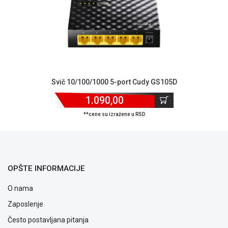
ALAT I
BAŠTA
OUTLET
KRIPTO
IGRAČKE
Svič 10/100/1000 5-port Cudy GS105D
1.090,00
**cene su izražene u RSD
OPŠTE INFORMACIJE
O nama
Zaposlenje
Često postavljana pitanja