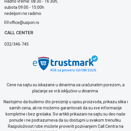
Radno vreme: 08:30 - 16:30h,
prijava
subota 09:00 - 15:00h
kvara
nedeljom ne radimo
Politika
privatnosti
office@uspon.rs
Politika
CALL CENTER
o
kolačićima
032/346-745
Provera
garancije
OUTLET
Kontakt
WEB
KREDIT
Cene na sajtu su iskazane u dinarima sa uračunatim porezom, a
plaćanje se vrši isključivo u dinarima.
Nastojimo da budemo što precizniji u opisu proizvoda, prikazu slika i
samih cena, ali ne možemo garantovati da su sve informacije
kompletne i bez grešaka. Svi artikli prikazani na sajtu su deo naše
ponude i ne podrazumeva da su dostupni u svakom trenutku.
Raspoloživost robe možete proveriti pozivanjem Call Centra na