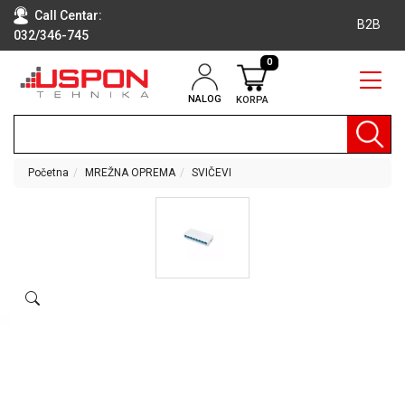
Call Centar:
B2B
032/346-745
0
NALOG
KORPA
RAČUNARI
BELA
TEHNIKA
Početna
MREŽNA OPREMA
SVIČEVI
KLIME I
DODATNA
OPREMA
TV,
AUDIO,
VIDEO
LAPTOP I
TABLET
RAČUNARI