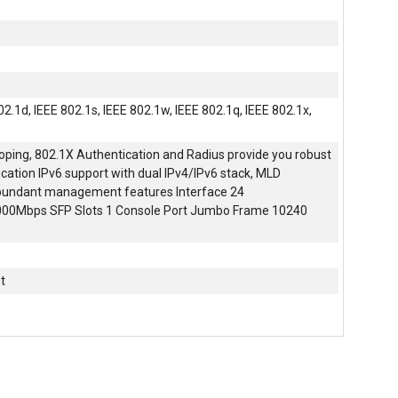
02.1d, IEEE 802.1s, IEEE 802.1w, IEEE 802.1q, IEEE 802.1x,
oping, 802.1X Authentication and Radius provide you robust
cation IPv6 support with dual IPv4/IPv6 stack, MLD
bundant management features Interface 24
00Mbps SFP Slots 1 Console Port Jumbo Frame 10240
t