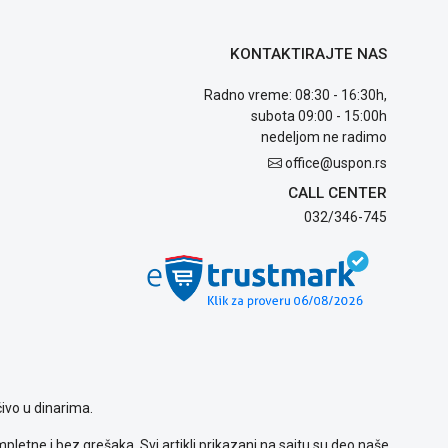
KONTAKTIRAJTE NAS
Radno vreme: 08:30 - 16:30h,
subota 09:00 - 15:00h
nedeljom ne radimo
office@uspon.rs
CALL CENTER
032/346-745
ivo u dinarima.
letne i bez grešaka. Svi artikli prikazani na sajtu su deo naše