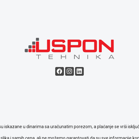
su iskazane u dinarima sa uračunatim porezom, a plaćanje se vrši isključ
slika i samih cena, ali ne možemo garantovati da su sve informacije komp