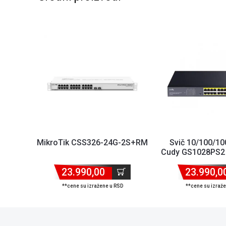
MikroTik CSS326-24G-2S+RM
Svič 10/100/10
Cudy GS1028PS2
ports 3
23.990,00
23.990,0
**cene su izražene u RSD
**cene su izraž