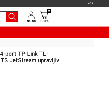
B2B
0
NALOG
KORPA
4-port TP-Link TL-
S JetStream upravljiv