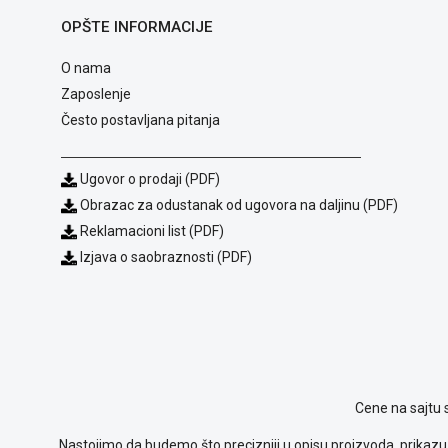
OPŠTE INFORMACIJE
O nama
Zaposlenje
Često postavljana pitanja
Ugovor o prodaji (PDF)
Obrazac za odustanak od ugovora na daljinu (PDF)
Reklamacioni list (PDF)
Izjava o saobraznosti (PDF)
Cene na sajtu 
Nastojimo da budemo što precizniji u opisu proizvoda, prikazu 