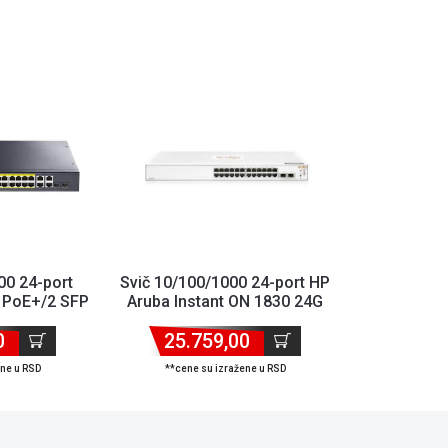
00 24-port
Svič 10/100/1000 24-port HP
 PoE+/2 SFP
Aruba Instant ON 1830 24G
00W
2SFP/JL812A
0
25.759,00
ene u RSD
**cene su izražene u RSD