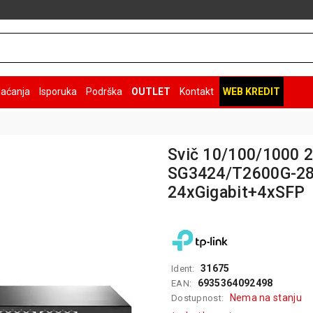
laćanja
Isporuka
Podrška
OUTLET
Kontakt
WEB KREDIT
Svič 10/100/1000 2
SG3424/T2600G-28T
24xGigabit+4xSFP
31675
Ident:
6935364092498
EAN:
Nema na stanju
Dostupnost: