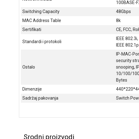
100BASE-F
Switching Capacity
48Gbps
MAC Address Table
8k
Sertifikati
CE, FCC, R
IEEE 802.3i,
Standardi i protokoli
IEEE 802.1p
IP-MAC-Port
security st
Ostalo
snooping, 
10/100/100
Bytes
Dimenzije
440*220*4
Sadržaj pakovanja
Switch Powe
Srodni proizvodi