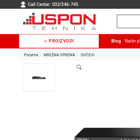
Call Centar:
032/346-745
PROIZVODI
Blog
Način p
Početna
MREŽNA OPREMA
SVIČEVI