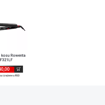
a kosu Rowenta
F321LF
40,00
su izražene u RSD