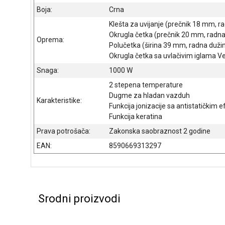
Boja:
Crna
Klešta za uvijanje (prečnik 18 mm, 
Okrugla četka (prečnik 20 mm, radn
Oprema:
Polučetka (širina 39 mm, radna duž
Okrugla četka sa uvlačivim iglama Ve
Snaga:
1000 W
2 stepena temperature
Dugme za hladan vazduh
Karakteristike:
Funkcija jonizacije sa antistatičkim 
Funkcija keratina
Prava potrošača:
Zakonska saobraznost 2 godine
EAN:
8590669313297
Srodni proizvodi