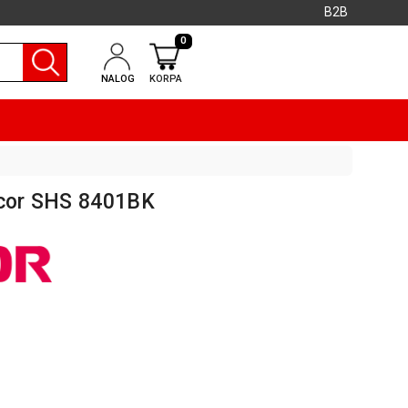
B2B
0
NALOG
KORPA
ncor SHS 8401BK