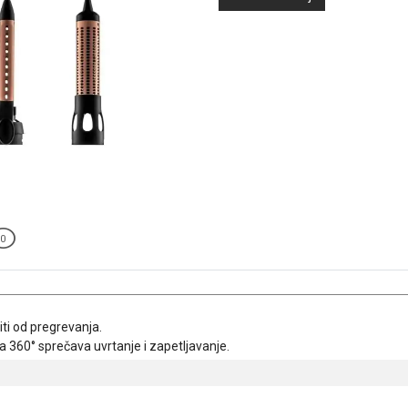
0
iti od pregrevanja.
za 360° sprečava uvrtanje i zapetljavanje.