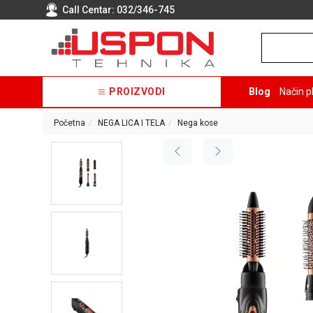
Call Centar:
032/346-745
PROIZVODI
Blog
Način p
Početna
NEGA LICA I TELA
Nega kose