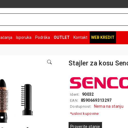
laćanja
Isporuka
Podrška
OUTLET
Kontakt
WEB KREDIT
Stajler za kosu Se
90032
Ident:
8590669313297
EAN:
Nema na stanju
Dostupnost:
*uslovi kupovine
Proverite stanje