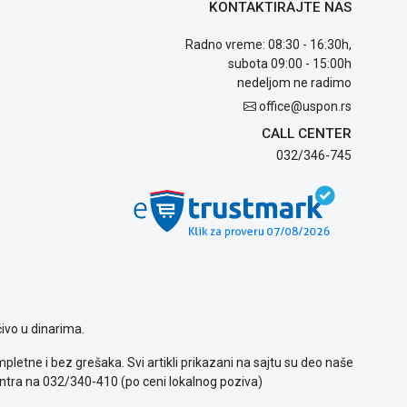
KONTAKTIRAJTE NAS
Radno vreme: 08:30 - 16:30h,
subota 09:00 - 15:00h
nedeljom ne radimo
office@uspon.rs
CALL CENTER
032/346-745
ivo u dinarima.
letne i bez grešaka. Svi artikli prikazani na sajtu su deo naše
ntra na 032/340-410 (po ceni lokalnog poziva)