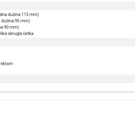
radna dužina 115 mm)
a dužina 95 mm)
ina 90 mm)
lika okrugla četka
efektom