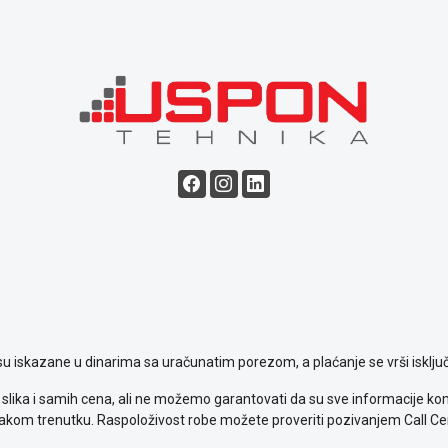
su iskazane u dinarima sa uračunatim porezom, a plaćanje se vrši isključ
slika i samih cena, ali ne možemo garantovati da su sve informacije komp
kom trenutku. Raspoloživost robe možete proveriti pozivanjem Call Ce