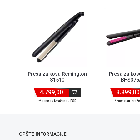
Presa za kosu Remington
Presa za kosu
S1510
BHS375
4.799,00
3.899,00
**cene su izražene u RSD
**cene su izraž
OPŠTE INFORMACIJE