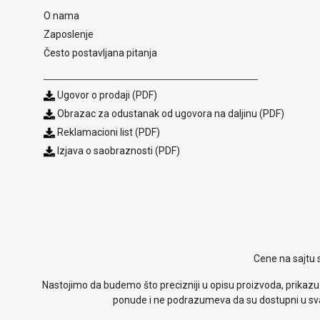
O nama
Zaposlenje
Često postavljana pitanja
Ugovor o prodaji (PDF)
Obrazac za odustanak od ugovora na daljinu (PDF)
Reklamacioni list (PDF)
Izjava o saobraznosti (PDF)
Cene na sajtu 
Nastojimo da budemo što precizniji u opisu proizvoda, prikazu 
ponude i ne podrazumeva da su dostupni u sva