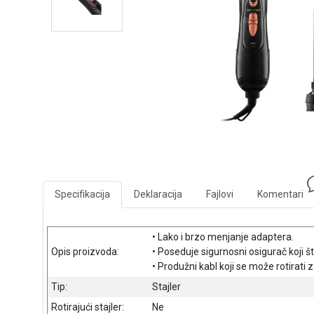
Specifikacija
Deklaracija
Fajlovi
Komentari
• Lako i brzo menjanje adaptera.
Opis proizvoda:
• Poseduje sigurnosni osigurač koji št
• Produžni kabl koji se može rotirati 
Tip:
Stajler
Rotirajući stajler:
Ne