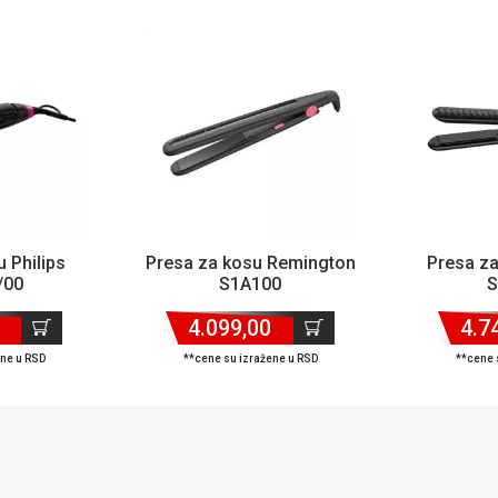
 Philips
Presa za kosu Remington
Presa z
/00
S1A100
S
4.099,00
4.7
ene u RSD
**cene su izražene u RSD
**cene 