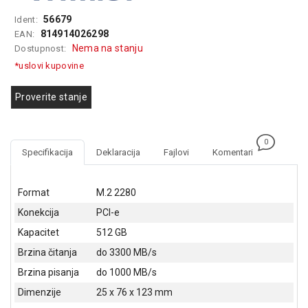
GAMING
56679
Ident:
814914026298
EAN:
EELEKTRO
Nema na stanju
Dostupnost:
ZAŠTITA
*uslovi kupovine
SOLARNI
SISTEMI
Proverite stanje
MREŽNA
OPREMA
0
Specifikacija
Deklaracija
Fajlovi
Komentari
ŠTAMPAČI,
SKENERI I
FOTOKOPIRI
Format
M.2 2280
Konekcija
PCI-e
FOTOAPARATI
I KAMERE
Kapacitet
512 GB
Brzina čitanja
do 3300 MB/s
GPS
Brzina pisanja
do 1000 MB/s
NAVIGACIJE
Dimenzije
25 x 76 x 123 mm
VIDEO