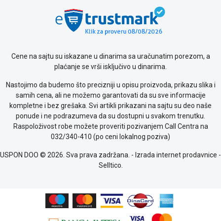
Politika
o
kolačićima
Provera
garancije
OUTLET
Cene na sajtu su iskazane u dinarima sa uračunatim porezom, a
Kontakt
plaćanje se vrši isključivo u dinarima.
WEB
KREDIT
Nastojimo da budemo što precizniji u opisu proizvoda, prikazu slika i
samih cena, ali ne možemo garantovati da su sve informacije
kompletne i bez grešaka. Svi artikli prikazani na sajtu su deo naše
ponude i ne podrazumeva da su dostupni u svakom trenutku.
Raspoloživost robe možete proveriti pozivanjem Call Centra na
032/340-410 (po ceni lokalnog poziva)
USPON DOO © 2026. Sva prava zadržana. -
Izrada internet prodavnice
-
Selltico.