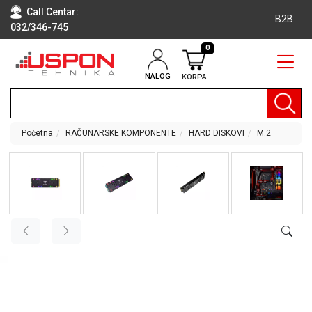
Call Centar:
B2B
032/346-745
0
NALOG
KORPA
RAČUNARI
BELA
TEHNIKA
Početna
RAČUNARSKE KOMPONENTE
HARD DISKOVI
M.2
KLIME I
DODATNA
OPREMA
TV,
AUDIO,
VIDEO
LAPTOP I
TABLET
RAČUNARI