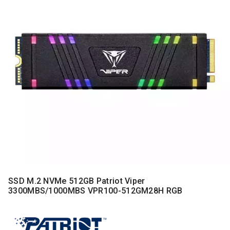
MONITORI
I
DODATNA
OPREMA
MOBILNI I
FIKSNI
TELEFONI
MALI
KUĆNI
APARATI
NEGA
LICA I
TELA
RAČUNARSKE
SSD M.2 NVMe 512GB Patriot Viper
KOMPONENTE
3300MBS/1000MBS VPR100-512GM28H RGB
RAČUNARSKE
PERIFERIJE