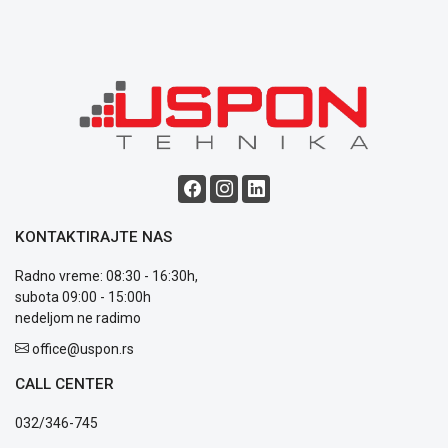
Blog
Način
plaćanja
Isporuka
Podrška
Opšti
KONTAKTIRAJTE NAS
uslovi
poslovanja
Radno vreme: 08:30 - 16:30h,
Saobraznost
subota 09:00 - 15:00h
i
nedeljom ne radimo
reklamacije
Usluge
office@uspon.rs
prijava
CALL CENTER
kvara
Politika
032/346-745
privatnosti