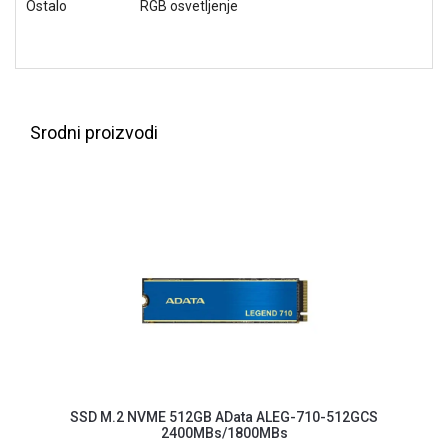
Ostalo
RGB osvetljenje
NADZOR I
SIGURNOSNA
OPREMA
SOFTWARE
KABLOVI I
Srodni proizvodi
ADAPTERI
KANCELARIJSKI
MATERIJAL
SVE
ZA
KUĆU
ŠKOLSKI
PRIBOR
BICIKLE
I
SSD M.2 NVME 512GB AData ALEG-710-512GCS
FITNES
2400MBs/1800MBs