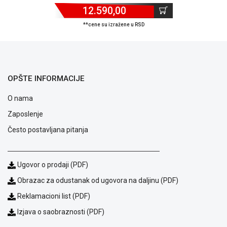
12.590,00
ALAT I
BAŠTA
**cene su izražene u RSD
OUTLET
KRIPTO
OPŠTE INFORMACIJE
IGRAČKE
O nama
Zaposlenje
Često postavljana pitanja
Ugovor o prodaji (PDF)
Obrazac za odustanak od ugovora na daljinu (PDF)
Reklamacioni list (PDF)
Izjava o saobraznosti (PDF)