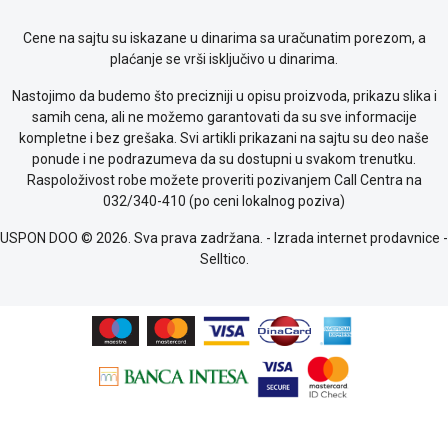
kolačićima
Provera
Cene na sajtu su iskazane u dinarima sa uračunatim porezom, a
garancije
plaćanje se vrši isključivo u dinarima.
OUTLET
Kontakt
Nastojimo da budemo što precizniji u opisu proizvoda, prikazu slika i
WEB
samih cena, ali ne možemo garantovati da su sve informacije
KREDIT
kompletne i bez grešaka. Svi artikli prikazani na sajtu su deo naše
ponude i ne podrazumeva da su dostupni u svakom trenutku.
Raspoloživost robe možete proveriti pozivanjem Call Centra na
032/340-410 (po ceni lokalnog poziva)
USPON DOO © 2026. Sva prava zadržana. -
Izrada internet prodavnice
-
Selltico.