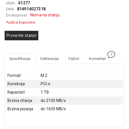
61277
Ident:
GAMING
814914027318
EAN:
Nema na stanju
Dostupnost:
EELEKTRO
ZAŠTITA
*uslovi kupovine
SOLARNI
Proverite stanje
SISTEMI
MREŽNA
0
OPREMA
Specifikacija
Deklaracija
Fajlovi
Komentari
ŠTAMPAČI,
SKENERI I
Format
M.2
FOTOKOPIRI
Konekcija
PCI-e
FOTOAPARATI
Kapacitet
1 TB
I KAMERE
Brzina čitanja
do 2100 MB/s
GPS
Brzina pisanja
do 1650 MB/s
NAVIGACIJE
VIDEO