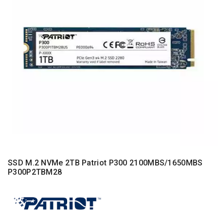
MONITORI
I
DODATNA
OPREMA
MOBILNI I
FIKSNI
TELEFONI
MALI
KUĆNI
APARATI
NEGA
LICA I
TELA
SSD M.2 NVMe 2TB Patriot P300 2100MBS/1650MBS
RAČUNARSKE
P300P2TBM28
KOMPONENTE
RAČUNARSKE
PERIFERIJE