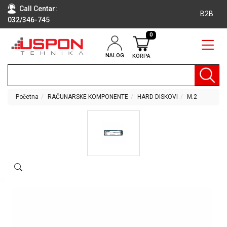
Call Centar:
B2B
032/346-745
0
NALOG
KORPA
RAČUNARI
BELA
TEHNIKA
Početna
RAČUNARSKE KOMPONENTE
HARD DISKOVI
M.2
KLIME I
DODATNA
OPREMA
TV,
AUDIO,
VIDEO
LAPTOP I
TABLET
RAČUNARI