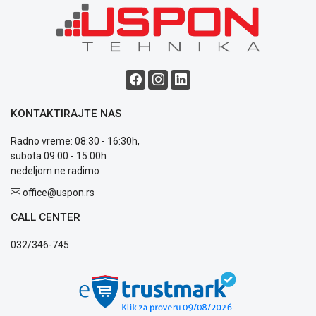
Blog
Način
plaćanja
Isporuka
KONTAKTIRAJTE NAS
Podrška
Opšti
Radno vreme: 08:30 - 16:30h,
uslovi
subota 09:00 - 15:00h
poslovanja
nedeljom ne radimo
Saobraznost
i
office@uspon.rs
reklamacije
CALL CENTER
Usluge
prijava
032/346-745
kvara
Politika
privatnosti
Politika
o