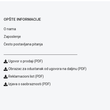
ALAT I
BAŠTA
OPŠTE INFORMACIJE
OUTLET
O nama
KRIPTO
Zaposlenje
IGRAČKE
Često postavljana pitanja
Ugovor o prodaji (PDF)
Obrazac za odustanak od ugovora na daljinu (PDF)
Reklamacioni list (PDF)
Izjava o saobraznosti (PDF)