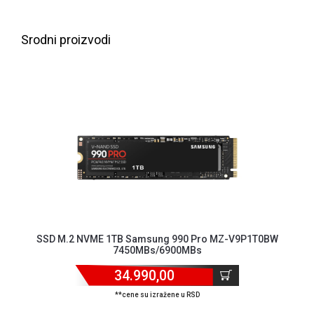
NADZOR I
SIGURNOSNA
OPREMA
Srodni proizvodi
SOFTWARE
KABLOVI I
ADAPTERI
KANCELARIJSKI
MATERIJAL
SVE
ZA
KUĆU
ŠKOLSKI
SSD M.2 NVME 1TB Samsung 990 Pro MZ-V9P1T0BW
PRIBOR
7450MBs/6900MBs
BICIKLE
34.990,00
I
**cene su izražene u RSD
FITNES