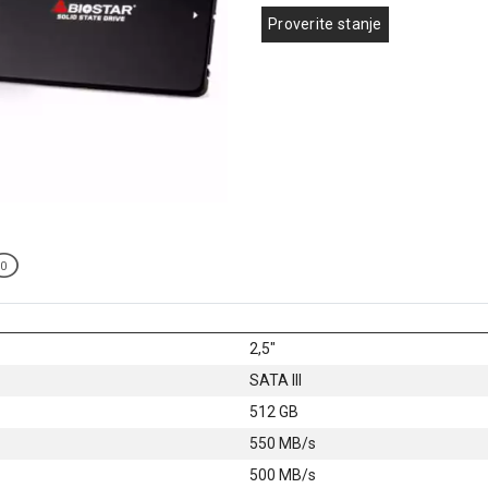
Proverite stanje
0
2,5"
SATA III
512 GB
550 MB/s
500 MB/s