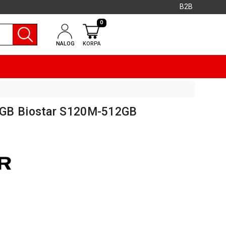
B2B
0
NALOG
KORPA
2GB Biostar S120M-512GB