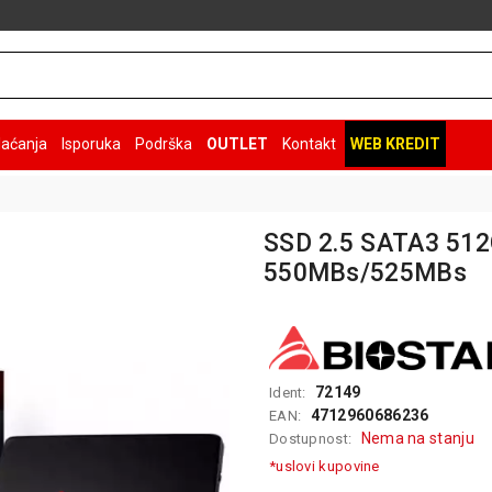
laćanja
Isporuka
Podrška
OUTLET
Kontakt
WEB KREDIT
SSD 2.5 SATA3 51
550MBs/525MBs
72149
Ident:
4712960686236
EAN:
Nema na stanju
Dostupnost:
*uslovi kupovine