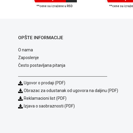
**cene su izražene u RSD
**cene su izraž
OPŠTE INFORMACIJE
O nama
Zaposlenje
Često postavljana pitanja
Ugovor o prodaji (PDF)
Obrazac za odustanak od ugovora na daljinu (PDF)
Reklamacioni list (PDF)
Izjava o saobraznosti (PDF)