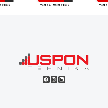
ene u RSD
**cene su izražene u RSD
**cene 