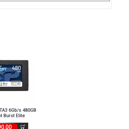
ATA3 6Gb/s 480GB
t Burst Elite
0MBs PBE480G...
90,00