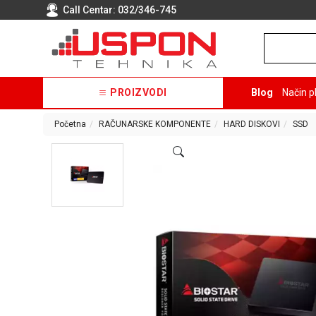
Call Centar:
032/346-745
PROIZVODI
Blog
Način p
Početna
RAČUNARSKE KOMPONENTE
HARD DISKOVI
SSD