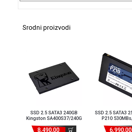
Srodni proizvodi
SSD 2.5 SATA3 240GB
SSD 2.5 SATA3 25
Kingston SA400S37/240G
P210 530MBs
500MBs/350MBs
P210S25
8.490,00
6.990,00