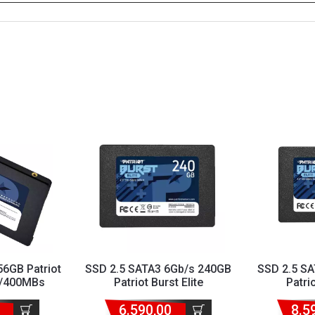
6GB Patriot
SSD 2.5 SATA3 6Gb/s 240GB
SSD 2.5 S
/400MBs
Patriot Burst Elite
Patrio
6G25
450MBs/320MBs PBE240G...
450MBs/32
6.590,00
8.5