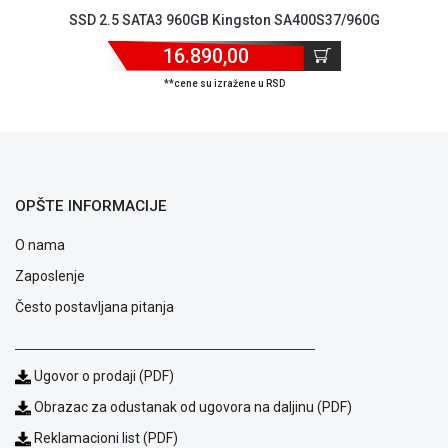
Podrška
SSD 2.5 SATA3 960GB Kingston SA400S37/960G
Opšti
16.890,00
uslovi
poslovanja
**cene su izražene u RSD
Saobraznost
i
reklamacije
Usluge
prijava
OPŠTE INFORMACIJE
kvara
Politika
O nama
privatnosti
Politika
Zaposlenje
o
Često postavljana pitanja
kolačićima
Provera
garancije
OUTLET
Ugovor o prodaji (PDF)
Kontakt
Obrazac za odustanak od ugovora na daljinu (PDF)
WEB
KREDIT
Reklamacioni list (PDF)