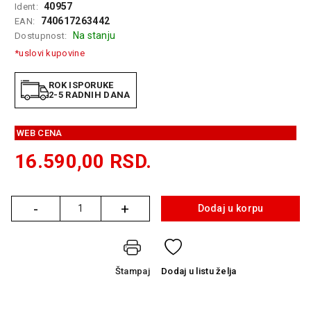
40957
Ident:
GAMING
740617263442
EAN:
Na stanju
Dostupnost:
EELEKTRO
ZAŠTITA
*uslovi kupovine
SOLARNI
ROK ISPORUKE
SISTEMI
2-5 RADNIH DANA
MREŽNA
WEB CENA
OPREMA
16.590,00
RSD.
ŠTAMPAČI,
SKENERI I
FOTOKOPIRI
-
+
Dodaj u korpu
Količina
FOTOAPARATI
I KAMERE
GPS
Štampaj
Dodaj
u listu želja
NAVIGACIJE
VIDEO