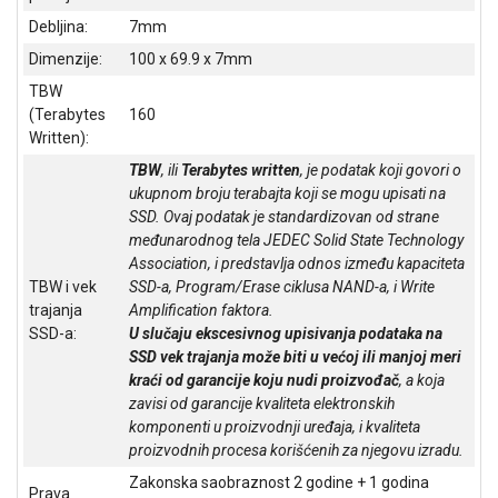
Debljina:
7mm
Dimenzije:
100 x 69.9 x 7mm
TBW
(Terabytes
160
Written):
TBW
, ili
Terabytes written
, je podatak koji govori o
ukupnom broju terabajta koji se mogu upisati na
SSD. Ovaj podatak je standardizovan od strane
međunarodnog tela JEDEC Solid State Technology
Association, i predstavlja odnos između kapaciteta
TBW i vek
SSD-a, Program/Erase ciklusa NAND-a, i Write
trajanja
Amplification faktora.
SSD-a:
U slučaju ekscesivnog upisivanja podataka na
SSD vek trajanja može biti u većoj ili manjoj meri
kraći od garancije koju nudi proizvođač
, a koja
zavisi od garancije kvaliteta elektronskih
komponenti u proizvodnji uređaja, i kvaliteta
proizvodnih procesa korišćenih za njegovu izradu.
Zakonska saobraznost 2 godine + 1 godina
Prava