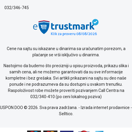
032/346-745
Cene na sajtu su iskazane u dinarima sa uračunatim porezom, a
plaćanje se vrši isključivo u dinarima.
Nastojimo da budemo što precizniji u opisu proizvoda, prikazu slika i
samih cena, ali ne možemo garantovati da su sve informacije
kompletne i bez grešaka. Svi artikli prikazani na sajtu su deo naše
ponude i ne podrazumeva da su dostupni u svakom trenutku.
Raspoloživost robe možete proveriti pozivanjem Call Centra na
032/340-410 (po ceni lokalnog poziva)
USPON DOO © 2026. Sva prava zadržana. -
Izrada internet prodavnice
-
Selltico.