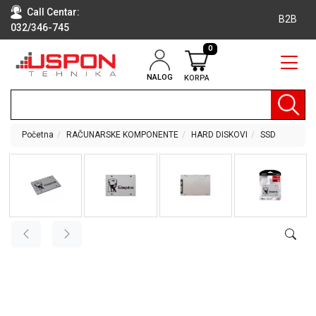
Call Centar:
B2B
032/346-745
0
NALOG
KORPA
RAČUNARI
BELA
TEHNIKA
Početna
RAČUNARSKE KOMPONENTE
HARD DISKOVI
SSD
KLIME I
DODATNA
OPREMA
TV,
AUDIO,
VIDEO
LAPTOP I
TABLET
RAČUNARI