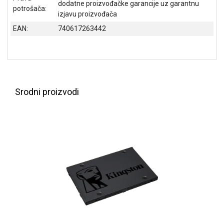
dodatne proizvođačke garancije uz garantnu
potrošača:
izjavu proizvođača
EAN:
740617263442
Srodni proizvodi
Blog
Način
plaćanja
Isporuka