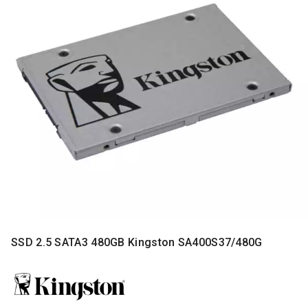
MONITORI
I
DODATNA
OPREMA
MOBILNI I
FIKSNI
TELEFONI
MALI
KUĆNI
APARATI
NEGA
LICA I
TELA
RAČUNARSKE
SSD 2.5 SATA3 480GB Kingston SA400S37/480G
KOMPONENTE
RAČUNARSKE
PERIFERIJE