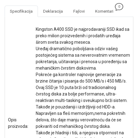
NADZOR I
0
SIGURNOSNA
Specifikacija
Deklaracija
Fajlovi
Komentari
OPREMA
SOFTWARE
Kingston A400 SSD je najprodavaniji SSD ikad sa
preko milion proizvedenih i prodatih uređaja
KABLOVI I
širom sveta svakog meseca.
ADAPTERI
Uređaj dramatično poboljšava odziv vašeg
postojećeg sistema sa neverovatnim vremenom
KANCELARIJSKI
pokretanja, učitavanja i prenosa u poređenju sa
MATERIJAL
mehaničkim čvrstim diskovima.
Pokreće ga kontroler najnovije generacije za
SVE
brzine čitanja i pisanja do 500 MB/s i 450 MB/s.
ZA
Ovaj SSD je 10 puta brži od tradicionalnog
KUĆU
čvrstog diska za bolje performanse, ultra-
reaktivan multi-tasking i sveukupno brži sistem.
ŠKOLSKI
Takođe je pouzdaniji i izdržljiviji od HDD-a.
PRIBOR
Napravljen sa fleš memorijom,nema pokretnih
BICIKLE
Opis
delova, što daje manju verovatnoću da će se
I
proizvoda:
pokvariti od mehaničkog čvrstog diska.
FITNES
Takođe je hladniji i tiši, a njegova otpornost na