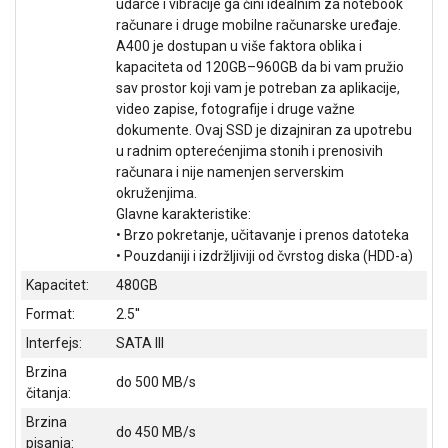
udarce i vibracije ga čini idealnim za notebook
ALAT I
računare i druge mobilne računarske uređaje.
BAŠTA
A400 je dostupan u više faktora oblika i
kapaciteta od 120GB–960GB da bi vam pružio
OUTLET
sav prostor koji vam je potreban za aplikacije,
video zapise, fotografije i druge važne
KRIPTO
dokumente. Ovaj SSD je dizajniran za upotrebu
u radnim opterećenjima stonih i prenosivih
IGRAČKE
računara i nije namenjen serverskim
okruženjima.
Glavne karakteristike:
• Brzo pokretanje, učitavanje i prenos datoteka
• Pouzdaniji i izdržljiviji od čvrstog diska (HDD-a)
Kapacitet:
480GB
Format:
2.5''
Interfejs:
SATA III
Brzina
do 500 MB/s
čitanja:
Brzina
do 450 MB/s
pisanja: