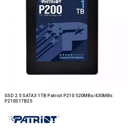
MONITORI
I
DODATNA
OPREMA
MOBILNI I
FIKSNI
TELEFONI
MALI
KUĆNI
APARATI
NEGA
LICA I
TELA
SSD 2.5 SATA3 1TB Patriot P210 520MBs/430MBs
RAČUNARSKE
P210S1TB25
KOMPONENTE
RAČUNARSKE
PERIFERIJE