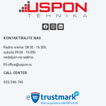
Blog
Način
plaćanja
Isporuka
KONTAKTIRAJTE NAS
Podrška
Opšti
Radno vreme: 08:30 - 16:30h,
uslovi
subota 09:00 - 15:00h
poslovanja
nedeljom ne radimo
Saobraznost
i
office@uspon.rs
reklamacije
CALL CENTER
Usluge
prijava
032/346-745
kvara
Politika
privatnosti
Politika
o