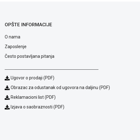
ALAT I
BAŠTA
OPŠTE INFORMACIJE
OUTLET
O nama
KRIPTO
Zaposlenje
IGRAČKE
Često postavljana pitanja
Ugovor o prodaji (PDF)
Obrazac za odustanak od ugovora na daljinu (PDF)
Reklamacioni list (PDF)
Izjava o saobraznosti (PDF)