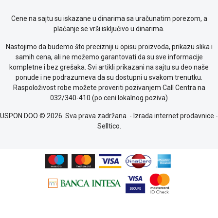
kolačićima
Provera
Cene na sajtu su iskazane u dinarima sa uračunatim porezom, a
garancije
plaćanje se vrši isključivo u dinarima.
OUTLET
Kontakt
Nastojimo da budemo što precizniji u opisu proizvoda, prikazu slika i
WEB
samih cena, ali ne možemo garantovati da su sve informacije
KREDIT
kompletne i bez grešaka. Svi artikli prikazani na sajtu su deo naše
ponude i ne podrazumeva da su dostupni u svakom trenutku.
Raspoloživost robe možete proveriti pozivanjem Call Centra na
032/340-410 (po ceni lokalnog poziva)
USPON DOO © 2026. Sva prava zadržana. -
Izrada internet prodavnice
-
Selltico.