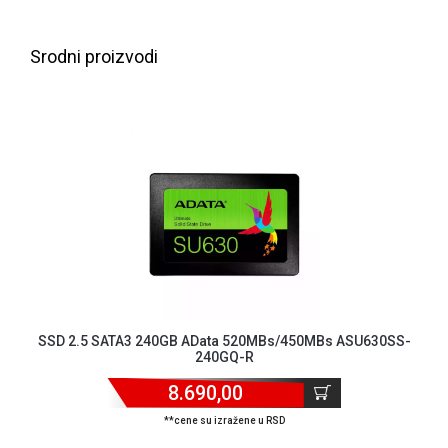
NADZOR I
SIGURNOSNA
OPREMA
Srodni proizvodi
SOFTWARE
KABLOVI I
ADAPTERI
KANCELARIJSKI
MATERIJAL
SVE
ZA
KUĆU
ŠKOLSKI
SSD 2.5 SATA3 240GB AData 520MBs/450MBs ASU630SS-
PRIBOR
240GQ-R
BICIKLE
8.690,00
I
**cene su izražene u RSD
FITNES