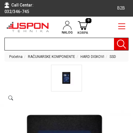
Call Centar:
B2B
032/346-745
0
NALOG
KORPA
RAČUNARI
BELA
TEHNIKA
Početna
RAČUNARSKE KOMPONENTE
HARD DISKOVI
SSD
KLIME I
DODATNA
OPREMA
TV,
AUDIO,
VIDEO
LAPTOP I
TABLET
RAČUNARI