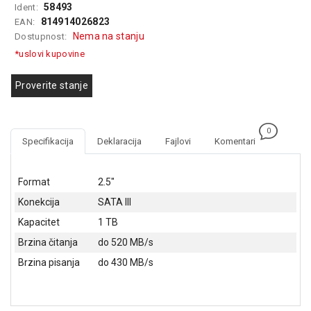
58493
Ident:
GAMING
814914026823
EAN:
Nema na stanju
Dostupnost:
EELEKTRO
ZAŠTITA
*uslovi kupovine
SOLARNI
Proverite stanje
SISTEMI
MREŽNA
0
OPREMA
Specifikacija
Deklaracija
Fajlovi
Komentari
ŠTAMPAČI,
SKENERI I
Format
2.5"
FOTOKOPIRI
Konekcija
SATA III
FOTOAPARATI
Kapacitet
1 TB
I KAMERE
Brzina čitanja
do 520 MB/s
GPS
Brzina pisanja
do 430 MB/s
NAVIGACIJE
VIDEO