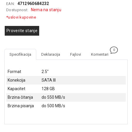
4712960684232
EAN:
GAMING
Nema na stanju
Dostupnost:
EELEKTRO
*uslovi kupovine
ZAŠTITA
Proverite stanje
SOLARNI
SISTEMI
0
MREŽNA
Specifikacija
Deklaracija
Fajlovi
Komentari
OPREMA
ŠTAMPAČI,
Format
2.5"
SKENERI I
Konekcija
SATA III
FOTOKOPIRI
Kapacitet
128 GB
FOTOAPARATI
Brzina čitanja
do 550 MB/s
I KAMERE
Brzina pisanja
do 500 MB/s
GPS
NAVIGACIJE
VIDEO