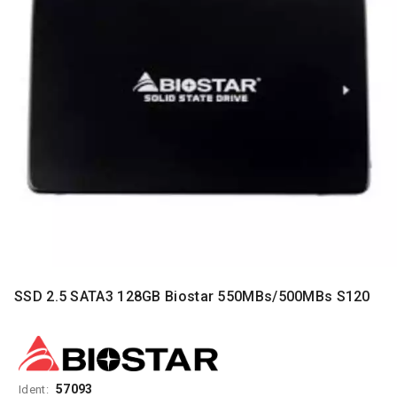
MONITORI
I
DODATNA
OPREMA
MOBILNI I
FIKSNI
TELEFONI
MALI
KUĆNI
APARATI
NEGA
LICA I
TELA
SSD 2.5 SATA3 128GB Biostar 550MBs/500MBs S120
RAČUNARSKE
KOMPONENTE
RAČUNARSKE
PERIFERIJE
57093
Ident: