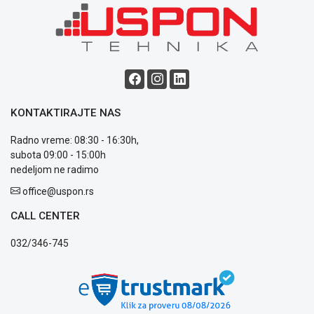
ALAT I
BAŠTA
OUTLET
KRIPTO
KONTAKTIRAJTE NAS
IGRAČKE
Radno vreme: 08:30 - 16:30h,
subota 09:00 - 15:00h
nedeljom ne radimo
Blog
office@uspon.rs
Način
CALL CENTER
plaćanja
Isporuka
032/346-745
Podrška
Opšti
uslovi
poslovanja
Saobraznost