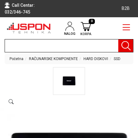
Call Centar:
B2B
032/346-745
0
NALOG
KORPA
RAČUNARI
BELA
TEHNIKA
Početna
RAČUNARSKE KOMPONENTE
HARD DISKOVI
SSD
KLIME I
DODATNA
OPREMA
TV,
AUDIO,
VIDEO
LAPTOP I
TABLET
RAČUNARI