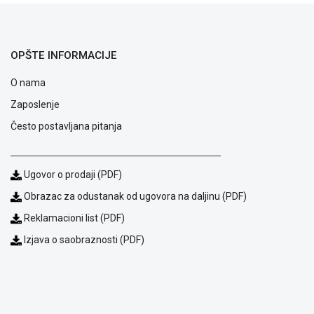
NADZOR I
SIGURNOSNA
OPREMA
OPŠTE INFORMACIJE
SOFTWARE
O nama
KABLOVI I
ADAPTERI
Zaposlenje
Često postavljana pitanja
KANCELARIJSKI
MATERIJAL
SVE
Ugovor o prodaji (PDF)
ZA
Obrazac za odustanak od ugovora na daljinu (PDF)
KUĆU
Reklamacioni list (PDF)
ŠKOLSKI
Izjava o saobraznosti (PDF)
PRIBOR
BICIKLE
I
FITNES