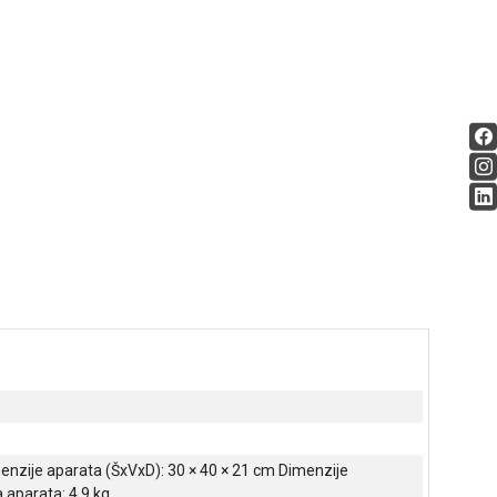
imenzije aparata (ŠxVxD): 30 × 40 × 21 cm Dimenzije
 aparata: 4,9 kg