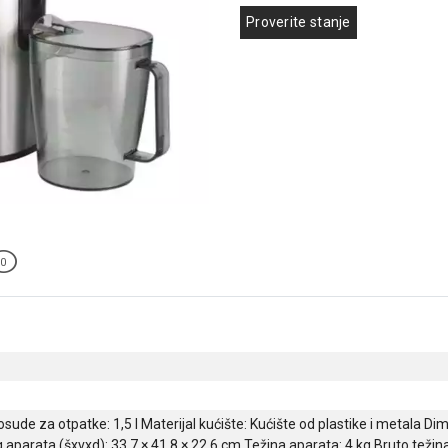
Proverite stanje
0
sude za otpatke: 1,5 l Materijal kućište: Kućište od plastike i metala D
aparata (šxvxd): 33,7 × 41,8 × 22,6 cm Težina aparata: 4 kg Bruto težina