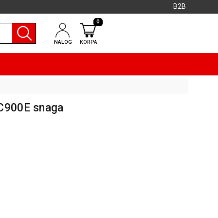
B2B
0
NALOG
KORPA
JC900E snaga