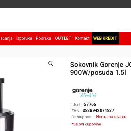
laćanja
Isporuka
Podrška
OUTLET
Kontakt
WEB KREDIT
Sokovnik Gorenje 
900W/posuda 1.5l
57766
Ident:
3838942074837
EAN:
Nema na stanju
Dostupnost:
*uslovi kupovine