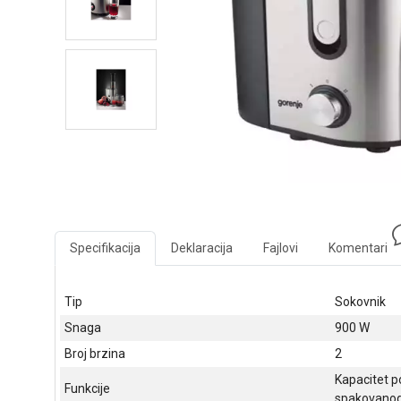
Specifikacija
Deklaracija
Fajlovi
Komentari
Tip
Sokovnik
Snaga
900 W
Broj brzina
2
Kapacitet po
Funkcije
spakovanog 