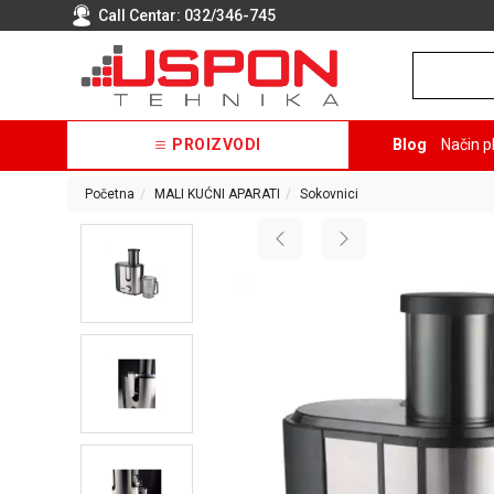
Call Centar:
032/346-745
PROIZVODI
Blog
Način p
Početna
MALI KUĆNI APARATI
Sokovnici