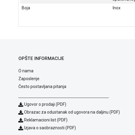
Boja
Inox
OPŠTE INFORMACIJE
O nama
Zaposlenje
Često postavljana pitanja
Ugovor o prodaji (PDF)
Obrazac za odustanak od ugovora na daljinu (PDF)
Reklamacioni list (PDF)
Izjava o saobraznosti (PDF)