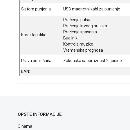
Sistem punjenja
USB magnetni kabl za punjenje
Praćenje pulsa
Praćenje krvnog pritiska
Praćenje spavanja
Karakteristike
Budilnik
Kontrola muzike
Vremenska prognoza
Prava potrošača:
Zakonska saobraznost 2 godine
EAN:
OPŠTE INFORMACIJE
O nama