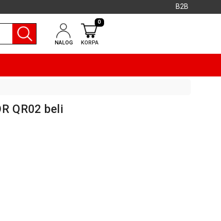
B2B
0
NALOG
KORPA
R QR02 beli