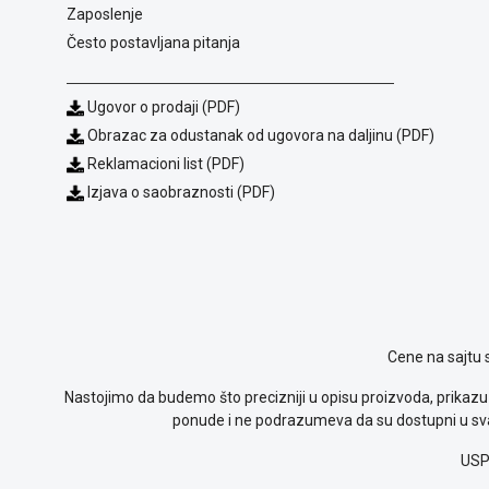
Zaposlenje
Često postavljana pitanja
Ugovor o prodaji (PDF)
Obrazac za odustanak od ugovora na daljinu (PDF)
Reklamacioni list (PDF)
Izjava o saobraznosti (PDF)
Cene na sajtu 
Nastojimo da budemo što precizniji u opisu proizvoda, prikazu 
ponude i ne podrazumeva da su dostupni u sva
USP