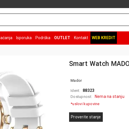
laćanja
Isporuka
Podrška
OUTLET
Kontakt
WEB KREDIT
Smart Watch MADO
Mador
88323
Ident:
Nema na stanju
Dostupnost:
*uslovi kupovine
Proverite stanje