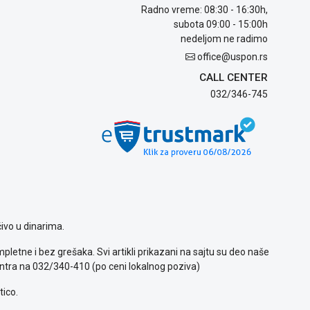
Radno vreme: 08:30 - 16:30h,
subota 09:00 - 15:00h
nedeljom ne radimo
office@uspon.rs
CALL CENTER
032/346-745
ivo u dinarima.
letne i bez grešaka. Svi artikli prikazani na sajtu su deo naše
ntra na 032/340-410 (po ceni lokalnog poziva)
tico.