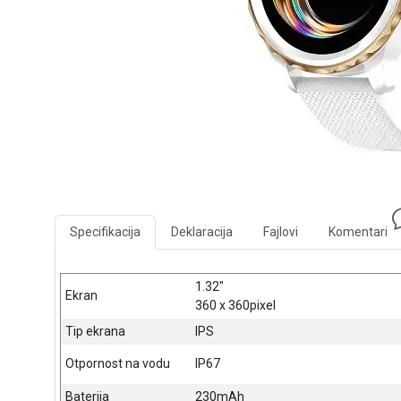
Specifikacija
Deklaracija
Fajlovi
Komentari
1.32"
Ekran
360 x 360pixel
Tip ekrana
IPS
Otpornost na vodu
IP67
Baterija
230mAh