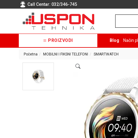
Call Centar:
032/346-745
PROIZVODI
Blog
Način p
Početna
MOBILNI I FIKSNI TELEFONI
SMARTWATCH