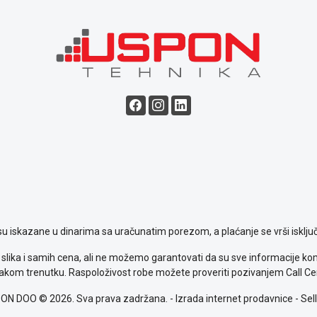
su iskazane u dinarima sa uračunatim porezom, a plaćanje se vrši isključ
slika i samih cena, ali ne možemo garantovati da su sve informacije komp
kom trenutku. Raspoloživost robe možete proveriti pozivanjem Call Ce
ON DOO © 2026. Sva prava zadržana. -
Izrada internet prodavnice
-
Sell