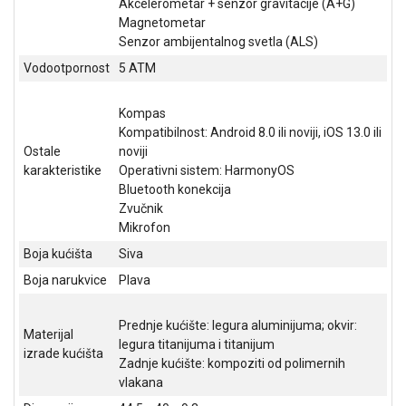
Akcelerometar + senzor gravitacije (A+G)
Magnetometar
Senzor ambijentalnog svetla (ALS)
Vodootpornost
5 ATM
Kompas
Kompatibilnost: Android 8.0 ili noviji, iOS 13.0 ili
Ostale
noviji
karakteristike
Operativni sistem: HarmonyOS
Bluetooth konekcija
Zvučnik
Mikrofon
Boja kućišta
Siva
Boja narukvice
Plava
Prednje kućište: legura aluminijuma; okvir:
Materijal
legura titanijuma i titanijum
izrade kućišta
Zadnje kućište: kompoziti od polimernih
vlakana