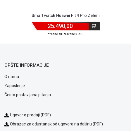
uslovi
poslovanja
Smart watch Huawei Fit 4 Pro Zeleni
Saobraznost
i
25.490,00
reklamacije
**cene su izražene u RSD
Usluge
prijava
kvara
Politika
privatnosti
OPŠTE INFORMACIJE
Politika
o
O nama
kolačićima
Provera
Zaposlenje
garancije
Često postavljana pitanja
OUTLET
Kontakt
WEB
Ugovor o prodaji (PDF)
KREDIT
Obrazac za odustanak od ugovora na daljinu (PDF)