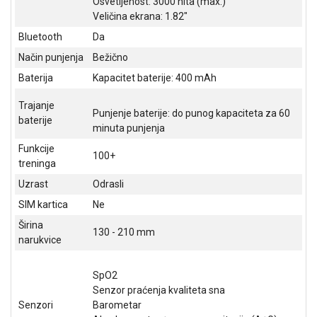
Osvetljenost: 3000 nita (max.)
ALAT I
Veličina ekrana: 1.82"
BAŠTA
Bluetooth
Da
OUTLET
Način punjenja
Bežično
Baterija
Kapacitet baterije: 400 mAh
KRIPTO
Trajanje
Punjenje baterije: do punog kapaciteta za 60
IGRAČKE
baterije
minuta punjenja
Funkcije
100+
treninga
Uzrast
Odrasli
SIM kartica
Ne
Širina
130 - 210 mm
narukvice
SpO2
Senzor praćenja kvaliteta sna
Senzori
Barometar