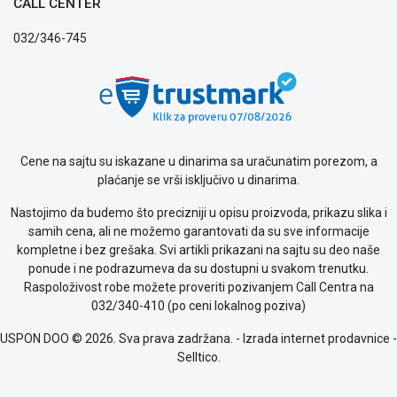
CALL CENTER
032/346-745
Cene na sajtu su iskazane u dinarima sa uračunatim porezom, a
plaćanje se vrši isključivo u dinarima.
Nastojimo da budemo što precizniji u opisu proizvoda, prikazu slika i
samih cena, ali ne možemo garantovati da su sve informacije
kompletne i bez grešaka. Svi artikli prikazani na sajtu su deo naše
ponude i ne podrazumeva da su dostupni u svakom trenutku.
Raspoloživost robe možete proveriti pozivanjem Call Centra na
032/340-410 (po ceni lokalnog poziva)
USPON DOO © 2026. Sva prava zadržana. -
Izrada internet prodavnice
-
Selltico.