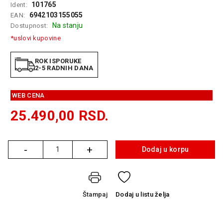
101765
Ident:
GAMING
6942103155055
EAN:
Na stanju
Dostupnost:
EELEKTRO
ZAŠTITA
*uslovi kupovine
SOLARNI
ROK ISPORUKE
SISTEMI
2-5 RADNIH DANA
MREŽNA
WEB CENA
OPREMA
25.490,00
RSD.
ŠTAMPAČI,
SKENERI I
FOTOKOPIRI
-
+
Dodaj u korpu
Količina
FOTOAPARATI
I KAMERE
GPS
Štampaj
Dodaj
u listu želja
NAVIGACIJE
VIDEO