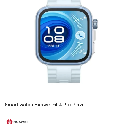
MONITORI
I
DODATNA
OPREMA
MOBILNI I
FIKSNI
TELEFONI
MALI
KUĆNI
APARATI
NEGA
LICA I
TELA
RAČUNARSKE
Smart watch Huawei Fit 4 Pro Plavi
KOMPONENTE
RAČUNARSKE
PERIFERIJE