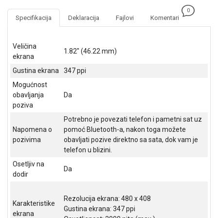
NADZOR I
0
SIGURNOSNA
Specifikacija
Deklaracija
Fajlovi
Komentari
OPREMA
SOFTWARE
Veličina
1.82" (46.22 mm)
ekrana
KABLOVI I
Gustina ekrana
347 ppi
ADAPTERI
Mogućnost
KANCELARIJSKI
obavljanja
Da
MATERIJAL
poziva
Potrebno je povezati telefon i pametni sat uz
SVE
Napomena o
pomoć Bluetooth-a, nakon toga možete
ZA
pozivima
obavljati pozive direktno sa sata, dok vam je
KUĆU
telefon u blizini.
ŠKOLSKI
Osetljiv na
Da
PRIBOR
dodir
BICIKLE
Rezolucija ekrana: 480 x 408
I
Karakteristike
FITNES
Gustina ekrana: 347 ppi
ekrana