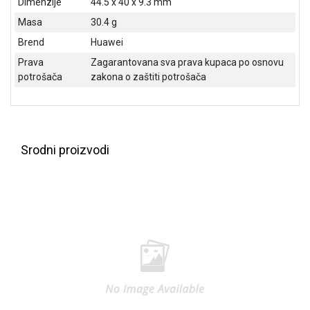
Dimenzije
44.5 x 40 x 9.3 mm
Masa
30.4 g
Brend
Huawei
Prava
Zagarantovana sva prava kupaca po osnovu
potrošača
zakona o zaštiti potrošača
Srodni proizvodi
Blog
Način
plaćanja
Isporuka
Podrška
Opšti