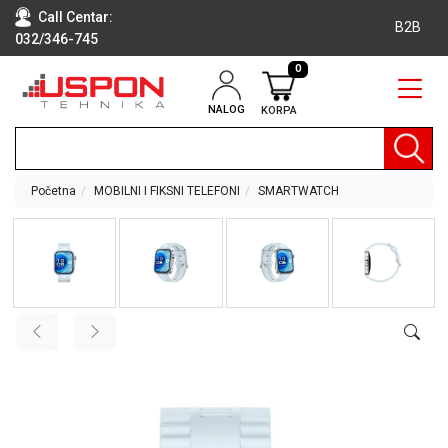
Call Centar:
B2B
032/346-745
0
NALOG
KORPA
RAČUNARI
BELA
TEHNIKA
Početna
MOBILNI I FIKSNI TELEFONI
SMARTWATCH
KLIME I
DODATNA
OPREMA
TV,
AUDIO,
VIDEO
LAPTOP I
TABLET
RAČUNARI