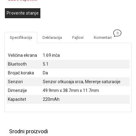
GAMING
Proverite stanje
EELEKTRO
ZAŠTITA
0
SOLARNI
Specifikacija
Deklaracija
Fajlovi
Komentari
SISTEMI
MREŽNA
Veličina ekrana
1.69 inča
OPREMA
Bluetooth
5.1
ŠTAMPAČI,
Brojač koraka
Da
SKENERI I
Senzori
Senzor otkucaja srca, Merenje saturacije
FOTOKOPIRI
Dimenzije
49.9mm x 38.7mm x 11.7mm
FOTOAPARATI
Kapacitet
220mAh
I KAMERE
GPS
NAVIGACIJE
Srodni proizvodi
VIDEO