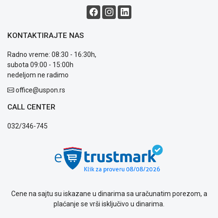
Blog
Način
KONTAKTIRAJTE NAS
plaćanja
Isporuka
Radno vreme: 08:30 - 16:30h,
Podrška
subota 09:00 - 15:00h
Opšti
nedeljom ne radimo
uslovi
poslovanja
office@uspon.rs
Saobraznost
CALL CENTER
i
reklamacije
032/346-745
Usluge
prijava
kvara
Politika
privatnosti
Politika
o
Cene na sajtu su iskazane u dinarima sa uračunatim porezom, a
kolačićima
plaćanje se vrši isključivo u dinarima.
Provera