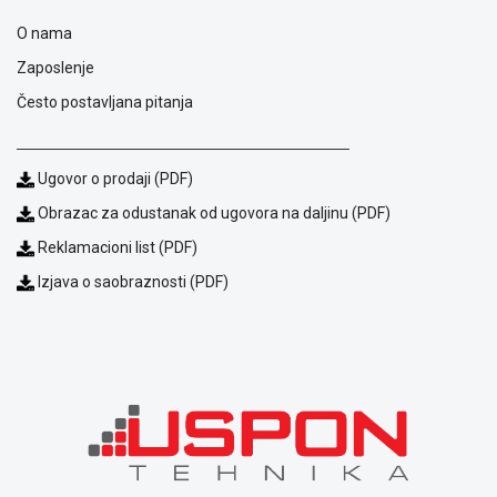
ALAT I
O nama
BAŠTA
Zaposlenje
OUTLET
Često postavljana pitanja
KRIPTO
IGRAČKE
Ugovor o prodaji (PDF)
Obrazac za odustanak od ugovora na daljinu (PDF)
Reklamacioni list (PDF)
Izjava o saobraznosti (PDF)