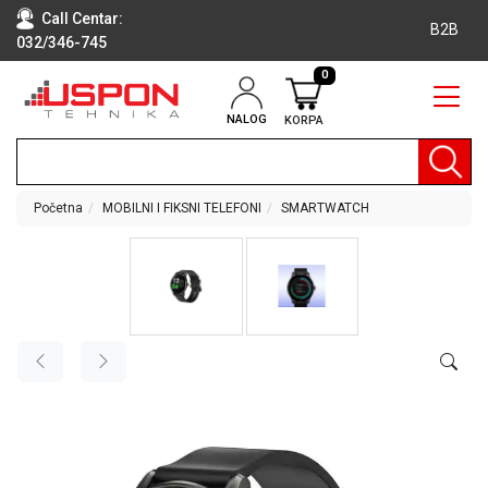
Call Centar:
B2B
032/346-745
0
NALOG
KORPA
RAČUNARI
BELA
TEHNIKA
Početna
MOBILNI I FIKSNI TELEFONI
SMARTWATCH
KLIME I
DODATNA
OPREMA
TV,
AUDIO,
VIDEO
LAPTOP I
TABLET
RAČUNARI