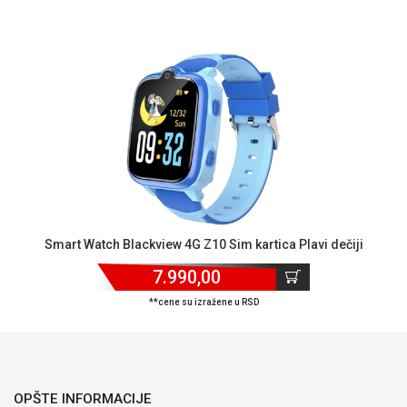
NADZOR I
SIGURNOSNA
OPREMA
SOFTWARE
KABLOVI I
ADAPTERI
KANCELARIJSKI
MATERIJAL
SVE
ZA
Smart Watch Blackview 4G Z10 Sim kartica Plavi dečiji
KUĆU
7.990,00
ŠKOLSKI
**cene su izražene u RSD
PRIBOR
BICIKLE
I
FITNES
OPŠTE INFORMACIJE