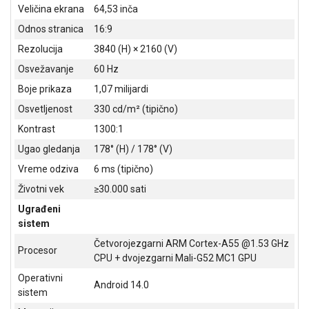
NADZOR I
Veličina ekrana
64,53 inča
SIGURNOSNA
Odnos stranica
16:9
OPREMA
Rezolucija
3840 (H) × 2160 (V)
SOFTWARE
Osvežavanje
60 Hz
KABLOVI I
Boje prikaza
1,07 milijardi
ADAPTERI
Osvetljenost
330 cd/m² (tipično)
Kontrast
1300:1
KANCELARIJSKI
MATERIJAL
Ugao gledanja
178° (H) / 178° (V)
Vreme odziva
6 ms (tipično)
SVE
ZA
Životni vek
≥30.000 sati
KUĆU
Ugrađeni
sistem
ŠKOLSKI
PRIBOR
Četvorojezgarni ARM Cortex-A55 @1.53 GHz
Procesor
CPU + dvojezgarni Mali-G52 MC1 GPU
BICIKLE
Operativni
I
Android 14.0
sistem
FITNES