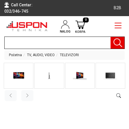
Call Centar:
B2B
032/346-745
0
NALOG
KORPA
RAČUNARI
BELA
TEHNIKA
Početna
TV, AUDIO, VIDEO
TELEVIZORI
KLIME I
DODATNA
OPREMA
TV,
AUDIO,
VIDEO
LAPTOP I
TABLET
RAČUNARI