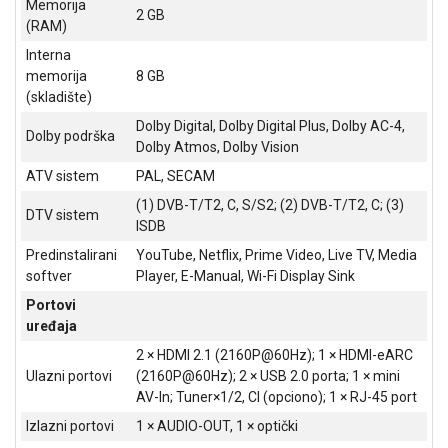
Memorija
2 GB
ALAT I
(RAM)
BAŠTA
Interna
memorija
8 GB
OUTLET
(skladište)
KRIPTO
Dolby Digital, Dolby Digital Plus, Dolby AC-4,
Dolby podrška
Dolby Atmos, Dolby Vision
IGRAČKE
ATV sistem
PAL, SECAM
(1) DVB-T/T2, C, S/S2; (2) DVB-T/T2, C; (3)
DTV sistem
ISDB
Predinstalirani
YouTube, Netflix, Prime Video, Live TV, Media
softver
Player, E-Manual, Wi-Fi Display Sink
Portovi
uređaja
2 × HDMI 2.1 (2160P@60Hz); 1 × HDMI-eARC
Ulazni portovi
(2160P@60Hz); 2 × USB 2.0 porta; 1 × mini
AV-In; Tuner×1/2, CI (opciono); 1 × RJ-45 port
Izlazni portovi
1 × AUDIO-OUT, 1 × optički