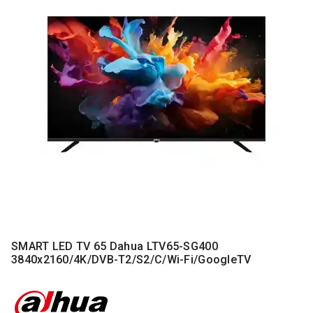
MONITORI
I
DODATNA
OPREMA
MOBILNI I
FIKSNI
TELEFONI
MALI
KUĆNI
APARATI
NEGA
LICA I
TELA
RAČUNARSKE
SMART LED TV 65 Dahua LTV65-SG400
KOMPONENTE
3840x2160/4K/DVB-T2/S2/C/Wi-Fi/GoogleTV
RAČUNARSKE
PERIFERIJE