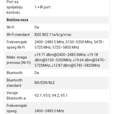
Port za
spoljašnju
1 × IR port
kontrolu
Bežična veza
Wi-Fi
Da
Wi-Fi standard
IEEE 802.11a/b/g/n/ac
Frekvencijski
2400–2483.5 MHz, 5150–5350 MHz, 5470–
opseg Wi-Fi
5725 MHz, 5725–5850 MHz
≤19.71 dBm@2400–2483.5MHz; ≤19.18
Maks. snaga
dBm@5150–5350MHz; ≤19.64 dBm@5470–
prenosa (Wi-Fi)
5725MHz; ≤12.87 dBm@5745–5825MHz
Bluetooth
Da
Bluetooth
BR/EDR/BLE
standard
Verzije
V2.1, V3.0, V4.2, V5.1
Bluetooth-a
Frekvencijski
opseg
2400–2483.5 MHz