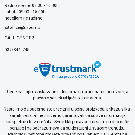
Radno vreme: 08:30 - 16:30h,
subota 09:00 - 15:00h
nedeljom ne radimo
office@uspon.rs
CALL CENTER
032/346-745
Cene na sajtu su iskazane u dinarima sa uračunatim porezom, a
plaćanje se vrši isključivo u dinarima.
Nastojimo da budemo što precizniji u opisu proizvoda, prikazu slika i
samih cena, ali ne možemo garantovati da su sve informacije
kompletne i bez grešaka. Svi artikli prikazani na sajtu su deo naše
ponude i ne podrazumeva da su dostupni u svakom trenutku.
Raspoloživost robe možete proveriti pozivanjem Call Centra na