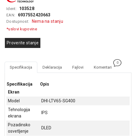
GAMING
103528
Ident:
6937552420663
EAN:
EELEKTRO
Nema na stanju
Dostupnost:
ZAŠTITA
*uslovi kupovine
SOLARNI
SISTEMI
Proverite stanje
MREŽNA
OPREMA
0
Specifikacija
Deklaracija
Fajlovi
Komentari
ŠTAMPAČI,
SKENERI I
FOTOKOPIRI
Specifikacija
Opis
Ekran
FOTOAPARATI
Model
DHI-LTV65-SG400
I KAMERE
Tehnologija
IPS
GPS
ekrana
NAVIGACIJE
Pozadinsko
DLED
osvetljenje
VIDEO