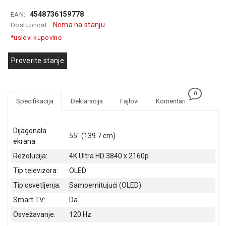
GAMING
4548736159778
EAN:
Nema na stanju
Dostupnost:
EELEKTRO
*uslovi kupovine
ZAŠTITA
SOLARNI
Proverite stanje
SISTEMI
MREŽNA
0
OPREMA
Specifikacija
Deklaracija
Fajlovi
Komentari
ŠTAMPAČI,
SKENERI I
Dijagonala
55" (139.7 cm)
FOTOKOPIRI
ekrana:
Rezolucija:
4K Ultra HD 3840 x 2160p
FOTOAPARATI
I KAMERE
Tip televizora:
OLED
Tip osvetljenja:
Samoemitujući (OLED)
GPS
Smart TV:
Da
NAVIGACIJE
Osvežavanje:
120 Hz
VIDEO