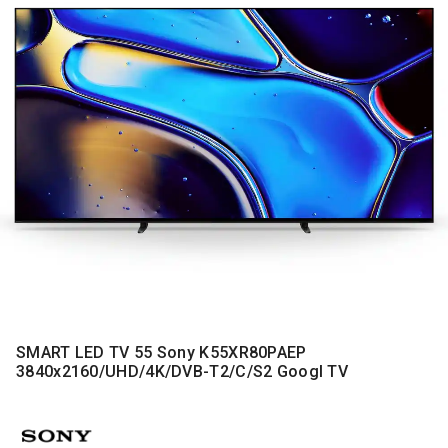
MONITORI
I
DODATNA
OPREMA
MOBILNI I
FIKSNI
TELEFONI
MALI
KUĆNI
APARATI
NEGA
LICA I
TELA
RAČUNARSKE
SMART LED TV 55 Sony K55XR80PAEP
KOMPONENTE
3840x2160/UHD/4K/DVB-T2/C/S2 Googl TV
RAČUNARSKE
PERIFERIJE