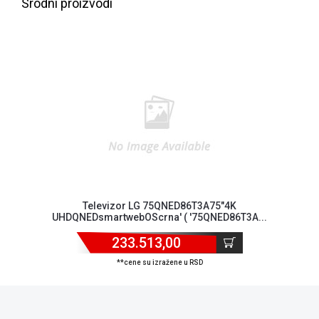
Srodni proizvodi
Blog
Televizor LG 75QNED86T3A75"4K
UHDQNEDsmartwebOScrna' ( '75QNED86T3A...
Način
plaćanja
233.513,00
Isporuka
**cene su izražene u RSD
Podrška
Opšti
uslovi
poslovanja