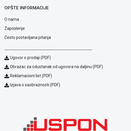
Saobraznost
OPŠTE INFORMACIJE
i
reklamacije
O nama
Usluge
prijava
Zaposlenje
kvara
Često postavljana pitanja
Politika
privatnosti
Politika
Ugovor o prodaji (PDF)
o
kolačićima
Obrazac za odustanak od ugovora na daljinu (PDF)
Provera
Reklamacioni list (PDF)
garancije
OUTLET
Izjava o saobraznosti (PDF)
Kontakt
WEB
KREDIT