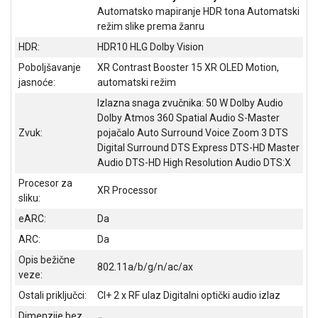
Automatsko mapiranje HDR tona Automatski
ALAT I
režim slike prema žanru
BAŠTA
HDR:
HDR10 HLG Dolby Vision
OUTLET
Poboljšavanje
XR Contrast Booster 15 XR OLED Motion,
jasnoće:
automatski režim
KRIPTO
Izlazna snaga zvučnika: 50 W Dolby Audio
IGRAČKE
Dolby Atmos 360 Spatial Audio S-Master
Zvuk:
pojačalo Auto Surround Voice Zoom 3 DTS
Digital Surround DTS Express DTS-HD Master
Audio DTS-HD High Resolution Audio DTS:X
Procesor za
XR Processor
sliku:
eARC:
Da
ARC:
Da
Opis bežične
802.11a/b/g/n/ac/ax
veze:
Ostali priključci:
CI+ 2 x RF ulaz Digitalni optički audio izlaz
Dimenzije bez