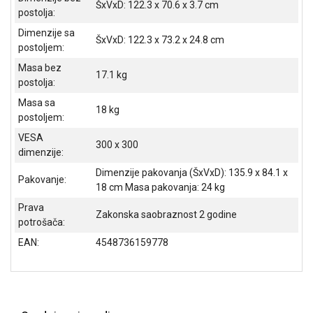
ŠxVxD: 122.3 x 70.6 x 3.7 cm
postolja:
Dimenzije sa
ŠxVxD: 122.3 x 73.2 x 24.8 cm
postoljem:
Masa bez
17.1 kg
postolja:
Masa sa
18 kg
postoljem:
VESA
300 x 300
dimenzije:
Dimenzije pakovanja (ŠxVxD): 135.9 x 84.1 x
Pakovanje:
18 cm Masa pakovanja: 24 kg
Prava
Zakonska saobraznost 2 godine
potrošača:
EAN:
4548736159778