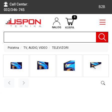
Call Centar:
B2B
032/346-745
0
NALOG
KORPA
RAČUNARI
BELA
TEHNIKA
Početna
TV, AUDIO, VIDEO
TELEVIZORI
KLIME I
DODATNA
OPREMA
TV,
AUDIO,
VIDEO
LAPTOP I
TABLET
RAČUNARI