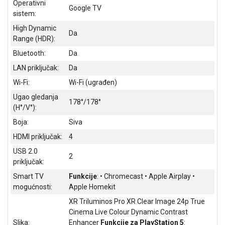
Operativni
NADZOR I
Google TV
sistem:
SIGURNOSNA
OPREMA
High Dynamic
Da
Range (HDR):
SOFTWARE
Bluetooth:
Da
KABLOVI I
LAN priključak:
Da
ADAPTERI
Wi-Fi:
Wi-Fi (ugrađen)
KANCELARIJSKI
Ugao gledanja
178°/178°
MATERIJAL
(H°/V°):
Boja:
Siva
SVE
ZA
HDMI priključak:
4
KUĆU
USB 2.0
2
priključak:
ŠKOLSKI
PRIBOR
Smart TV
Funkcije
: • Chromecast • Apple Airplay •
mogućnosti:
Apple Homekit
BICIKLE
XR Triluminos Pro XR Clear Image 24p True
I
Cinema Live Colour Dynamic Contrast
FITNES
Slika:
Enhancer
Funkcije za PlayStation 5
: