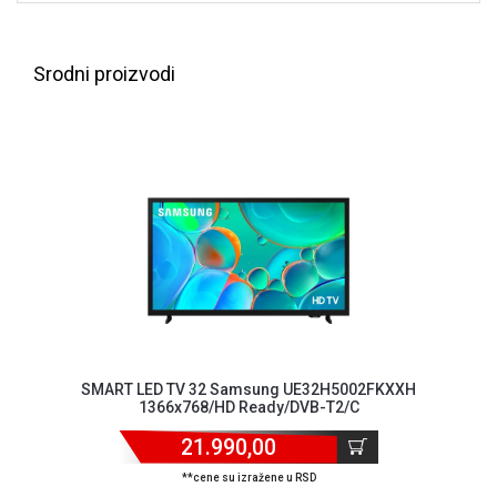
ALAT I
BAŠTA
Srodni proizvodi
OUTLET
KRIPTO
IGRAČKE
SMART LED TV 32 Samsung UE32H5002FKXXH
1366x768/HD Ready/DVB-T2/C
21.990,00
**cene su izražene u RSD