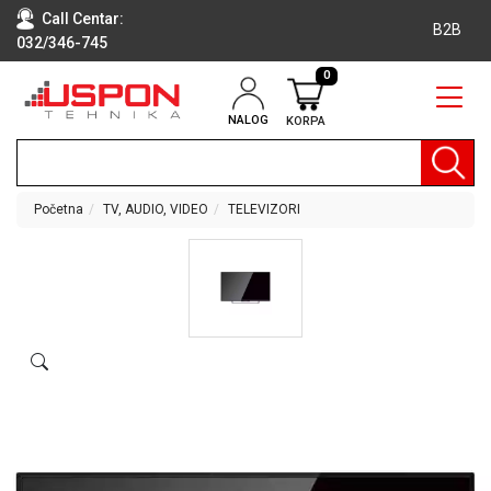
Call Centar:
B2B
032/346-745
0
NALOG
KORPA
RAČUNARI
BELA
TEHNIKA
Početna
TV, AUDIO, VIDEO
TELEVIZORI
KLIME I
DODATNA
OPREMA
TV,
AUDIO,
VIDEO
LAPTOP I
TABLET
RAČUNARI