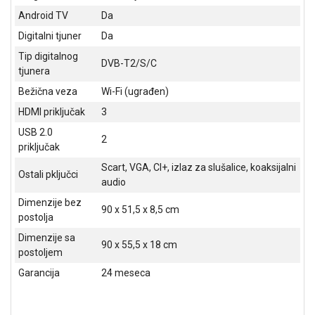
NADZOR I
Android TV
Da
SIGURNOSNA
OPREMA
Digitalni tjuner
Da
Tip digitalnog
SOFTWARE
DVB-T2/S/C
tjunera
KABLOVI I
Bežična veza
Wi-Fi (ugrađen)
ADAPTERI
HDMI priključak
3
USB 2.0
KANCELARIJSKI
2
MATERIJAL
priključak
Scart, VGA, CI+, izlaz za slušalice, koaksijalni
Ostali pključci
SVE
audio
ZA
Dimenzije bez
KUĆU
90 x 51,5 x 8,5 cm
postolja
ŠKOLSKI
Dimenzije sa
90 x 55,5 x 18 cm
PRIBOR
postoljem
Garancija
24 meseca
BICIKLE
I
FITNES