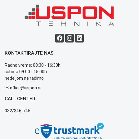
poslovanja
Saobraznost
i
reklamacije
Usluge
prijava
kvara
Politika
KONTAKTIRAJTE NAS
privatnosti
Politika
Radno vreme: 08:30 - 16:30h,
o
subota 09:00 - 15:00h
kolačićima
nedeljom ne radimo
Provera
garancije
office@uspon.rs
OUTLET
CALL CENTER
Kontakt
WEB
032/346-745
KREDIT