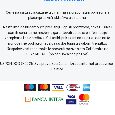
Cene na sajtu su iskazane u dinarima sa uračunatim porezom, a
plaćanje se vrši isključivo u dinarima.
Nastojimo da budemo što precizniji u opisu proizvoda, prikazu slika i
samih cena, ali ne možemo garantovati da su sve informacije
kompletne i bez grešaka. Svi artikli prikazani na sajtu su deo naše
ponude i ne podrazumeva da su dostupni u svakom trenutku.
Raspoloživost robe možete proveriti pozivanjem Call Centra na
032/340-410 (po ceni lokalnog poziva)
USPON DOO © 2026. Sva prava zadržana. -
Izrada internet prodavnice
-
Selltico.