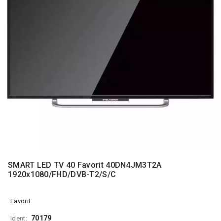
MONITORI
I
DODATNA
OPREMA
MOBILNI I
FIKSNI
TELEFONI
MALI
KUĆNI
APARATI
NEGA
LICA I
TELA
SMART LED TV 40 Favorit 40DN4JM3T2A
RAČUNARSKE
1920x1080/FHD/DVB-T2/S/C
KOMPONENTE
RAČUNARSKE
Favorit
PERIFERIJE
70179
Ident: