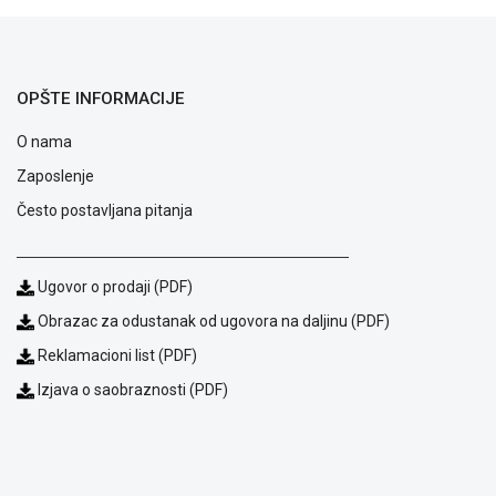
OPŠTE INFORMACIJE
O nama
Zaposlenje
Često postavljana pitanja
Ugovor o prodaji (PDF)
Obrazac za odustanak od ugovora na daljinu (PDF)
Blog
Reklamacioni list (PDF)
Način
Izjava o saobraznosti (PDF)
plaćanja
Isporuka
Podrška
Opšti
uslovi