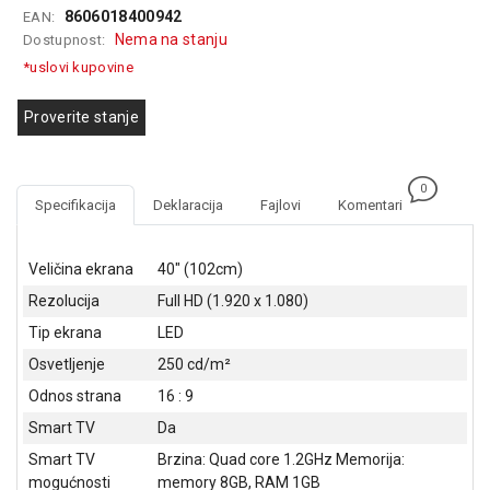
8606018400942
EAN:
GAMING
Nema na stanju
Dostupnost:
EELEKTRO
*uslovi kupovine
ZAŠTITA
Proverite stanje
SOLARNI
SISTEMI
0
MREŽNA
Specifikacija
Deklaracija
Fajlovi
Komentari
OPREMA
ŠTAMPAČI,
Veličina ekrana
40" (102cm)
SKENERI I
Rezolucija
Full HD (1.920 x 1.080)
FOTOKOPIRI
Tip ekrana
LED
FOTOAPARATI
Osvetljenje
250 cd/m²
I KAMERE
Odnos strana
16 : 9
GPS
Smart TV
Da
NAVIGACIJE
Smart TV
Brzina: Quad core 1.2GHz Memorija:
VIDEO
mogućnosti
memory 8GB, RAM 1GB