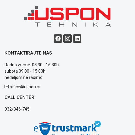
poslovanja
Saobraznost
i
reklamacije
Usluge
prijava
kvara
Politika
KONTAKTIRAJTE NAS
privatnosti
Politika
Radno vreme: 08:30 - 16:30h,
o
subota 09:00 - 15:00h
kolačićima
nedeljom ne radimo
Provera
garancije
office@uspon.rs
OUTLET
CALL CENTER
Kontakt
WEB
032/346-745
KREDIT