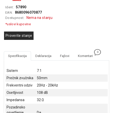
GAMING
57890
Ident:
8680096070877
EAN:
EELEKTRO
Nema na stanju
Dostupnost:
ZAŠTITA
*uslovi kupovine
SOLARNI
SISTEMI
Proverite stanje
MREŽNA
OPREMA
0
Specifikacija
Deklaracija
Fajlovi
Komentari
ŠTAMPAČI,
SKENERI I
FOTOKOPIRI
Sistem
7.1
Prečnik zvučnika
50mm
FOTOAPARATI
I KAMERE
Frekventni odziv
20Hz - 20kHz
Osetljivost
108 dB
GPS
Impedansa
32 Ω
NAVIGACIJE
Pozadinsko
VIDEO
osvetljenje
Da