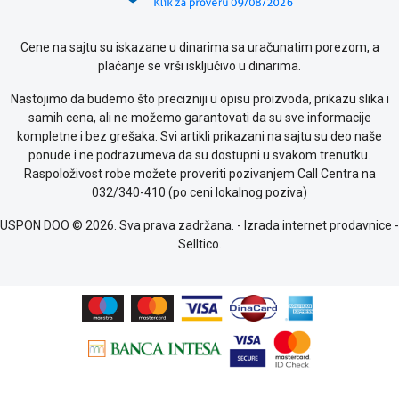
Cene na sajtu su iskazane u dinarima sa uračunatim porezom, a
plaćanje se vrši isključivo u dinarima.
Nastojimo da budemo što precizniji u opisu proizvoda, prikazu slika i
samih cena, ali ne možemo garantovati da su sve informacije
kompletne i bez grešaka. Svi artikli prikazani na sajtu su deo naše
ponude i ne podrazumeva da su dostupni u svakom trenutku.
Raspoloživost robe možete proveriti pozivanjem Call Centra na
032/340-410 (po ceni lokalnog poziva)
USPON DOO © 2026. Sva prava zadržana. -
Izrada internet prodavnice
-
Selltico.