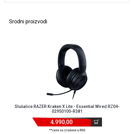
ALAT I
BAŠTA
Srodni proizvodi
OUTLET
KRIPTO
IGRAČKE
Slušalice RAZER Kraken X Lite - Essential Wired RZ04-
02950100-R381
4.990,00
**cene su izražene u RSD