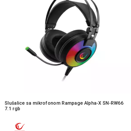
MONITORI
I
DODATNA
OPREMA
MOBILNI I
FIKSNI
TELEFONI
MALI
KUĆNI
APARATI
NEGA
LICA I
TELA
RAČUNARSKE
Slušalice sa mikrofonom Rampage Alpha-X SN-RW66
KOMPONENTE
7.1 rgb
RAČUNARSKE
PERIFERIJE