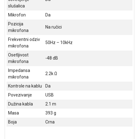
NADZOR I
slušalica
SIGURNOSNA
Mikrofon
Da
OPREMA
Pozicija
Na ručici
SOFTWARE
mikrofona
Frekventni odziv
KABLOVI I
50Hz – 10kHz
mikrofona
ADAPTERI
Osetljivost
-48 dB
KANCELARIJSKI
mikrofona
MATERIJAL
Impedansa
2.2k Ω
mikrofona
SVE
ZA
Kontrole na kablu
Da
KUĆU
Povezivanje
USB
ŠKOLSKI
Dužina kabla
2.1 m
PRIBOR
Masa
393 g
BICIKLE
Boja
Crna
I
FITNES