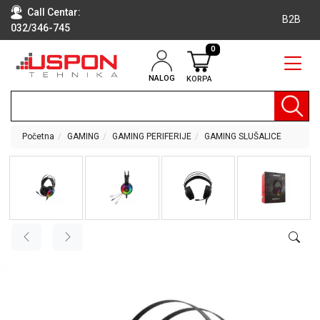
Call Centar:
B2B
032/346-745
0
NALOG
KORPA
RAČUNARI
BELA
TEHNIKA
Početna
GAMING
GAMING PERIFERIJE
GAMING SLUŠALICE
KLIME I
DODATNA
OPREMA
TV,
AUDIO,
VIDEO
LAPTOP I
TABLET
RAČUNARI