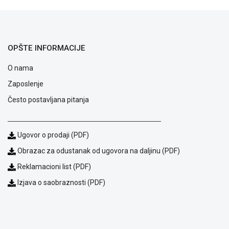
OPŠTE INFORMACIJE
O nama
Zaposlenje
Često postavljana pitanja
Ugovor o prodaji (PDF)
Obrazac za odustanak od ugovora na daljinu (PDF)
Blog
Reklamacioni list (PDF)
Način
plaćanja
Izjava o saobraznosti (PDF)
Isporuka
Podrška
Opšti
uslovi