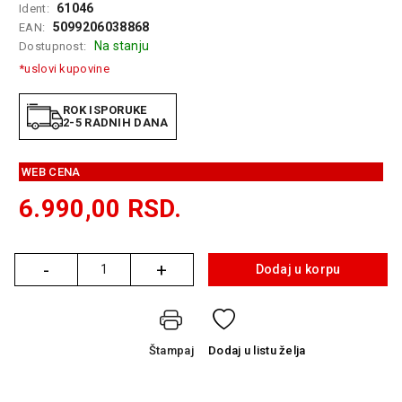
61046
Ident:
GAMING
5099206038868
EAN:
Na stanju
Dostupnost:
EELEKTRO
ZAŠTITA
*uslovi kupovine
SOLARNI
ROK ISPORUKE
SISTEMI
2-5 RADNIH DANA
MREŽNA
WEB CENA
OPREMA
6.990,00
RSD.
ŠTAMPAČI,
SKENERI I
FOTOKOPIRI
-
+
Dodaj u korpu
Količina
FOTOAPARATI
I KAMERE
GPS
Štampaj
Dodaj
u listu želja
NAVIGACIJE
VIDEO