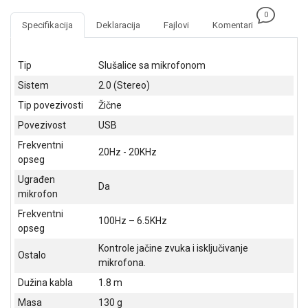
NADZOR I
0
SIGURNOSNA
Specifikacija
Deklaracija
Fajlovi
Komentari
OPREMA
SOFTWARE
Tip
Slušalice sa mikrofonom
Sistem
2.0 (Stereo)
KABLOVI I
ADAPTERI
Tip povezivosti
Žične
Povezivost
USB
KANCELARIJSKI
MATERIJAL
Frekventni
20Hz - 20KHz
opseg
SVE
Ugrađen
ZA
Da
mikrofon
KUĆU
Frekventni
100Hz – 6.5KHz
ŠKOLSKI
opseg
PRIBOR
Kontrole jačine zvuka i isključivanje
Ostalo
mikrofona.
BICIKLE
I
Dužina kabla
1.8 m
FITNES
Masa
130 g