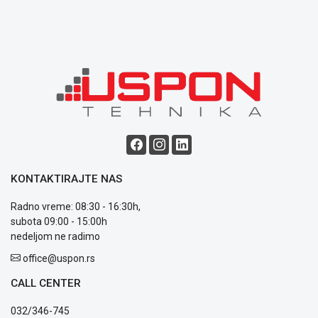
Opšti
uslovi
poslovanja
Saobraznost
i
reklamacije
Usluge
prijava
kvara
Politika
privatnosti
Politika
KONTAKTIRAJTE NAS
o
kolačićima
Radno vreme: 08:30 - 16:30h,
Provera
subota 09:00 - 15:00h
garancije
nedeljom ne radimo
OUTLET
office@uspon.rs
Kontakt
WEB
CALL CENTER
KREDIT
032/346-745