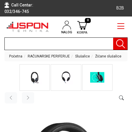
Call Centar:
B2B
032/346-745
0
NALOG
KORPA
RAČUNARI
BELA
TEHNIKA
Početna
RAČUNARSKE PERIFERIJE
Slušalice
Žičane slušalice
KLIME I
DODATNA
OPREMA
TV,
AUDIO,
VIDEO
LAPTOP I
TABLET
RAČUNARI