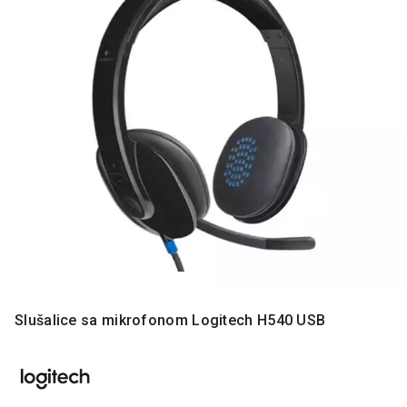
MONITORI
I
DODATNA
OPREMA
MOBILNI I
FIKSNI
TELEFONI
MALI
KUĆNI
APARATI
NEGA
LICA I
TELA
RAČUNARSKE
Slušalice sa mikrofonom Logitech H540 USB
KOMPONENTE
RAČUNARSKE
PERIFERIJE