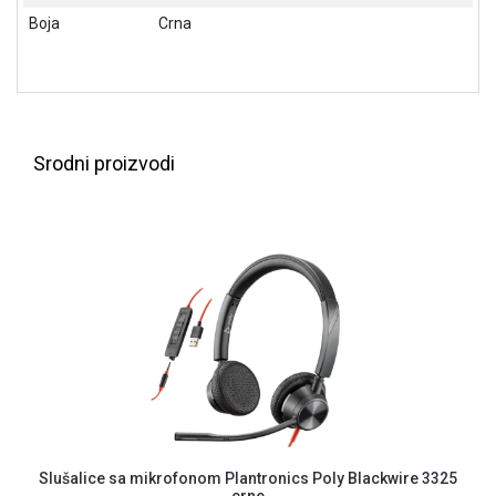
ALAT I
Boja
Crna
BAŠTA
OUTLET
KRIPTO
Srodni proizvodi
IGRAČKE
Slušalice sa mikrofonom Plantronics Poly Blackwire 3325
crne