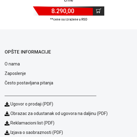
8.290,00
**cene su izražene u RSD
OPŠTE INFORMACIJE
O nama
Zaposlenje
Često postavljana pitanja
Ugovor o prodaji (PDF)
Blog
Obrazac za odustanak od ugovora na daljinu (PDF)
Način
plaćanja
Reklamacioni list (PDF)
Isporuka
Izjava o saobraznosti (PDF)
Podrška