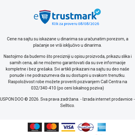
Cene na sajtu su iskazane u dinarima sa uračunatim porezom, a
plaćanje se vrši isključivo u dinarima.
Nastojimo da budemo što precizniji u opisu proizvoda, prikazu slika i
samih cena, ali ne možemo garantovati da su sve informacije
kompletne i bez grešaka. Svi artikli prikazani na sajtu su deo naše
ponude i ne podrazumeva da su dostupni u svakom trenutku.
Raspoloživost robe možete proveriti pozivanjem Call Centra na
032/340-410 (po ceni lokalnog poziva)
USPON DOO © 2026. Sva prava zadržana. -
Izrada internet prodavnice
-
Selltico.