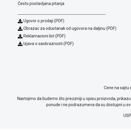
Često postavljana pitanja
Ugovor o prodaji (PDF)
Obrazac za odustanak od ugovora na daljinu (PDF)
Reklamacioni list (PDF)
Izjava o saobraznosti (PDF)
Cene na sajtu 
Nastojimo da budemo što precizniji u opisu proizvoda, prikazu 
ponude i ne podrazumeva da su dostupni u sva
USP