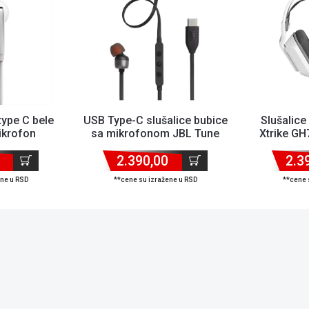
type C bele
USB Type-C slušalice bubice
Slušalic
ikrofon
sa mikrofonom JBL Tune
Xtrike G
310C Crne
2.390,00
2.3
ene u RSD
**cene su izražene u RSD
**cene 