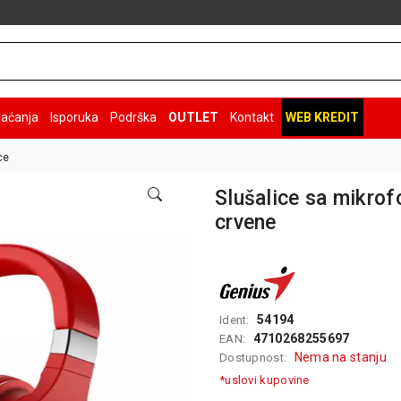
laćanja
Isporuka
Podrška
OUTLET
Kontakt
WEB KREDIT
ce
Slušalice sa mikro
crvene
54194
Ident:
4710268255697
EAN:
Nema na stanju
Dostupnost:
*uslovi kupovine