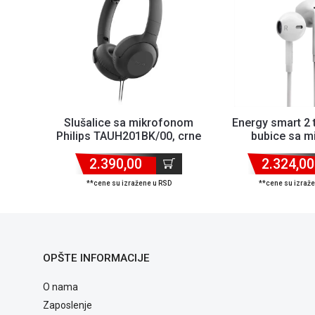
Slušalice sa mikrofonom
Energy smart 2 
Philips TAUH201BK/00, crne
bubice sa m
2.390,00
2.324,00
**cene su izražene u RSD
**cene su izraž
OPŠTE INFORMACIJE
O nama
Zaposlenje