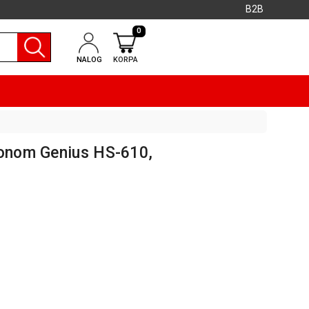
B2B
0
NALOG
KORPA
fonom Genius HS-610,