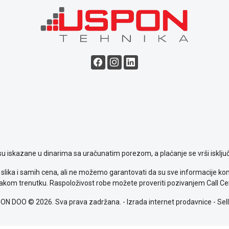
su iskazane u dinarima sa uračunatim porezom, a plaćanje se vrši isključ
slika i samih cena, ali ne možemo garantovati da su sve informacije komp
kom trenutku. Raspoloživost robe možete proveriti pozivanjem Call Ce
ON DOO © 2026. Sva prava zadržana. -
Izrada internet prodavnice
-
Sell