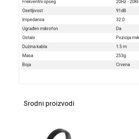
Frekventni opseg
20Hz - 20K
Osetljivost
91dB
Impedansa
32 Ω
Ugrađen mikrofon
Da
Ostalo
Pozicija mik
Dužina kabla
1.5 m
Masa
253g
Boja
Crvena
Srodni proizvodi