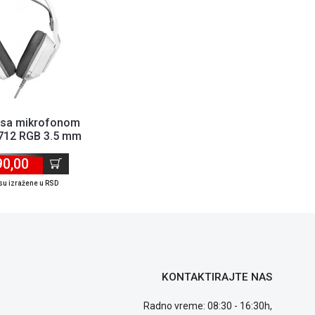
e sa mikrofonom
H712 RGB 3.5 mm
bela
90,00
su izražene u RSD
KONTAKTIRAJTE NAS
Radno vreme: 08:30 - 16:30h,