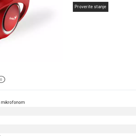
Proverite stanje
0
sa mikrofonom
)