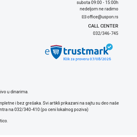
subota 09:00 - 15:00h
nedeljom ne radimo
office@uspon.rs
CALL CENTER
032/346-745
ivo u dinarima.
letne i bez grešaka. Svi artikli prikazani na sajtu su deo naše
ntra na 032/340-410 (po ceni lokalnog poziva)
tico.