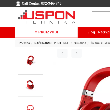
Call Centar:
032/346-745
PROIZVODI
Blog
Način p
Početna
RAČUNARSKE PERIFERIJE
Slušalice
Žičane slušali