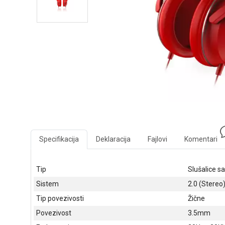
Specifikacija
Deklaracija
Fajlovi
Komentari
Tip
Slušalice 
Sistem
2.0 (Stereo
Tip povezivosti
Žične
Povezivost
3.5mm