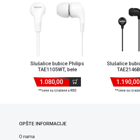
Slušalice bubice Philips
Slušalice bubi
TAE1105WT, bele
TAE2146B
1.080,00
1.190,00
**cene su izražene u RSD
**cene su izraž
OPŠTE INFORMACIJE
O nama