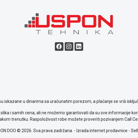
su iskazane u dinarima sa uračunatim porezom, a plaćanje se vrši isključ
slika i samih cena, ali ne možemo garantovati da su sve informacije komp
kom trenutku. Raspoloživost robe možete proveriti pozivanjem Call Ce
ON DOO © 2026. Sva prava zadržana. -
Izrada internet prodavnice
-
Sell