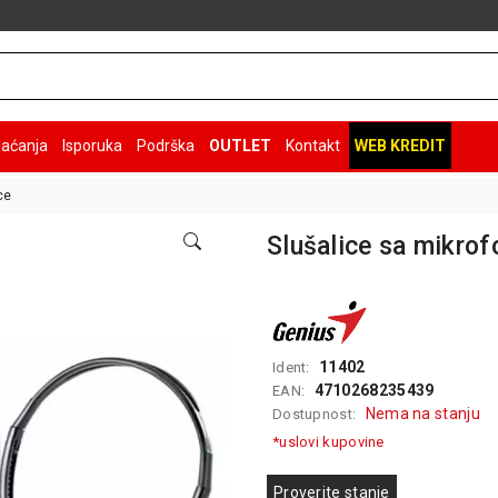
laćanja
Isporuka
Podrška
OUTLET
Kontakt
WEB KREDIT
ce
Slušalice sa mikro
11402
Ident:
4710268235439
EAN:
Nema na stanju
Dostupnost:
*uslovi kupovine
Proverite stanje