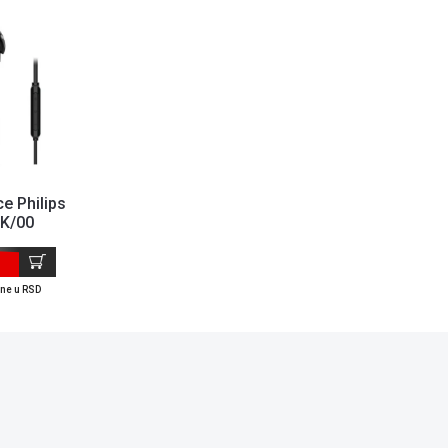
ce Philips
K/00
ene u RSD