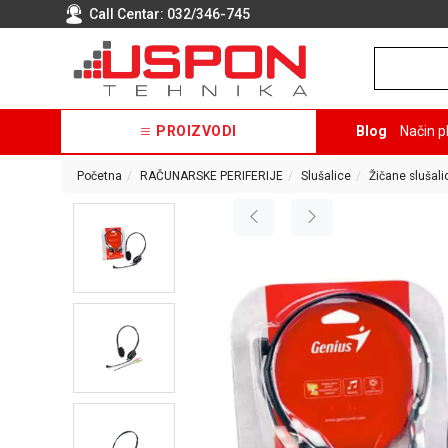
Call Centar:
032/346-745
PROIZVODI
Blog
Način p
Početna
RAČUNARSKE PERIFERIJE
Slušalice
Žičane slušali