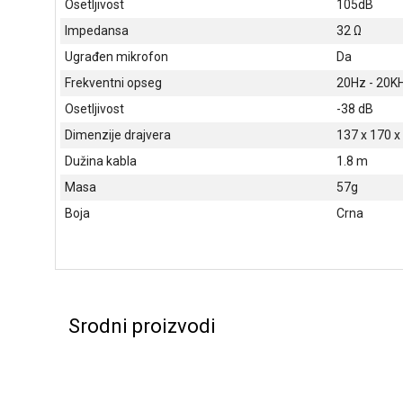
Osetljivost
105dB
Impedansa
32 Ω
Ugrađen mikrofon
Da
Frekventni opseg
20Hz - 20K
Osetljivost
-38 dB
Dimenzije drajvera
137 x 170 
Dužina kabla
1.8 m
Masa
57g
Boja
Crna
Srodni proizvodi