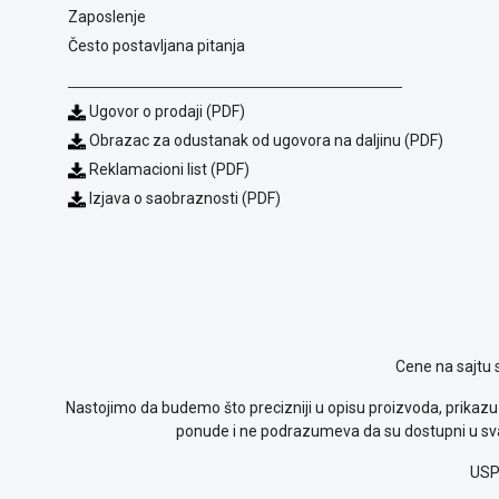
Zaposlenje
Često postavljana pitanja
Ugovor o prodaji (PDF)
Obrazac za odustanak od ugovora na daljinu (PDF)
Reklamacioni list (PDF)
Izjava o saobraznosti (PDF)
Cene na sajtu 
Nastojimo da budemo što precizniji u opisu proizvoda, prikazu 
ponude i ne podrazumeva da su dostupni u sva
USP