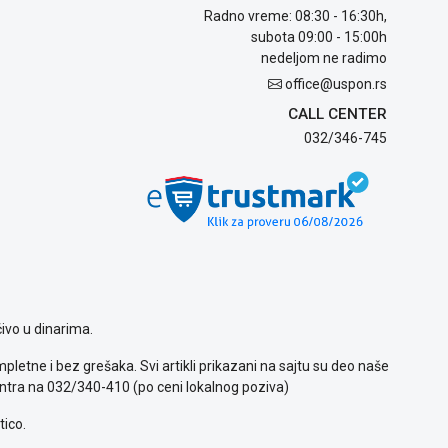
Radno vreme: 08:30 - 16:30h,
subota 09:00 - 15:00h
nedeljom ne radimo
office@uspon.rs
CALL CENTER
032/346-745
ivo u dinarima.
letne i bez grešaka. Svi artikli prikazani na sajtu su deo naše
ntra na 032/340-410 (po ceni lokalnog poziva)
tico.