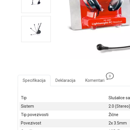
0
Specifikacija
Deklaracija
Komentari
Tip
Slušalice 
Sistem
2.0 (Stereo
Tip povezivosti
Žične
Povezivost
2x 3.5mm