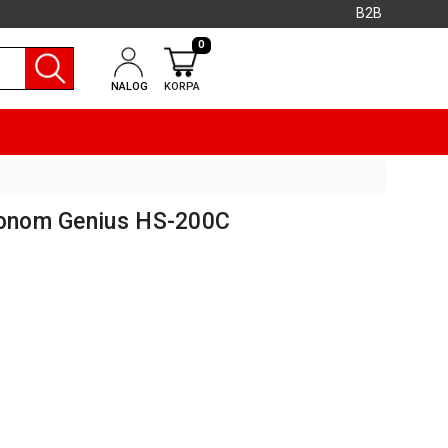
B2B
0
NALOG
KORPA
fonom Genius HS-200C