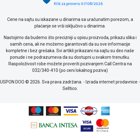
Cene na sajtu su iskazane u dinarima sa uračunatim porezom, a
plaćanje se vrši isključivo u dinarima.
Nastojimo da budemo što precizniji u opisu proizvoda, prikazu slika i
samih cena, ali ne možemo garantovati da su sve informacije
kompletne i bez grešaka. Svi artikli prikazani na sajtu su deo naše
ponude i ne podrazumeva da su dostupni u svakom trenutku.
Raspoloživost robe možete proveriti pozivanjem Call Centra na
032/340-410 (po ceni lokalnog poziva)
USPON DOO © 2026. Sva prava zadržana. -
Izrada internet prodavnice
-
Selltico.