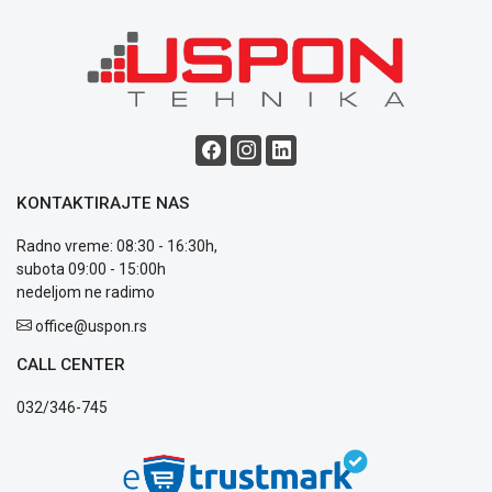
poslovanja
Saobraznost
i
reklamacije
Usluge
prijava
kvara
Politika
KONTAKTIRAJTE NAS
privatnosti
Politika
Radno vreme: 08:30 - 16:30h,
o
subota 09:00 - 15:00h
kolačićima
nedeljom ne radimo
Provera
garancije
office@uspon.rs
OUTLET
CALL CENTER
Kontakt
WEB
032/346-745
KREDIT