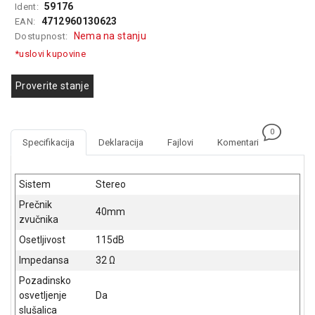
59176
Ident:
GAMING
4712960130623
EAN:
Nema na stanju
Dostupnost:
EELEKTRO
ZAŠTITA
*uslovi kupovine
SOLARNI
Proverite stanje
SISTEMI
MREŽNA
0
OPREMA
Specifikacija
Deklaracija
Fajlovi
Komentari
ŠTAMPAČI,
SKENERI I
Sistem
Stereo
FOTOKOPIRI
Prečnik
40mm
zvučnika
FOTOAPARATI
I KAMERE
Osetljivost
115dB
Impedansa
32 Ω
GPS
NAVIGACIJE
Pozadinsko
osvetljenje
Da
VIDEO
slušalica