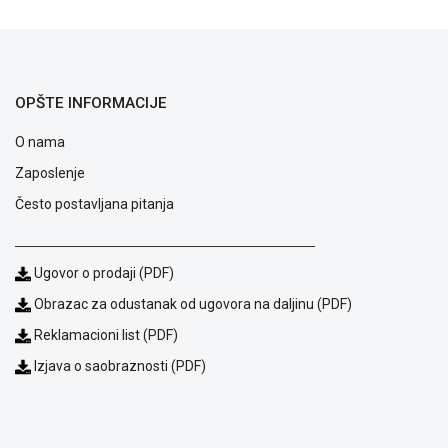
OPŠTE INFORMACIJE
O nama
Zaposlenje
Često postavljana pitanja
Ugovor o prodaji (PDF)
Obrazac za odustanak od ugovora na daljinu (PDF)
Blog
Reklamacioni list (PDF)
Način
plaćanja
Izjava o saobraznosti (PDF)
Isporuka
Podrška
Opšti
uslovi