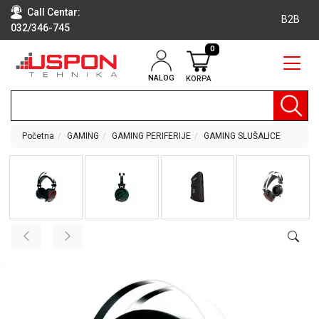
Call Centar:
B2B
032/346-745
0
NALOG
KORPA
RAČUNARI
BELA
TEHNIKA
Početna
GAMING
GAMING PERIFERIJE
GAMING SLUŠALICE
KLIME I
DODATNA
OPREMA
TV,
AUDIO,
VIDEO
LAPTOP I
TABLET
RAČUNARI