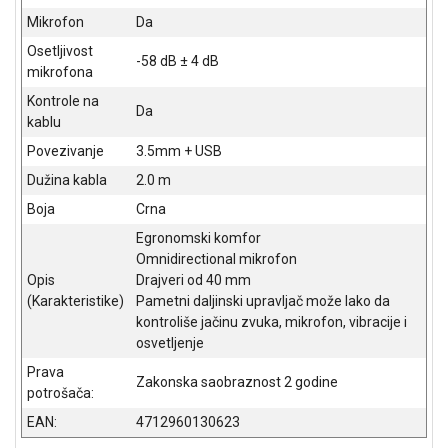
NADZOR I
Mikrofon
Da
SIGURNOSNA
OPREMA
Osetljivost
-58 dB ± 4 dB
mikrofona
SOFTWARE
Kontrole na
Da
kablu
KABLOVI I
ADAPTERI
Povezivanje
3.5mm + USB
Dužina kabla
2.0 m
KANCELARIJSKI
MATERIJAL
Boja
Crna
Egronomski komfor
SVE
Omnidirectional mikrofon
ZA
Opis
Drajveri od 40 mm
KUĆU
(Karakteristike)
Pametni daljinski upravljač može lako da
kontroliše jačinu zvuka, mikrofon, vibracije i
ŠKOLSKI
osvetljenje
PRIBOR
Prava
Zakonska saobraznost 2 godine
BICIKLE
potrošača:
I
EAN:
4712960130623
FITNES