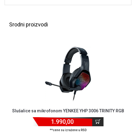
ALAT I
BAŠTA
Srodni proizvodi
OUTLET
KRIPTO
IGRAČKE
Slušalice sa mikrofonom YENKEE YHP 3006 TRINITY RGB
1.990,00
**cene su izražene u RSD