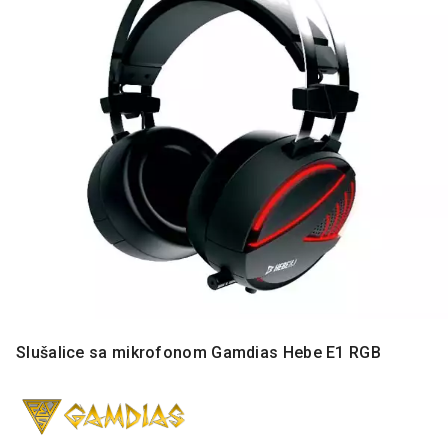
MONITORI
I
DODATNA
OPREMA
MOBILNI I
FIKSNI
TELEFONI
MALI
KUĆNI
APARATI
NEGA
LICA I
TELA
RAČUNARSKE
Slušalice sa mikrofonom Gamdias Hebe E1 RGB
KOMPONENTE
RAČUNARSKE
PERIFERIJE