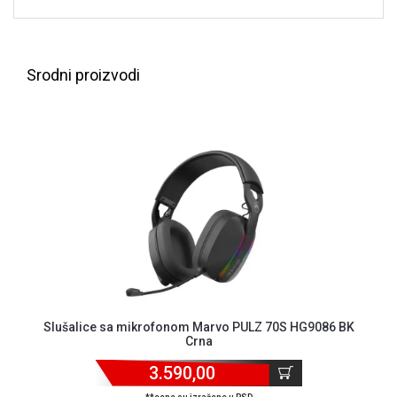
NADZOR I
SIGURNOSNA
OPREMA
Srodni proizvodi
SOFTWARE
KABLOVI I
ADAPTERI
KANCELARIJSKI
MATERIJAL
SVE
ZA
KUĆU
ŠKOLSKI
PRIBOR
Slušalice sa mikrofonom Marvo PULZ 70S HG9086 BK
Crna
BICIKLE
I
3.590,00
FITNES