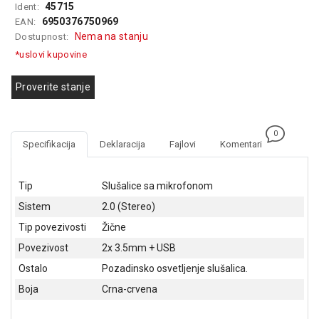
45715
Ident:
GAMING
6950376750969
EAN:
Nema na stanju
Dostupnost:
EELEKTRO
ZAŠTITA
*uslovi kupovine
SOLARNI
Proverite stanje
SISTEMI
MREŽNA
0
OPREMA
Specifikacija
Deklaracija
Fajlovi
Komentari
ŠTAMPAČI,
SKENERI I
Tip
Slušalice sa mikrofonom
FOTOKOPIRI
Sistem
2.0 (Stereo)
FOTOAPARATI
Tip povezivosti
Žične
I KAMERE
Povezivost
2x 3.5mm + USB
GPS
Ostalo
Pozadinsko osvetljenje slušalica.
NAVIGACIJE
Boja
Crna-crvena
VIDEO