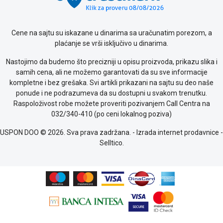
kolačićima
Provera
garancije
Cene na sajtu su iskazane u dinarima sa uračunatim porezom, a
OUTLET
plaćanje se vrši isključivo u dinarima.
Kontakt
Nastojimo da budemo što precizniji u opisu proizvoda, prikazu slika i
WEB
samih cena, ali ne možemo garantovati da su sve informacije
KREDIT
kompletne i bez grešaka. Svi artikli prikazani na sajtu su deo naše
ponude i ne podrazumeva da su dostupni u svakom trenutku.
Raspoloživost robe možete proveriti pozivanjem Call Centra na
032/340-410 (po ceni lokalnog poziva)
USPON DOO © 2026. Sva prava zadržana. -
Izrada internet prodavnice
-
Selltico.