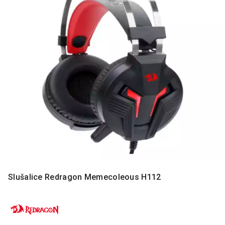
MONITORI
I
DODATNA
OPREMA
MOBILNI I
FIKSNI
TELEFONI
MALI
KUĆNI
APARATI
NEGA
LICA I
TELA
RAČUNARSKE
Slušalice Redragon Memecoleous H112
KOMPONENTE
RAČUNARSKE
PERIFERIJE