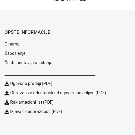
**cene su izražene u RSD
ALAT I
BAŠTA
OUTLET
OPŠTE INFORMACIJE
KRIPTO
O nama
IGRAČKE
Zaposlenje
Često postavljana pitanja
Ugovor o prodaji (PDF)
Obrazac za odustanak od ugovora na daljinu (PDF)
Reklamacioni list (PDF)
Izjava o saobraznosti (PDF)