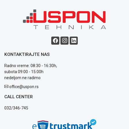
Blog
Način
plaćanja
Isporuka
Podrška
KONTAKTIRAJTE NAS
Opšti
uslovi
Radno vreme: 08:30 - 16:30h,
poslovanja
subota 09:00 - 15:00h
Saobraznost
nedeljom ne radimo
i
reklamacije
office@uspon.rs
Usluge
CALL CENTER
prijava
kvara
032/346-745
Politika
privatnosti
Politika
o