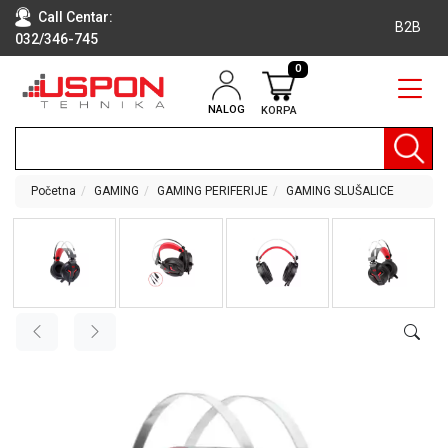
Call Centar:
B2B
032/346-745
0
NALOG
KORPA
RAČUNARI
BELA
TEHNIKA
Početna
GAMING
GAMING PERIFERIJE
GAMING SLUŠALICE
KLIME I
DODATNA
OPREMA
TV,
AUDIO,
VIDEO
LAPTOP I
TABLET
RAČUNARI