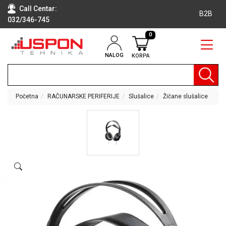
Call Centar:
B2B
032/346-745
0
NALOG
KORPA
RAČUNARI
BELA
TEHNIKA
Početna
RAČUNARSKE PERIFERIJE
Slušalice
Žičane slušalice
KLIME I
DODATNA
OPREMA
TV,
AUDIO,
VIDEO
LAPTOP I
TABLET
RAČUNARI