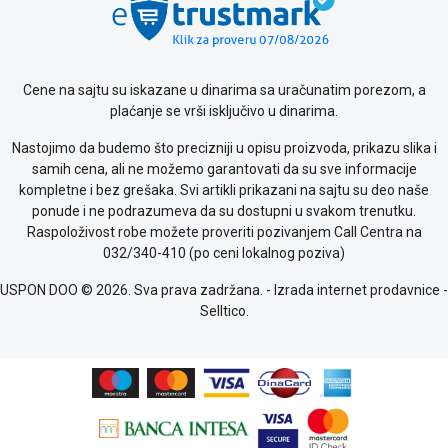
o
kolačićima
Provera
garancije
Cene na sajtu su iskazane u dinarima sa uračunatim porezom, a
OUTLET
plaćanje se vrši isključivo u dinarima.
Kontakt
WEB
Nastojimo da budemo što precizniji u opisu proizvoda, prikazu slika i
KREDIT
samih cena, ali ne možemo garantovati da su sve informacije
kompletne i bez grešaka. Svi artikli prikazani na sajtu su deo naše
ponude i ne podrazumeva da su dostupni u svakom trenutku.
Raspoloživost robe možete proveriti pozivanjem Call Centra na
032/340-410 (po ceni lokalnog poziva)
USPON DOO © 2026. Sva prava zadržana. -
Izrada internet prodavnice
-
Selltico.