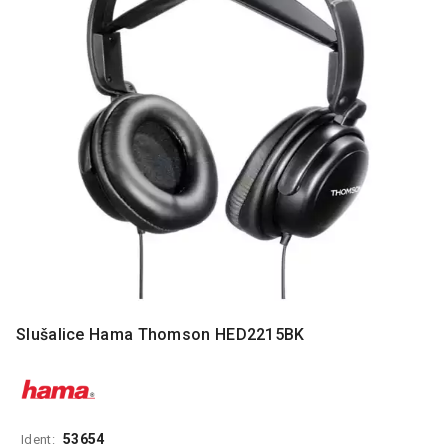
MONITORI
I
DODATNA
OPREMA
MOBILNI I
FIKSNI
TELEFONI
MALI
KUĆNI
APARATI
NEGA
LICA I
TELA
Slušalice Hama Thomson HED2215BK
RAČUNARSKE
KOMPONENTE
RAČUNARSKE
PERIFERIJE
53654
Ident: