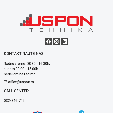
Blog
Način
plaćanja
Isporuka
Podrška
Opšti
KONTAKTIRAJTE NAS
uslovi
poslovanja
Radno vreme: 08:30 - 16:30h,
Saobraznost
subota 09:00 - 15:00h
i
nedeljom ne radimo
reklamacije
office@uspon.rs
Usluge
prijava
CALL CENTER
kvara
Politika
032/346-745
privatnosti
Politika