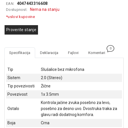
4047443316608
EAN:
GAMING
Nema na stanju
Dostupnost:
EELEKTRO
*uslovi kupovine
ZAŠTITA
Proverite stanje
SOLARNI
SISTEMI
0
MREŽNA
Specifikacija
Deklaracija
Fajlovi
Komentari
OPREMA
ŠTAMPAČI,
Tip
Slušalice bez mikrofona
SKENERI I
Sistem
2.0 (Stereo)
FOTOKOPIRI
Tip povezivosti
Žične
FOTOAPARATI
Povezivost
1x 3.5mm
I KAMERE
Kontrola jačine zvuka posebno za levo,
GPS
Ostalo
posebno za desno uvo. Dvostruka traka za
NAVIGACIJE
glavu radi dodatnog komfora.
Boja
Crna
VIDEO