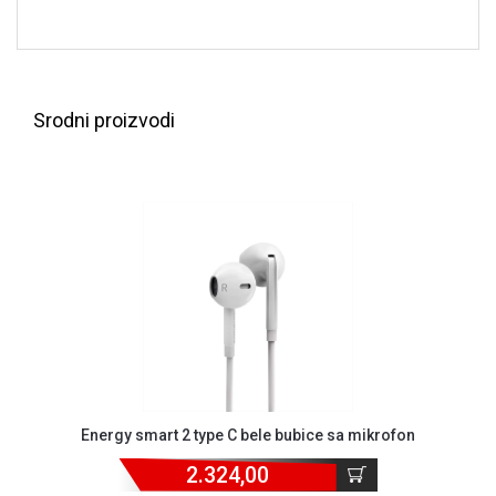
NADZOR I
SIGURNOSNA
OPREMA
SOFTWARE
Srodni proizvodi
KABLOVI I
ADAPTERI
KANCELARIJSKI
MATERIJAL
SVE
ZA
KUĆU
ŠKOLSKI
PRIBOR
BICIKLE
Energy smart 2 type C bele bubice sa mikrofon
I
2.324,00
FITNES