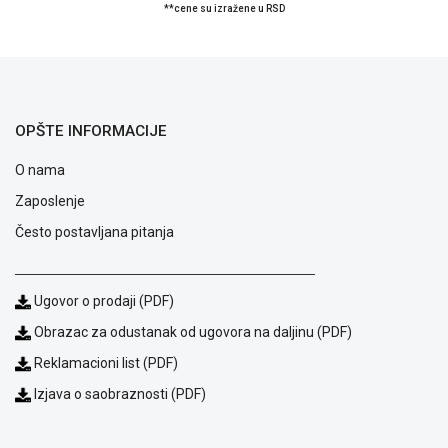
**cene su izražene u RSD
ALAT I
BAŠTA
OUTLET
KRIPTO
OPŠTE INFORMACIJE
IGRAČKE
O nama
Zaposlenje
Često postavljana pitanja
Ugovor o prodaji (PDF)
Obrazac za odustanak od ugovora na daljinu (PDF)
Reklamacioni list (PDF)
Izjava o saobraznosti (PDF)