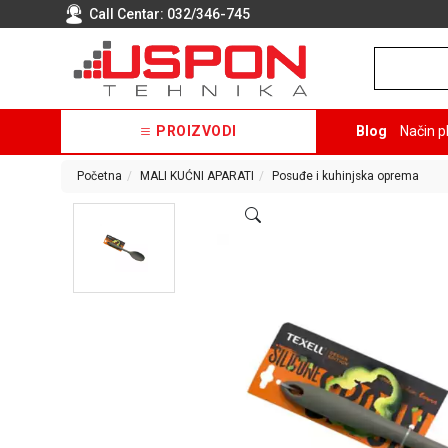
Call Centar:
032/346-745
PROIZVODI
Blog
Način p
Početna
MALI KUĆNI APARATI
Posuđe i kuhinjska oprema