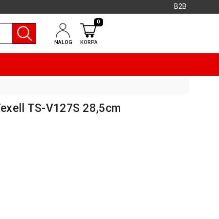
B2B
0
NALOG
KORPA
 Texell TS-V127S 28,5cm