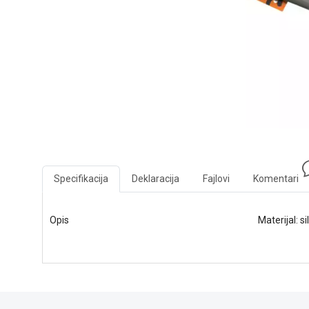
Specifikacija
Deklaracija
Fajlovi
Komentari
Opis
Materijal: s