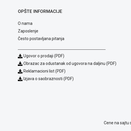
OPŠTE INFORMACIJE
O nama
Zaposlenje
Često postavljana pitanja
Ugovor o prodaji (PDF)
Obrazac za odustanak od ugovora na daljinu (PDF)
Reklamacioni list (PDF)
Izjava o saobraznosti (PDF)
Cene na sajtu 