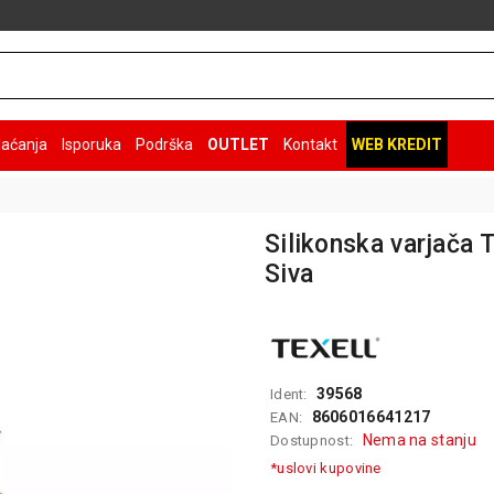
laćanja
Isporuka
Podrška
OUTLET
Kontakt
WEB KREDIT
Silikonska varjača
Siva
39568
Ident:
8606016641217
EAN:
Nema na stanju
Dostupnost:
*uslovi kupovine