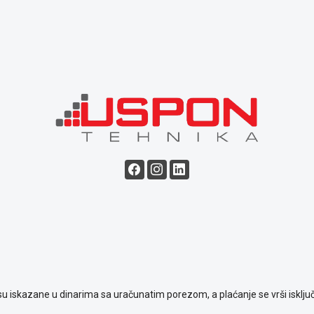
su iskazane u dinarima sa uračunatim porezom, a plaćanje se vrši isključ