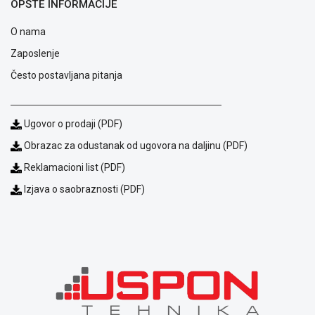
OPŠTE INFORMACIJE
O nama
Zaposlenje
Često postavljana pitanja
Ugovor o prodaji (PDF)
Obrazac za odustanak od ugovora na daljinu (PDF)
Blog
Reklamacioni list (PDF)
Način
Izjava o saobraznosti (PDF)
plaćanja
Isporuka
Podrška
Opšti
uslovi
poslovanja
Saobraznost
i
reklamacije