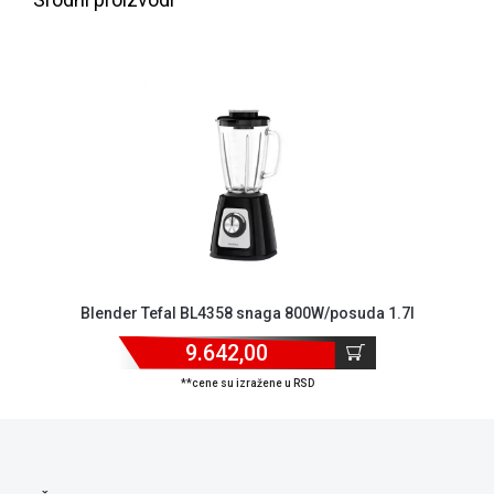
ALAT I
BAŠTA
OUTLET
KRIPTO
IGRAČKE
Blender Tefal BL4358 snaga 800W/posuda 1.7l
9.642,00
**cene su izražene u RSD