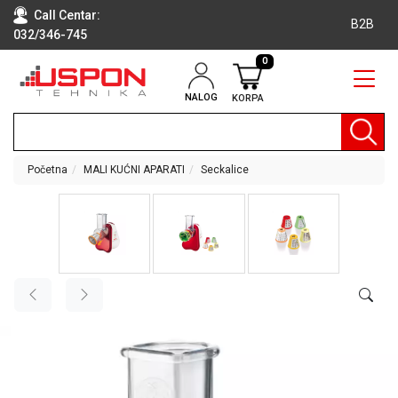
Call Centar:
B2B
032/346-745
0
NALOG
KORPA
RAČUNARI
BELA
TEHNIKA
Početna
MALI KUĆNI APARATI
Seckalice
KLIME I
DODATNA
OPREMA
TV,
AUDIO,
VIDEO
LAPTOP I
TABLET
RAČUNARI