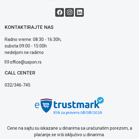
Usluge
prijava
kvara
Politika
KONTAKTIRAJTE NAS
privatnosti
Politika
Radno vreme: 08:30 - 16:30h,
o
subota 09:00 - 15:00h
kolačićima
nedeljom ne radimo
Provera
office@uspon.rs
garancije
OUTLET
CALL CENTER
Kontakt
WEB
032/346-745
KREDIT
Cene na sajtu su iskazane u dinarima sa uračunatim porezom, a
plaćanje se vrši isključivo u dinarima.