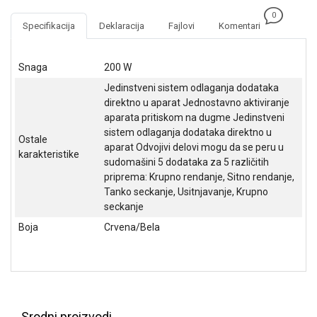
NADZOR I
0
SIGURNOSNA
Specifikacija
Deklaracija
Fajlovi
Komentari
OPREMA
SOFTWARE
Snaga
200 W
Jedinstveni sistem odlaganja dodataka
KABLOVI I
direktno u aparat Jednostavno aktiviranje
ADAPTERI
aparata pritiskom na dugme Jedinstveni
sistem odlaganja dodataka direktno u
KANCELARIJSKI
Ostale
aparat Odvojivi delovi mogu da se peru u
MATERIJAL
karakteristike
sudomašini 5 dodataka za 5 različitih
SVE
priprema: Krupno rendanje, Sitno rendanje,
ZA
Tanko seckanje, Usitnjavanje, Krupno
KUĆU
seckanje
Boja
Crvena/Bela
ŠKOLSKI
PRIBOR
BICIKLE
I
FITNES
Srodni proizvodi