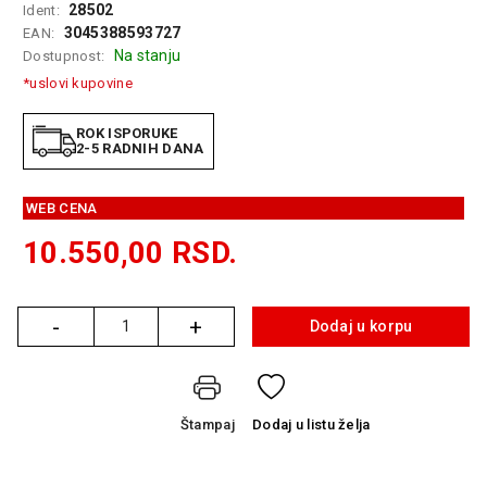
28502
Ident:
GAMING
3045388593727
EAN:
Na stanju
Dostupnost:
EELEKTRO
ZAŠTITA
*uslovi kupovine
SOLARNI
ROK ISPORUKE
SISTEMI
2-5 RADNIH DANA
MREŽNA
WEB CENA
OPREMA
10.550,00
RSD.
ŠTAMPAČI,
SKENERI I
FOTOKOPIRI
-
+
Dodaj u korpu
Količina
FOTOAPARATI
I KAMERE
GPS
Štampaj
Dodaj
u listu želja
NAVIGACIJE
VIDEO