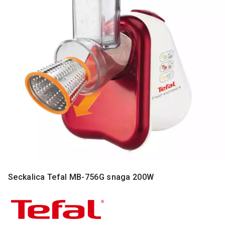
MONITORI
I
DODATNA
OPREMA
MOBILNI I
FIKSNI
TELEFONI
MALI
KUĆNI
APARATI
NEGA
LICA I
TELA
RAČUNARSKE
Seckalica Tefal MB-756G snaga 200W
KOMPONENTE
RAČUNARSKE
PERIFERIJE