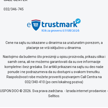
o
032/346-745
kolačićima
Provera
garancije
OUTLET
Kontakt
WEB
KREDIT
Cene na sajtu su iskazane u dinarima sa uračunatim porezom, a
plaćanje se vrši isključivo u dinarima.
Nastojimo da budemo što precizniji u opisu proizvoda, prikazu slika i
samih cena, ali ne možemo garantovati da su sve informacije
kompletne i bez grešaka. Svi artikli prikazani na sajtu su deo naše
ponude i ne podrazumeva da su dostupni u svakom trenutku.
Raspoloživost robe možete proveriti pozivanjem Call Centra na
032/340-410 (po ceni lokalnog poziva)
USPON DOO © 2026. Sva prava zadržana. -
Izrada internet prodavnice
-
Selltico.