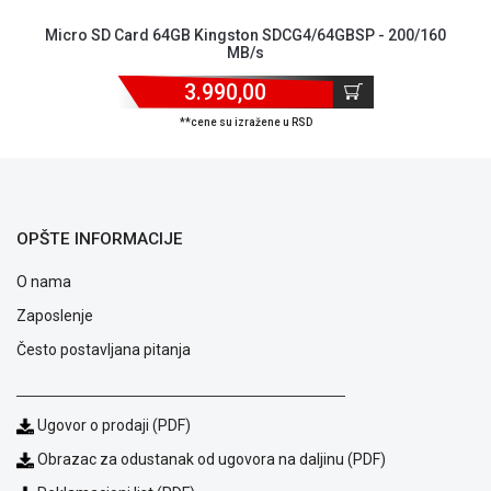
ALAT I
Micro SD Card 64GB Kingston SDCG4/64GBSP - 200/160
BAŠTA
MB/s
OUTLET
3.990,00
**cene su izražene u RSD
KRIPTO
IGRAČKE
OPŠTE INFORMACIJE
O nama
Zaposlenje
Često postavljana pitanja
Ugovor o prodaji (PDF)
Obrazac za odustanak od ugovora na daljinu (PDF)