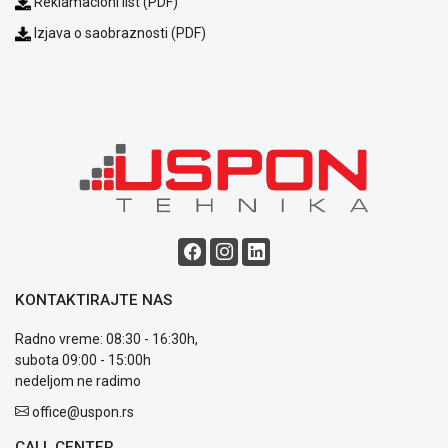
Reklamacioni list (PDF)
Izjava o saobraznosti (PDF)
Blog
Način
plaćanja
Isporuka
Podrška
Opšti
uslovi
poslovanja
Saobraznost
KONTAKTIRAJTE NAS
i
reklamacije
Radno vreme: 08:30 - 16:30h,
Usluge
subota 09:00 - 15:00h
prijava
nedeljom ne radimo
kvara
Politika
office@uspon.rs
privatnosti
CALL CENTER
Politika