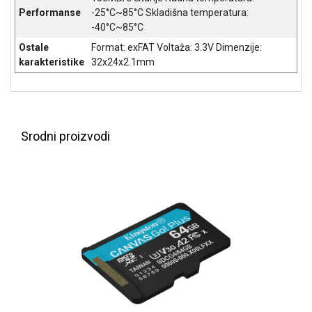
NADZOR I
Performanse
-25°C~85°C Skladišna temperatura:
SIGURNOSNA
-40°C~85°C
OPREMA
Ostale
Format: exFAT Voltaža: 3.3V Dimenzije:
SOFTWARE
karakteristike
32x24x2.1mm
KABLOVI I
ADAPTERI
KANCELARIJSKI
Srodni proizvodi
MATERIJAL
SVE
ZA
KUĆU
ŠKOLSKI
PRIBOR
BICIKLE
I
FITNES