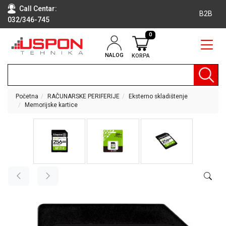
Call Centar:
B2B
032/346-745
0
NALOG
KORPA
RAČUNARI
BELA
TEHNIKA
Početna
RAČUNARSKE PERIFERIJE
Eksterno skladištenje
Memorijske kartice
KLIME I
DODATNA
OPREMA
TV,
AUDIO,
VIDEO
LAPTOP I
TABLET
RAČUNARI