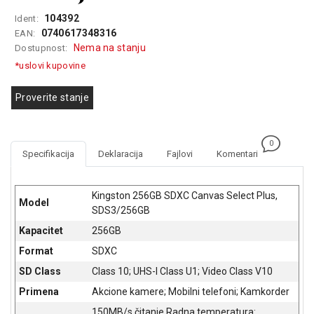
GAMING
104392
Ident:
0740617348316
EAN:
EELEKTRO
Nema na stanju
Dostupnost:
ZAŠTITA
*uslovi kupovine
SOLARNI
SISTEMI
Proverite stanje
MREŽNA
OPREMA
0
Specifikacija
Deklaracija
Fajlovi
Komentari
ŠTAMPAČI,
SKENERI I
FOTOKOPIRI
Kingston 256GB SDXC Canvas Select Plus,
Model
SDS3/256GB
FOTOAPARATI
Kapacitet
256GB
I KAMERE
Format
SDXC
GPS
SD Class
Class 10; UHS-I Class U1; Video Class V10
NAVIGACIJE
Primena
Akcione kamere; Mobilni telefoni; Kamkorder
VIDEO
150MB/s čitanje Radna temperatura: