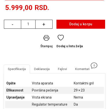
GAMING
5.999,00
RSD.
EELEKTRO
ZAŠTITA
-
+
Dodaj u korpu
Količina
SOLARNI
SISTEMI
MREŽNA
Štampaj
Dodaj
u listu želja
OPREMA
ŠTAMPAČI,
SKENERI I
0
FOTOKOPIRI
Specifikacija
Deklaracija
Fajlovi
Komentari
FOTOAPARATI
I KAMERE
Opšte
Vrsta aparata
Kontaktni gril
Efikasnost
Površina pečenja
29 × 23
GPS
NAVIGACIJE
Upravljanje
Vrsta ekrana
Nema
Regulator temperature
Da
VIDEO