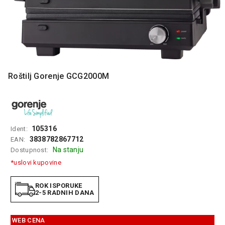
MONITORI
I
DODATNA
OPREMA
MOBILNI I
FIKSNI
TELEFONI
Roštilj Gorenje GCG2000M
MALI
KUĆNI
APARATI
105316
Ident:
NEGA
3838782867712
EAN:
LICA I
Na stanju
Dostupnost:
TELA
*uslovi kupovine
RAČUNARSKE
KOMPONENTE
ROK ISPORUKE
2-5 RADNIH DANA
RAČUNARSKE
PERIFERIJE
WEB CENA