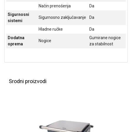
Način prenošenja
Da
ALAT I
BAŠTA
Sigurnosni
Sigurnosno zaključavanje
Da
sistemi
OUTLET
Hladne ručke
Da
KRIPTO
Dodatna
Gumirane nogice
Nogice
oprema
za stabilnost
IGRAČKE
Srodni proizvodi