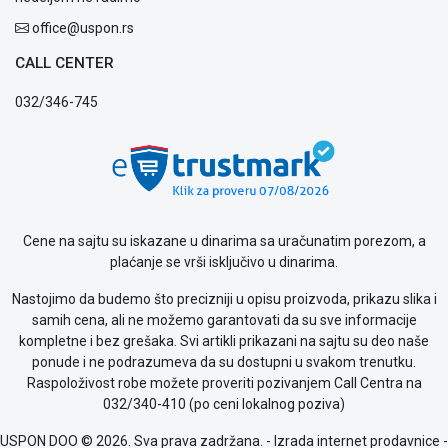
KREDIT
office@uspon.rs
CALL CENTER
032/346-745
Cene na sajtu su iskazane u dinarima sa uračunatim porezom, a
plaćanje se vrši isključivo u dinarima.
Nastojimo da budemo što precizniji u opisu proizvoda, prikazu slika i
samih cena, ali ne možemo garantovati da su sve informacije
kompletne i bez grešaka. Svi artikli prikazani na sajtu su deo naše
ponude i ne podrazumeva da su dostupni u svakom trenutku.
Raspoloživost robe možete proveriti pozivanjem Call Centra na
032/340-410 (po ceni lokalnog poziva)
USPON DOO © 2026. Sva prava zadržana. -
Izrada internet prodavnice
-