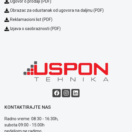
plaćanja
Ugovor o prodaji (PDF)
Isporuka
Obrazac za odustanak od ugovora na daljinu (PDF)
Podrška
Reklamacioni list (PDF)
Opšti
uslovi
Izjava o saobraznosti (PDF)
poslovanja
Saobraznost
i
reklamacije
Usluge
prijava
kvara
Politika
privatnosti
Politika
o
kolačićima
Provera
KONTAKTIRAJTE NAS
garancije
OUTLET
Radno vreme: 08:30 - 16:30h,
Kontakt
subota 09:00 - 15:00h
WEB
nedeljom ne radimo