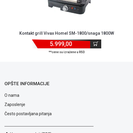
Kontakt grill Vivax Homel SM-1800/snaga 1800W
5.999,00
**cene su izražene u RSD
OPŠTE INFORMACIJE
O nama
Zaposlenje
Često postavljana pitanja
Blog
Način