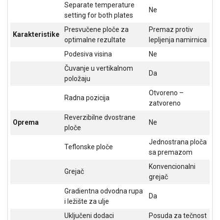
NADZOR I
Separate temperature
Ne
SIGURNOSNA
setting for both plates
OPREMA
Presvučene ploče za
Premaz protiv
Karakteristike
optimalne rezultate
lepljenja namirnica
SOFTWARE
Podesiva visina
Ne
KABLOVI I
Čuvanje u vertikalnom
ADAPTERI
Da
položaju
KANCELARIJSKI
Otvoreno –
Radna pozicija
MATERIJAL
zatvoreno
Reverzibilne dvostrane
SVE
Oprema
Ne
ploče
ZA
KUĆU
Jednostrana ploča
Teflonske ploče
sa premazom
ŠKOLSKI
Konvencionalni
PRIBOR
Grejač
grejač
BICIKLE
Gradientna odvodna rupa
Da
I
i ležište za ulje
FITNES
Uključeni dodaci
Posuda za tečnost