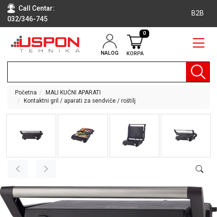
Call Centar:
B2B
032/346-745
0
NALOG
KORPA
RAČUNARI
BELA
TEHNIKA
Početna
MALI KUĆNI APARATI
Kontaktni gril / aparati za sendviče / roštilj
KLIME I
DODATNA
OPREMA
TV,
AUDIO,
VIDEO
LAPTOP I
TABLET
RAČUNARI