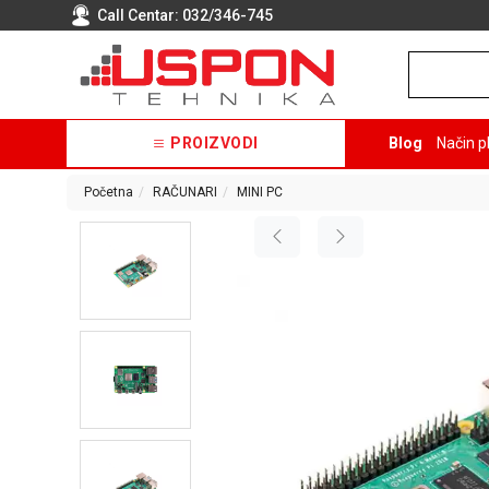
Call Centar:
032/346-745
PROIZVODI
Blog
Način p
Početna
RAČUNARI
MINI PC