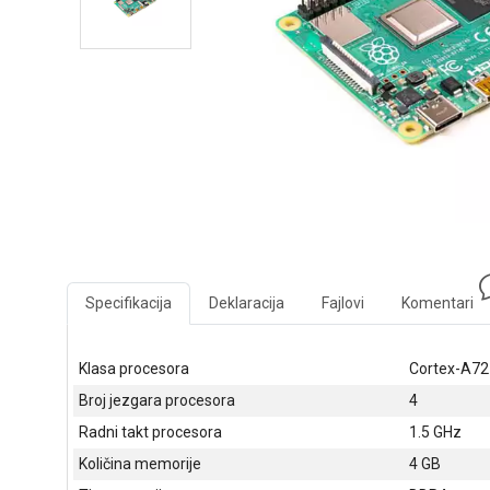
Specifikacija
Deklaracija
Fajlovi
Komentari
Klasa procesora
Cortex-A72
Broj jezgara procesora
4
Radni takt procesora
1.5 GHz
Količina memorije
4 GB