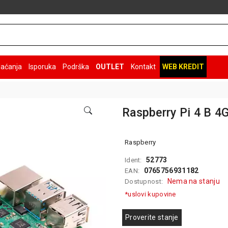
laćanja
Isporuka
Podrška
OUTLET
Kontakt
WEB KREDIT
Raspberry Pi 4 B 4
Raspberry
52773
Ident:
0765756931182
EAN:
Nema na stanju
Dostupnost:
*uslovi kupovine
Proverite stanje