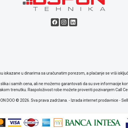
su iskazane u dinarima sa uračunatim porezom, a plaćanje se vrši isključ
slika i samih cena, ali ne možemo garantovati da su sve informacije komp
kom trenutku. Raspoloživost robe možete proveriti pozivanjem Call Ce
ON DOO © 2026. Sva prava zadržana. -
Izrada internet prodavnice
-
Sell