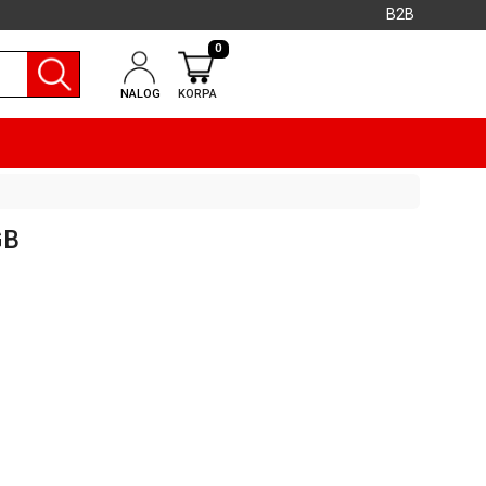
B2B
0
NALOG
KORPA
GB