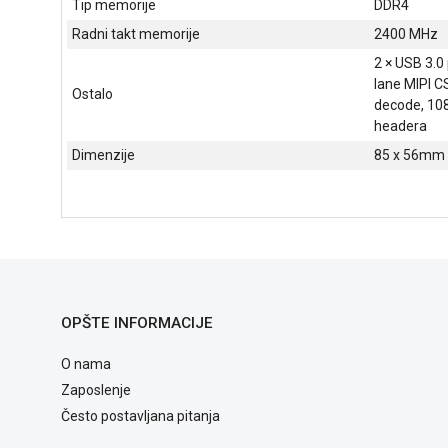
Tip memorije
DDR4
Radni takt memorije
2400 MHz
2 × USB 3.0
lane MIPI C
Ostalo
decode, 108
headera
Dimenzije
85 x 56mm
OPŠTE INFORMACIJE
O nama
Zaposlenje
Često postavljana pitanja