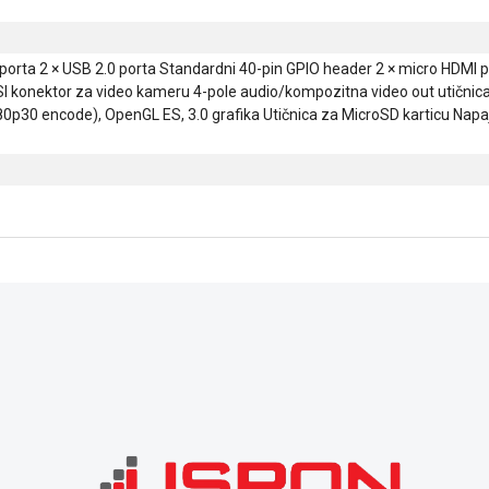
 porta 2 × USB 2.0 porta Standardni 40-pin GPIO header 2 × micro HDMI p
SI konektor za video kameru 4-pole audio/kompozitna video out utičnic
0p30 encode), OpenGL ES, 3.0 grafika Utičnica za MicroSD karticu Napa