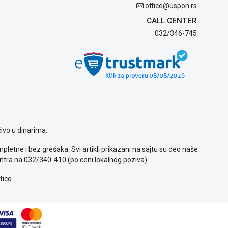
office@uspon.rs
CALL CENTER
032/346-745
ivo u dinarima.
letne i bez grešaka. Svi artikli prikazani na sajtu su deo naše
ntra na 032/340-410 (po ceni lokalnog poziva)
tico.