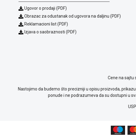
Ugovor o prodaji (PDF)
Obrazac za odustanak od ugovora na daljinu (PDF)
Reklamacioni list (PDF)
Izjava o saobraznosti (PDF)
Cene na sajtu 
Nastojimo da budemo što precizniji u opisu proizvoda, prikazu 
ponude i ne podrazumeva da su dostupni u sva
USP