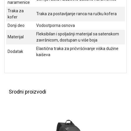
naramenice
ALAT I
Traka za
BAŠTA
Traka za postavljanje ranca na ručku kofera
kofer
OUTLET
Donji deo
Vodootporna osnova
Fleksibilan i spoljašnji materijal sa satenskom
KRIPTO
Materijal
završnicom, dostupan u više boja
IGRAČKE
Elastična traka za pričvršćivanje viška dužine
Dodatak
kaiševa
Srodni proizvodi