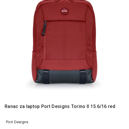
MONITORI
I
DODATNA
OPREMA
MOBILNI I
FIKSNI
TELEFONI
MALI
KUĆNI
APARATI
NEGA
LICA I
TELA
RAČUNARSKE
KOMPONENTE
Ranac za laptop Port Designs Torino II 15.6/16 red
RAČUNARSKE
Port Designs
PERIFERIJE