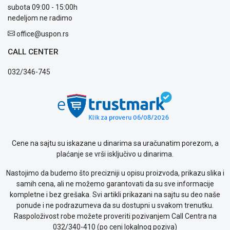
subota 09:00 - 15:00h
WEB
nedeljom ne radimo
KREDIT
office@uspon.rs
CALL CENTER
032/346-745
Cene na sajtu su iskazane u dinarima sa uračunatim porezom, a
plaćanje se vrši isključivo u dinarima.
Nastojimo da budemo što precizniji u opisu proizvoda, prikazu slika i
samih cena, ali ne možemo garantovati da su sve informacije
kompletne i bez grešaka. Svi artikli prikazani na sajtu su deo naše
ponude i ne podrazumeva da su dostupni u svakom trenutku.
Raspoloživost robe možete proveriti pozivanjem Call Centra na
032/340-410 (po ceni lokalnog poziva)