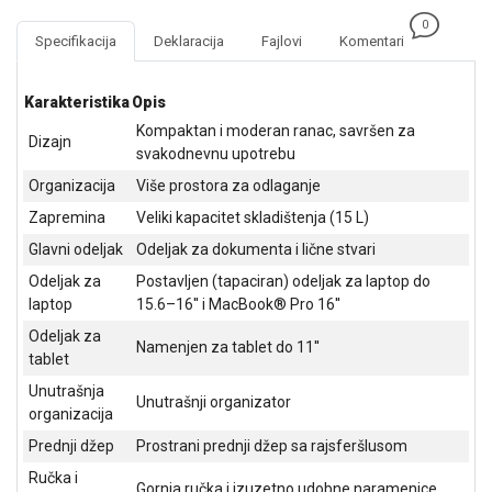
NADZOR I
0
SIGURNOSNA
Specifikacija
Deklaracija
Fajlovi
Komentari
OPREMA
SOFTWARE
Karakteristika
Opis
Kompaktan i moderan ranac, savršen za
KABLOVI I
Dizajn
svakodnevnu upotrebu
ADAPTERI
Organizacija
Više prostora za odlaganje
KANCELARIJSKI
Zapremina
Veliki kapacitet skladištenja (15 L)
MATERIJAL
Glavni odeljak
Odeljak za dokumenta i lične stvari
SVE
Odeljak za
Postavljen (tapaciran) odeljak za laptop do
ZA
laptop
15.6–16'' i MacBook® Pro 16''
KUĆU
Odeljak za
Namenjen za tablet do 11''
tablet
ŠKOLSKI
PRIBOR
Unutrašnja
Unutrašnji organizator
organizacija
BICIKLE
Prednji džep
Prostrani prednji džep sa rajsferšlusom
I
FITNES
Ručka i
Gornja ručka i izuzetno udobne naramenice