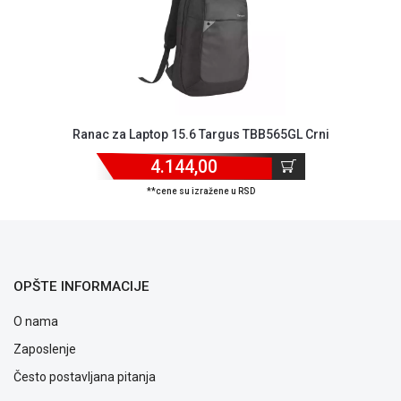
Ranac za Laptop 15.6 Targus TBB565GL Crni
4.144,00
**cene su izražene u RSD
OPŠTE INFORMACIJE
O nama
Zaposlenje
Često postavljana pitanja
Blog