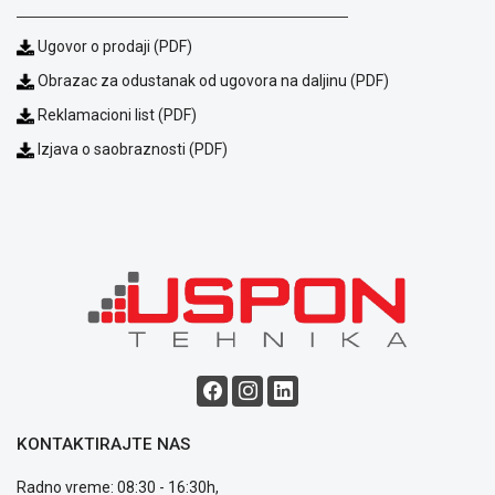
Način
plaćanja
Ugovor o prodaji (PDF)
Isporuka
Podrška
Obrazac za odustanak od ugovora na daljinu (PDF)
Opšti
Reklamacioni list (PDF)
uslovi
poslovanja
Izjava o saobraznosti (PDF)
Saobraznost
i
reklamacije
Usluge
prijava
kvara
Politika
privatnosti
Politika
o
kolačićima
Provera
garancije
KONTAKTIRAJTE NAS
OUTLET
Radno vreme: 08:30 - 16:30h,
Kontakt