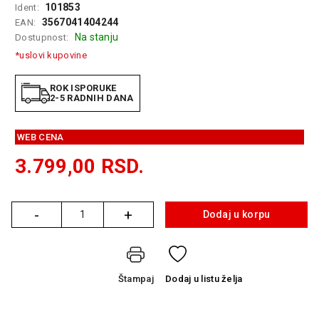
101853
Ident:
GAMING
3567041404244
EAN:
Na stanju
Dostupnost:
EELEKTRO
ZAŠTITA
*uslovi kupovine
SOLARNI
ROK ISPORUKE
SISTEMI
2-5 RADNIH DANA
MREŽNA
WEB CENA
OPREMA
3.799,00
RSD.
ŠTAMPAČI,
SKENERI I
FOTOKOPIRI
-
+
Dodaj u korpu
Količina
FOTOAPARATI
I KAMERE
GPS
Štampaj
Dodaj
u listu želja
NAVIGACIJE
VIDEO