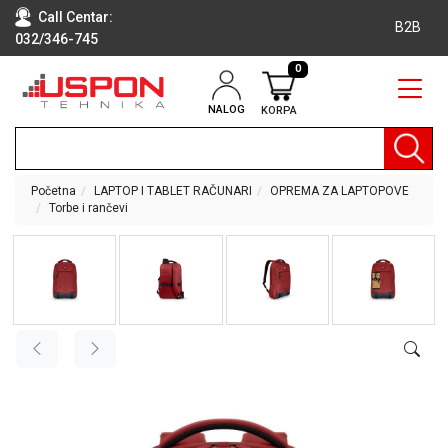
Call Centar:
B2B
032/346-745
0
NALOG
KORPA
RAČUNARI
BELA
TEHNIKA
Početna
LAPTOP I TABLET RAČUNARI
OPREMA ZA LAPTOPOVE
Torbe i rančevi
KLIME I
DODATNA
OPREMA
TV,
AUDIO,
VIDEO
LAPTOP I
TABLET
RAČUNARI